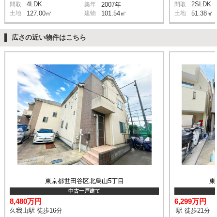
4LDK
2SLDK
間取
築年
2007年
間取
土地
127.00㎡
建物
101.54㎡
土地
51.38㎡
広さの近い物件はこちら
東京都世田谷区北烏山5丁目
東
中古一戸建て
8,480万円
6,299万円
久我山駅 徒歩16分
-駅 徒歩21分