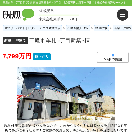
三鷹市牟礼5丁目新築3棟 東京都三鷹市牟礼5丁目｜7,799万円の新築一戸建て｜株式会社東洋リーベスト
東洋リーベスト｜ピタットハウス武蔵境店
>
不動産購入TOP
>
物件検索
>
新築一戸建て
三鷹市牟礼5丁目新築3棟
新築一戸建て
7,799万円
値下がり
MAPで確認
現地外観写真 緑が多い立地なので、これから長く住むには良い立地！閑静な住宅
街で静かに暮らせます！ご家族の笑顔と笑い声が絶えない毎日を過ごしたいです