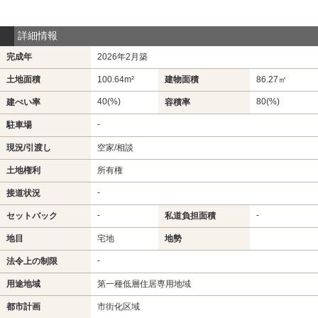
詳細情報
完成年
2026年2月築
土地面積
100.64m²
建物面積
86.27㎡
40(%)
80(%)
建ぺい率
容積率
-
駐車場
現況/引渡し
空家/相談
土地権利
所有権
-
接道状況
-
-
セットバック
私道負担面積
地目
宅地
地勢
-
法令上の制限
用途地域
第一種低層住居専用地域
都市計画
市街化区域