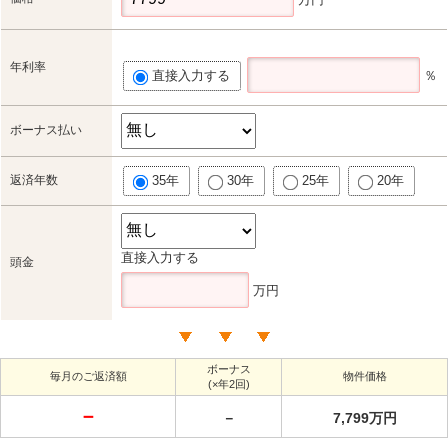
年利率
直接入力する
％
ボーナス払い
返済年数
35年
30年
25年
20年
直接入力する
頭金
万円
ボーナス
毎月のご返済額
物件価格
(×年2回)
－
－
7,799万円