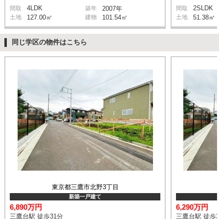
4LDK
2SLDK
間取
築年
2007年
間取
土地
127.00㎡
建物
101.54㎡
土地
51.38㎡
同じ学区の物件はこちら
東京都三鷹市北野3丁目
新築一戸建て
6,890万円
6,290万円
三鷹台駅 徒歩31分
三鷹台駅 徒歩3