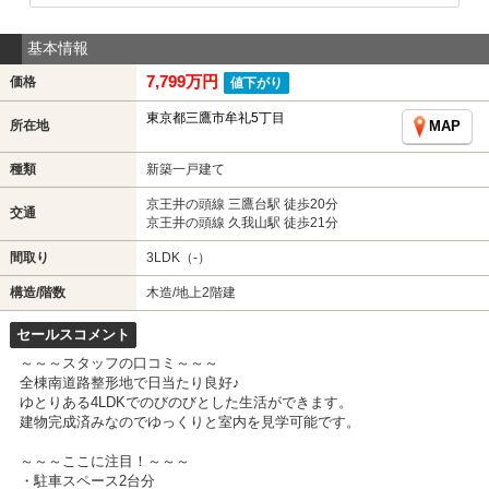
基本情報
7,799万円
価格
値下がり
東京都三鷹市牟礼5丁目
所在地
MAP
種類
新築一戸建て
京王井の頭線 三鷹台駅 徒歩20分
交通
京王井の頭線 久我山駅 徒歩21分
間取り
3LDK（-）
構造/階数
木造/地上2階建
セールスコメント
～～～スタッフの口コミ～～～
全棟南道路整形地で日当たり良好♪
ゆとりある4LDKでのびのびとした生活ができます。
建物完成済みなのでゆっくりと室内を見学可能です。
～～～ここに注目！～～～
・駐車スペース2台分