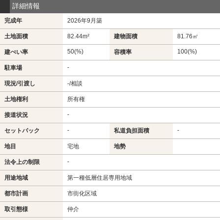
詳細情報
完成年
2026年9月築
土地面積
82.44m²
建物面積
81.76㎡
50(%)
100(%)
建ぺい率
容積率
-
駐車場
現況/引渡し
-/相談
土地権利
所有権
-
接道状況
-
-
セットバック
私道負担面積
地目
宅地
地勢
-
法令上の制限
用途地域
第一種低層住居専用地域
都市計画
市街化区域
取引態様
仲介