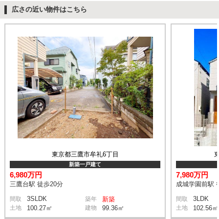
広さの近い物件はこちら
東京都三鷹市牟礼6丁目
新築一戸建て
6,980万円
7,980万円
三鷹台駅 徒歩20分
成城学園前駅 
3SLDK
3LDK
間取
築年
新築
間取
土地
100.27㎡
建物
99.36㎡
土地
102.56㎡