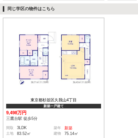
同じ学区の物件はこちら
東京都杉並区久我山4丁目
新築一戸建て
9,498万円
三鷹台駅 徒歩5分
3LDK
間取
築年
新築
土地
83.52㎡
建物
75.14㎡