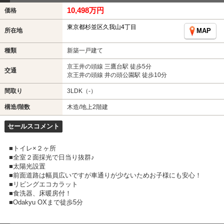
10,498万円
価格
東京都杉並区久我山4丁目
所在地
MAP
種類
新築一戸建て
京王井の頭線 三鷹台駅 徒歩5分
交通
京王井の頭線 井の頭公園駅 徒歩10分
間取り
3LDK（-）
構造/階数
木造/地上2階建
セールスコメント
■トイレ×２ヶ所
■全室２面採光で日当り抜群♪
■太陽光設置
■前面道路は幅員広いですが車通りが少ないためお子様にも安心！
■リビングエコカラット
■食洗器、床暖房付！
■Odakyu OXまで徒歩5分