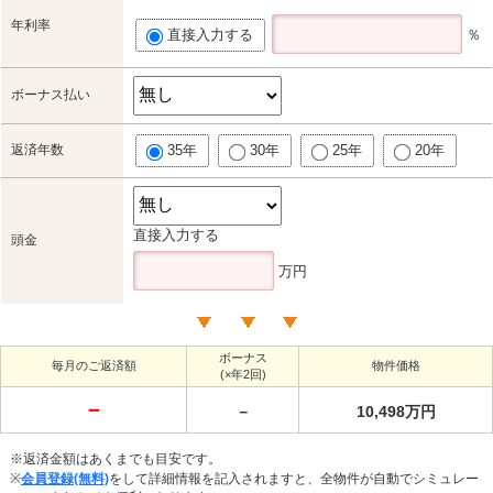
年利率
直接入力する
％
ボーナス払い
返済年数
35年
30年
25年
20年
直接入力する
頭金
万円
ボーナス
毎月のご返済額
物件価格
(×年2回)
－
－
10,498万円
※返済金額はあくまでも目安です。
※
会員登録(無料)
をして詳細情報を記入されますと、全物件が自動でシミュレー