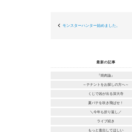
モンスターハンター始めました。
最新の記事
『焼肉論』
～テナントをお探しの方へ～
くじで凶が出る深大寺
夏バテを吹き飛ばせ！
＼今年も折り返し／
ライブ続き
もっと進出してほしい