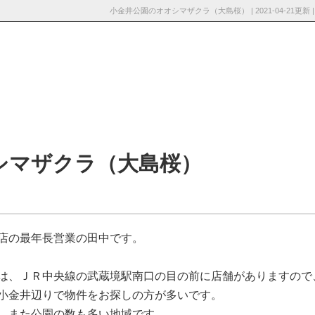
小金井公園のオオシマザクラ（大島桜） | 2021-04-2
採用情
お知らせ・ブロ
お問い合わ
報
グ
せ
シマザクラ（大島桜）
店の最年長営業の田中です。
は、ＪＲ中央線の武蔵境駅南口の目の前に店舗がありますので
小金井辺りで物件をお探しの方が多いです。
、また公園の数も多い地域です。