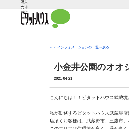
購入
売却
賃貸
＜＜ インフォメーションの一覧へ戻る
会社概
スタッフ紹
要
介
小金井公園のオオ
2021-04-21
こんにちは！！ピタットハウス武蔵境
私が勤務するピタットハウス武蔵境店
店頂くお客様は、武蔵野市、三鷹市、
このエリアは住環境が良く、緑が多く