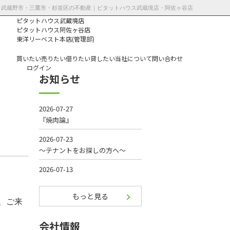
1更新 | 武蔵野市・三鷹市・杉並区の不動産｜ピタットハウス武蔵境店・阿佐ヶ谷店
ピタットハウス武蔵境店
ピタットハウス阿佐ヶ谷店
東洋リーベスト本店(管理部)
買いたい
売りたい
借りたい
貸したい
当社について
問い合わせ
ログイン
お知らせ
個人情報保護方
針
もっと見る
、ご来
会社情報