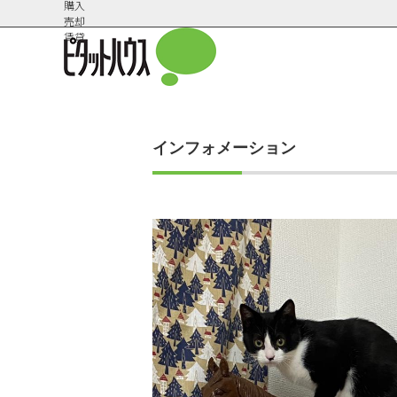
購入
売却
賃貸
インフォメーション
会社概
スタッフ紹
要
介