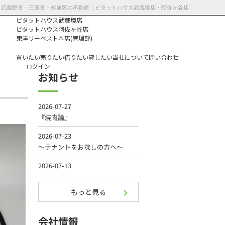
】 | 武蔵野市・三鷹市・杉並区の不動産｜ピタットハウス武蔵境店・阿佐ヶ谷店
ピタットハウス武蔵境店
ピタットハウス阿佐ヶ谷店
東洋リーベスト本店(管理部)
買いたい
売りたい
借りたい
貸したい
当社について
問い合わせ
ログイン
お知らせ
個人情報保護方
針
もっと見る
会社情報