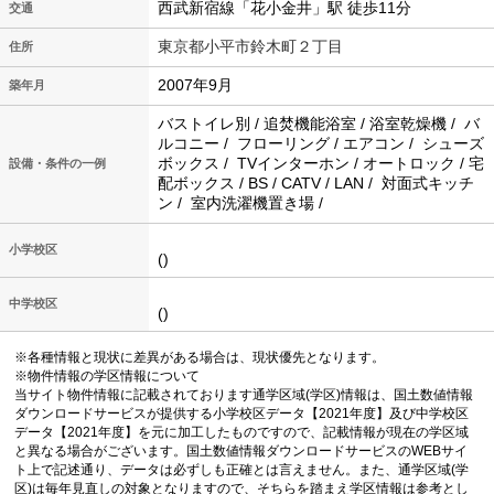
西武新宿線「花小金井」駅 徒歩11分
交通
東京都小平市鈴木町２丁目
住所
2007年9月
築年月
バストイレ別 / 追焚機能浴室 / 浴室乾燥機 / バ
ルコニー / フローリング / エアコン / シューズ
ボックス / TVインターホン / オートロック / 宅
設備・条件の一例
配ボックス / BS / CATV / LAN / 対面式キッチ
ン / 室内洗濯機置き場 /
小学校区
()
中学校区
()
※各種情報と現状に差異がある場合は、現状優先となります。
※物件情報の学区情報について
当サイト物件情報に記載されております通学区域(学区)情報は、国土数値情報
ダウンロードサービスが提供する小学校区データ【2021年度】及び中学校区
データ【2021年度】を元に加工したものですので、記載情報が現在の学区域
と異なる場合がございます。国土数値情報ダウンロードサービスのWEBサイ
ト上で記述通り、データは必ずしも正確とは言えません。また、通学区域(学
区)は毎年見直しの対象となりますので、そちらを踏まえ学区情報は参考とし