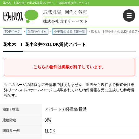
花水木 I 花小金井の1LDK賃貸アパート！｜株式会社東洋リーベスト
TOPページ
賃貸物件検索
小平市の賃貸情報一覧
花水木 I 花小金井の1LDK賃貸ア
花水木 I
花小金井の1LDK賃貸アパート
こちらの物件は掲載が終了しています。
※このページの情報は広告情報ではありません。過去から現在まで株式会社東
洋リーベストのホームぺージに掲載されていた物件情報を元に生成した参考情
報です。
アパート / 軽量鉄骨造
種別 / 構造
3階
建物階建
1LDK
間取り一例