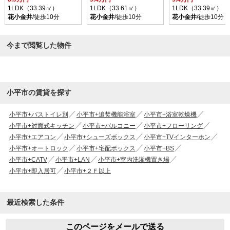
1LDK（33.39㎡）
1LDK（33.61㎡）
1LDK（33.39㎡）
花小金井
/徒歩10分
花小金井
/徒歩10分
花小金井
/徒歩10分
今まで閲覧した物件
小平市の賃貸を探す
小平市+バストイレ別
小平市+追焚機能浴室
小平市+浴室乾燥機
小平市+対面式キッチン
小平市+バルコニー
小平市+フローリング
小平市+エアコン
小平市+シューズボックス
小平市+TVインターホン
小平市+オートロック
小平市+宅配ボックス
小平市+BS
小平市+CATV
小平市+LAN
小平市+室内洗濯機置き場
小平市+即入居可
小平市+２Ｆ以上
最近検索した条件
このページをメールで送る