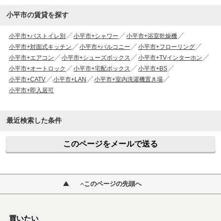
小平市の賃貸を探す
小平市+バストイレ別
小平市+シャワー
小平市+浴室乾燥機
小平市+対面式キッチン
小平市+バルコニー
小平市+フローリング
小平市+エアコン
小平市+シューズボックス
小平市+TVインターホン
小平市+オートロック
小平市+宅配ボックス
小平市+BS
小平市+CATV
小平市+LAN
小平市+室内洗濯機置き場
小平市+即入居可
最近検索した条件
このページをメールで送る
このページの先頭へ
買いたい