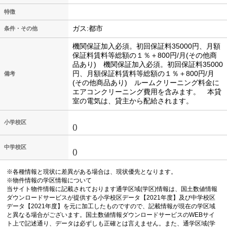
特徴
ガス:都市
条件・その他
機関保証加入必須。初回保証料35000円、月額
保証料賃料等総額の１％＋800円/月(その他商
品あり) 機関保証加入必須。初回保証料35000
円、月額保証料賃料等総額の１％＋800円/月
備考
(その他商品あり) ルームクリーニング料金に
エアコンクリーニング費用を含みます。 本貸
室の電気は、貸主から配給されます。
小学校区
()
中学校区
()
※各種情報と現状に差異がある場合は、現状優先となります。
※物件情報の学区情報について
当サイト物件情報に記載されております通学区域(学区)情報は、国土数値情報
ダウンロードサービスが提供する小学校区データ【2021年度】及び中学校区
データ【2021年度】を元に加工したものですので、記載情報が現在の学区域
と異なる場合がございます。国土数値情報ダウンロードサービスのWEBサイ
ト上で記述通り、データは必ずしも正確とは言えません。また、通学区域(学