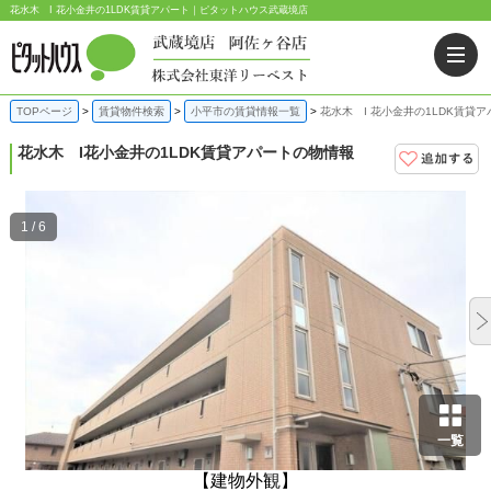
花水木 I 花小金井の1LDK賃貸アパート｜ピタットハウス武蔵境店
TOPページ
賃貸物件検索
小平市の賃貸情報一覧
花水木 I 花小金井の1LDK賃貸ア
花水木 I
花小金井の1LDK賃貸アパートの物情報
1 / 6
一覧
【建物外観】