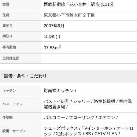
西武新宿線「花小金井」駅 徒歩11分
交通
東京都小平市鈴木町２丁目
住所
2007年9月
築年月
1LDK (-)
間取り
2
37.53ｍ
専有面積
-
主要採光面
設備・条件・こだわり
対面式キッチン /
キッチン
バストイレ別 / シャワー / 浴室乾燥機 / 室内洗
バス・トイレ
濯機置き場 /
バルコニー / フローリング / エアコン /
住空間
シューズボックス / TVインターホン / オートロ
設備・サービス
ック / 宅配ボックス / BS / CATV / LAN /