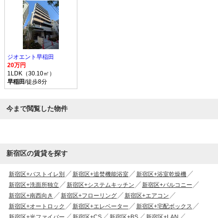
ジオエント早稲田
20万円
1LDK（30.10㎡）
早稲田
/徒歩8分
今まで閲覧した物件
新宿区の賃貸を探す
新宿区+バストイレ別
新宿区+追焚機能浴室
新宿区+浴室乾燥機
新宿区+洗面所独立
新宿区+システムキッチン
新宿区+バルコニー
新宿区+南西向き
新宿区+フローリング
新宿区+エアコン
新宿区+オートロック
新宿区+エレベーター
新宿区+宅配ボックス
新宿区+光ファイバー
新宿区+CS
新宿区+BS
新宿区+LAN