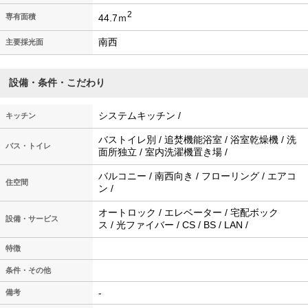
2
44.7ｍ
専有面積
南西
主要採光面
設備・条件・こだわり
システムキッチン /
キッチン
バストイレ別 / 追焚機能浴室 / 浴室乾燥機 / 洗
バス・トイレ
面所独立 / 室内洗濯機置き場 /
バルコニー / 南西向き / フローリング / エアコ
住空間
ン /
オートロック / エレベーター / 宅配ボック
設備・サービス
ス / 光ファイバー / CS / BS / LAN /
特徴
条件・その他
-
備考