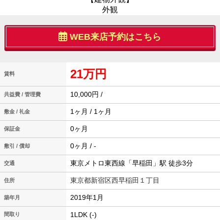
外観
WEB来店予約はこちら
21万円
賃料
10,000円 /
共益費 / 管理費
1ヶ月 / 1ヶ月
敷金 / 礼金
0ヶ月
保証金
0ヶ月 / -
敷引 / 償却
東京メトロ東西線「早稲田」駅 徒歩3分
交通
東京都新宿区西早稲田１丁目
住所
2019年1月
築年月
1LDK (-)
間取り