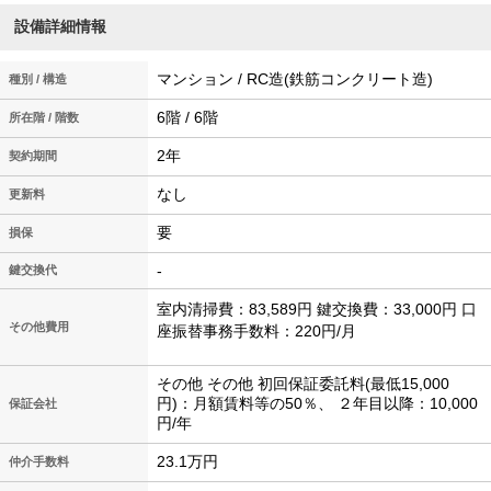
設備詳細情報
マンション / RC造(鉄筋コンクリート造)
種別 / 構造
6階 / 6階
所在階 / 階数
2年
契約期間
なし
更新料
要
損保
-
鍵交換代
室内清掃費：83,589円 鍵交換費：33,000円 口
その他費用
座振替事務手数料：220円/月
その他 その他 初回保証委託料(最低15,000
円)：月額賃料等の50％、 ２年目以降：10,000
保証会社
円/年
23.1万円
仲介手数料