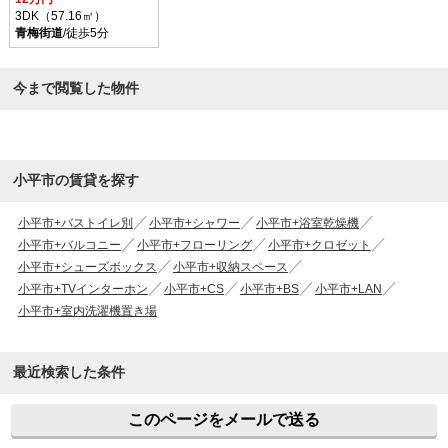
3DK（57.16㎡）
青梅街道
/徒歩5分
今まで閲覧した物件
小平市の賃貸を探す
小平市+バストイレ別
小平市+シャワー
小平市+浴室乾燥機
小平市+バルコニー
小平市+フローリング
小平市+クロゼット
小平市+シューズボックス
小平市+収納スペース
小平市+TVインターホン
小平市+CS
小平市+BS
小平市+LAN
小平市+室内洗濯機置き場
最近検索した条件
このページをメールで送る