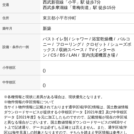
西武新宿線「小平」駅 徒歩7分
交通
西武多摩湖線「青梅街道」駅 徒歩15分
東京都小平市仲町
住所
新築
築年月
バストイレ別 / シャワー / 浴室乾燥機 / バルコ
ニー / フローリング / クロゼット / シューズボ
設備・条件の一例
ックス / 収納スペース / TVインターホ
ン / CS / BS / LAN / 室内洗濯機置き場 /
小学校区
()
中学校区
()
※各種情報と現状に差異がある場合は、現状優先となります。
※物件情報の学区情報について
当サイト物件情報に記載されております通学区域(学区)情報は、国土数値情報
ダウンロードサービスが提供する小学校区データ【2021年度】及び中学校区
データ【2021年度】を元に加工したものですので、記載情報が現在の学区域
と異なる場合がございます。国土数値情報ダウンロードサービスのWEBサイ
ト上で記述通り、データは必ずしも正確とは言えません。また、通学区域(学
区)は毎年見直しの対象となりますので、そちらを踏まえ学区情報は参考とし