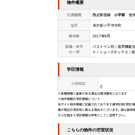
物件概要
交通機関
西武新宿線
小平駅
徒歩
住所
東京都小平市仲町
築年数
2017年6月
設備・条件
バストイレ別 / 追焚機能浴室
の一例
ト / シューズボックス / 収
学区情報
小学校区
()
※各種情報と差異がある場合は現況優先となります
※物件情報の学区情報について
当サイト物件情報に記載されております通学区域(学区)
報が現在の学区域と異なる場合がございます。国土数値情
ちらを踏まえ学区情報は参考としてご活用下さい。
こちらの物件の空室状況