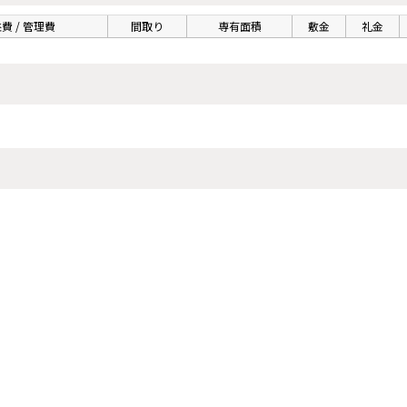
費 / 管理費
間取り
専有面積
敷金
礼金