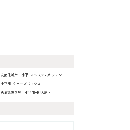
+洗面化粧台
小平市+システムキッチン
小平市+シューズボックス
内洗濯機置き場
小平市+即入居可