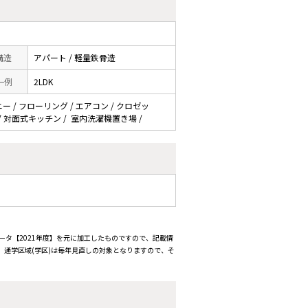
 構造
アパート / 軽量鉄骨造
一例
2LDK
ー / フローリング / エアコン / クロゼッ
チン / 対面式キッチン / 室内洗濯機置き場 /
ータ【2021年度】を元に加工したものですので、記載情
通学区域(学区)は毎年見直しの対象となりますので、そ