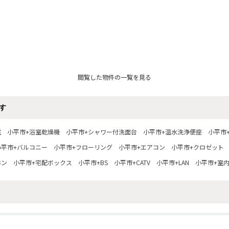
閲覧した物件の一覧を見る
す
室
小平市+浴室乾燥機
小平市+シャワー付洗面台
小平市+温水洗浄便座
小平市
小平市+バルコニー
小平市+フローリング
小平市+エアコン
小平市+クロゼット
ホン
小平市+宅配ボックス
小平市+BS
小平市+CATV
小平市+LAN
小平市+室