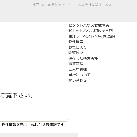
小平の2LDK賃貸アパート！｜株式会社東洋リーベスト
ピタットハウス武蔵境店
ピタットハウス阿佐ヶ谷店
東洋リーベスト本店(管理部)
物件検索
お気に入り
閲覧履歴
保存した検索条件
個人情報保護方針
賃貸管理
ご入居者様
当社について
問い合わせ
た物件情報を元に生成した参考情報です。