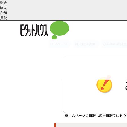
総合
購入
売却
賃貸
TOPページ
賃貸物件検索
小平市の賃貸情
オーナー様へ
契約内容・更新等
会社概要
スタッフ紹介
賃貸業務内容
住まいのトラブル
採
※このページの情報は広告情報ではあり