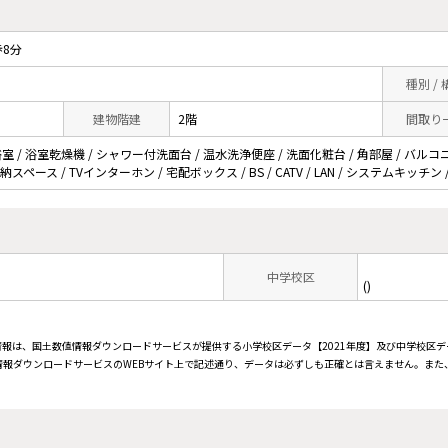
8分
種別 /
建物階建
2階
間取り
 / 浴室乾燥機 / シャワー付洗面台 / 温水洗浄便座 / 洗面化粧台 / 角部屋 / バルコニ
納スペース / TVインターホン / 宅配ボックス / BS / CATV / LAN / システムキッ
中学校区
()
情報は、国土数値情報ダウンロードサービスが提供する小学校区データ【2021年度】及び中学校区デ
報ダウンロードサービスのWEBサイト上で記述通り、データは必ずしも正確とは言えません。また、