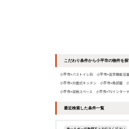
こだわり条件から小平市の物件を探
小平市+バストイレ別
小平市+追焚機能浴
小平市+対面式キッチン
小平市+角部屋
小平市+収納スペース
小平市+TVインター
最近検索した条件一覧