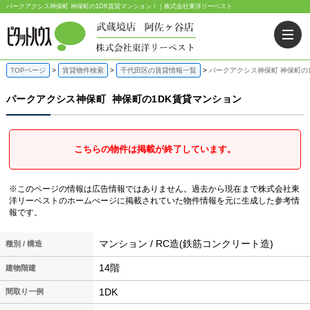
パークアクシス神保町 神保町の1DK賃貸マンション！｜株式会社東洋リーベスト
TOPページ
賃貸物件検索
千代田区の賃貸情報一覧
パークアクシス神保町 神保町の
パークアクシス神保町
神保町の1DK賃貸マンション
こちらの物件は掲載が終了しています。
※このページの情報は広告情報ではありません。過去から現在まで株式会社東
洋リーベストのホームぺージに掲載されていた物件情報を元に生成した参考情
報です。
マンション / RC造(鉄筋コンクリート造)
種別 / 構造
14階
建物階建
1DK
間取り一例