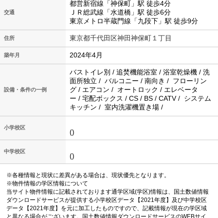
都営新宿線「神保町」駅 徒歩4分
ＪＲ総武線「水道橋」駅 徒歩6分
交通
東京メトロ半蔵門線「九段下」駅 徒歩9分
東京都千代田区神田神保町１丁目
住所
2024年4月
築年月
バストイレ別 / 追焚機能浴室 / 浴室乾燥機 / 洗
面所独立 / バルコニー / 南向き / フローリン
グ / エアコン / オートロック / エレベータ
設備・条件の一例
ー / 宅配ボックス / CS / BS / CATV / システム
キッチン / 室内洗濯機置き場 /
小学校区
()
中学校区
()
※各種情報と現状に差異がある場合は、現状優先となります。
※物件情報の学区情報について
当サイト物件情報に記載されております通学区域(学区)情報は、国土数値情報
ダウンロードサービスが提供する小学校区データ【2021年度】及び中学校区
データ【2021年度】を元に加工したものですので、記載情報が現在の学区域
と異なる場合がございます。国土数値情報ダウンロードサービスのWEBサイ