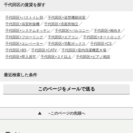
千代田区の賃貸を探す
千代田区+バストイレ別
千代田区+追焚機能浴室
千代田区+浴室乾燥機
千代田区+洗面所独立
千代田区+システムキッチン
千代田区+バルコニー
千代田区+南向き
千代田区+フローリング
千代田区+エアコン
千代田区+オートロック
千代田区+エレベーター
千代田区+宅配ボックス
千代田区+CS
千代田区+BS
千代田区+CATV
千代田区+室内洗濯機置き場
千代田区+即入居可
千代田区+２Ｆ以上
千代田区+ピアノ相談
最近検索した条件
このページをメールで送る
このページの先頭へ