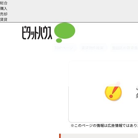
総合
購入
売却
賃貸
TOPページ
賃貸物件検索
墨田区の賃貸情
オーナー様へ
契約内容・更新等
会社概要
スタッフ紹介
賃貸業務内容
住まいのトラブル
採
※このページの情報は広告情報ではあり