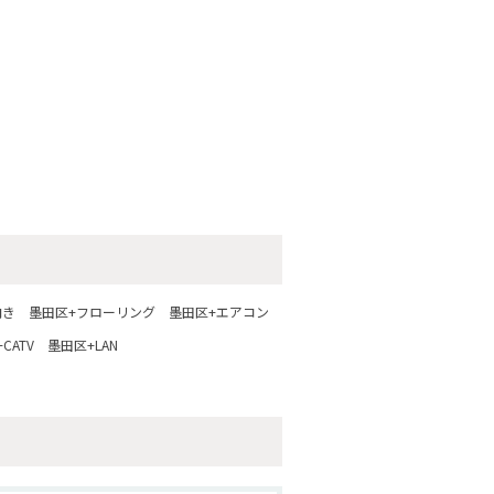
向き
墨田区+フローリング
墨田区+エアコン
CATV
墨田区+LAN