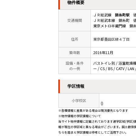
物件概要
ＪＲ総武線
錦糸町駅
徒
交通機関
ＪＲ総武本線 錦糸町 徒
東京メトロ半蔵門線 錦糸
住所
東京都墨田区緑４丁目
築年数
2016年11月
設備・条件
バストイレ別 / 浴室乾燥機 
の一例
ー / CS / BS / CATV
学区情報
小学校区
()
※各種情報と差異がある場合は現況優先となります
※物件情報の学区情報について
当サイト物件情報に記載されております通学区域(学区)
報が現在の学区域と異なる場合がございます。国土数値情
ちらを踏まえ学区情報は参考としてご活用下さい。