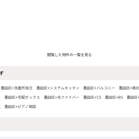
閲覧した物件の一覧を見る
す
墨田区+洗面所独立
墨田区+システムキッチン
墨田区+バルコニー
墨田区+南
ー
墨田区+宅配ボックス
墨田区+光ファイバー
墨田区+CS
墨田区+BS
墨田区+
上
墨田区+ピアノ相談