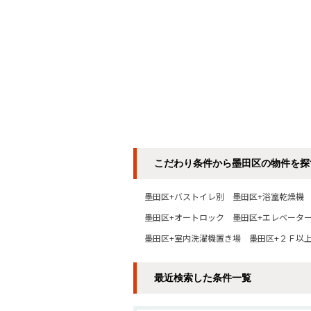
こだわり条件から墨田区の物件を探
墨田区+バストイレ別
墨田区+浴室乾燥機
墨田区+オートロック
墨田区+エレベータ
墨田区+室内洗濯機置き場
墨田区+２Ｆ以
最近検索した条件一覧