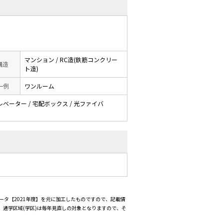
マンション / RC造(鉄筋コンクリー
 構造
ト造)
一例
ワンルーム
エレベーター / 宅配ボックス / 光ファイバ
ータ【2021年度】を元に加工したものですので、記載情
通学区域(学区)は毎年見直しの対象となりますので、そ