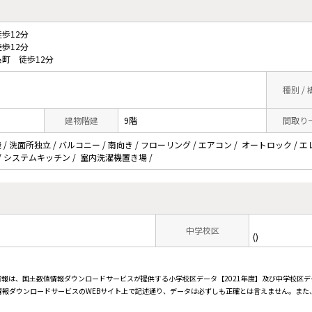
歩12分
歩12分
町 徒歩12分
種別 /
建物階建
9階
間取り
/ 洗面所独立 / バルコニー / 南向き / フローリング / エアコン / オートロック / 
 / LAN / システムキッチン / 室内洗濯機置き場 /
中学校区
()
情報は、国土数値情報ダウンロードサービスが提供する小学校区データ【2021年度】及び中学校区デ
報ダウンロードサービスのWEBサイト上で記述通り、データは必ずしも正確とは言えません。また、