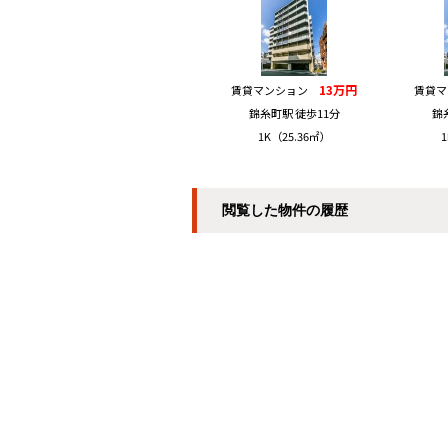
13万円
賃貸マンション
賃貸
錦糸町駅 徒歩11分
錦
1K（25.36㎡）
1
閲覧した物件の履歴