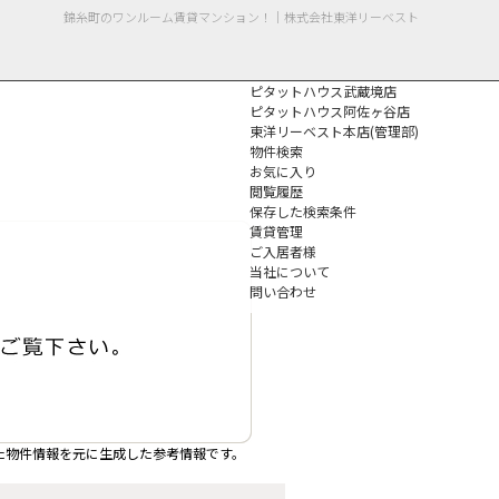
錦糸町のワンルーム賃貸マンション！｜株式会社東洋リーベスト
ピタットハウス武蔵境店
ピタットハウス阿佐ヶ谷店
東洋リーベスト本店(管理部)
物件検索
お気に入り
閲覧履歴
保存した検索条件
個人情報保護方針
賃貸管理
ご入居者様
当社について
問い合わせ
た物件情報を元に生成した参考情報です。