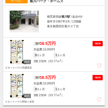
菊川パーク・ホームズ
マンション
都営新宿線
菊川駅
/ 徒歩4分
築年月1987年3月 / 12階建
東京都墨田区菊川３丁目
16.5万円
307
NEW
10,000円
1ヶ月
1ヶ月
敷
礼
2
3階
2SDK（53.77ｍ
）
ピタットハウス武蔵境店
16.5万円
307
NEW
10,000円
1ヶ月
1ヶ月
敷
礼
2
3階
2SDK（53.77ｍ
）
ピタットハウス阿佐ヶ谷店