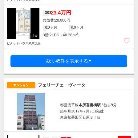
23.4万円
303
20,000円
0ヶ月
0ヶ月
敷
礼
2
3階
2LDK（40.28ｍ
）
ピタットハウス武蔵境店
残り45件を表示する
▼
フェリーチェ・ヴィータ
マンション
都営浅草線
本所吾妻橋駅
/ 徒歩9分
築年月2017年7月 / 11階建
東京都墨田区石原３丁目