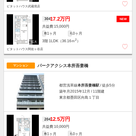
ピタットハウス武蔵境店
17.2万円
304
NEW
15,000円
1ヶ月
0ヶ月
敷
礼
2
3階
1LDK（36.16ｍ
）
ピタットハウス阿佐ヶ谷店
パークアクシス本所吾妻橋
マンション
都営浅草線
本所吾妻橋駅
/ 徒歩5分
築年月2015年12月 / 11階建
東京都墨田区向島１丁目
12.5万円
204
10,000円
1ヶ月
0ヶ月
敷
礼