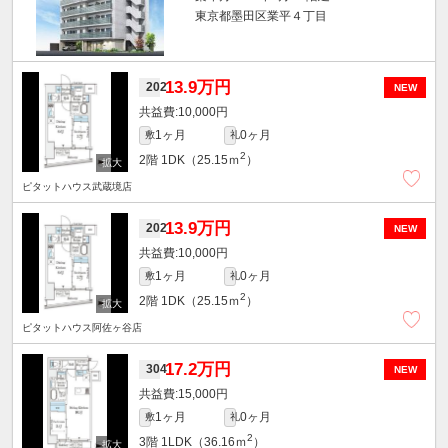
東京都墨田区業平４丁目
13.9万円
202
NEW
10,000円
1ヶ月
0ヶ月
敷
礼
2
2階
1DK（25.15ｍ
）
ピタットハウス武蔵境店
13.9万円
202
NEW
10,000円
1ヶ月
0ヶ月
敷
礼
2
2階
1DK（25.15ｍ
）
ピタットハウス阿佐ヶ谷店
17.2万円
304
NEW
15,000円
1ヶ月
0ヶ月
敷
礼
2
3階
1LDK（36.16ｍ
）