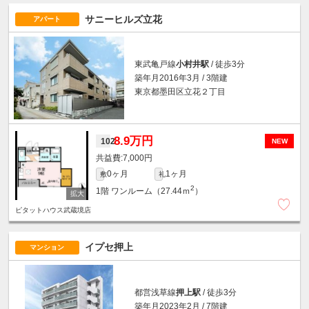
サニーヒルズ立花
アパート
東武亀戸線
小村井駅
/ 徒歩3分
築年月2016年3月 / 3階建
東京都墨田区立花２丁目
8.9万円
102
NEW
7,000円
0ヶ月
1ヶ月
敷
礼
2
1階
ワンルーム（27.44ｍ
）
ピタットハウス武蔵境店
イプセ押上
マンション
都営浅草線
押上駅
/ 徒歩3分
築年月2023年2月 / 7階建