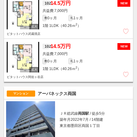
14.5万円
102
NEW
7,000円
0ヶ月
1ヶ月
敷
礼
2
1階
1LDK（40.26ｍ
）
ピタットハウス武蔵境店
14.5万円
102
NEW
7,000円
0ヶ月
1ヶ月
敷
礼
2
1階
1LDK（40.26ｍ
）
ピタットハウス阿佐ヶ谷店
アーバネックス両国
マンション
ＪＲ総武線
両国駅
/ 徒歩5分
築年月2022年7月 / 14階建
東京都墨田区両国１丁目