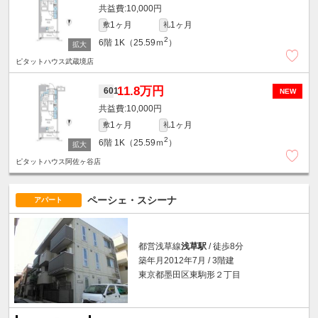
10,000円
1ヶ月
1ヶ月
敷
礼
2
6階
1K（25.59ｍ
）
ピタットハウス武蔵境店
11.8万円
601
NEW
10,000円
1ヶ月
1ヶ月
敷
礼
2
6階
1K（25.59ｍ
）
ピタットハウス阿佐ヶ谷店
ペーシェ・スシーナ
アパート
都営浅草線
浅草駅
/ 徒歩8分
築年月2012年7月 / 3階建
東京都墨田区東駒形２丁目