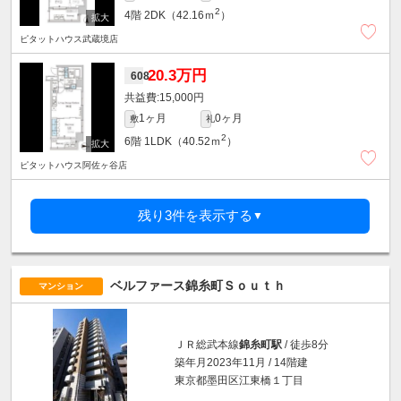
2
4階
2DK（42.16ｍ
）
ピタットハウス武蔵境店
20.3万円
608
15,000円
1ヶ月
0ヶ月
敷
礼
2
6階
1LDK（40.52ｍ
）
ピタットハウス阿佐ヶ谷店
残り3件を表示する
▼
ベルファース錦糸町Ｓｏｕｔｈ
マンション
ＪＲ総武本線
錦糸町駅
/ 徒歩8分
築年月2023年11月 / 14階建
東京都墨田区江東橋１丁目