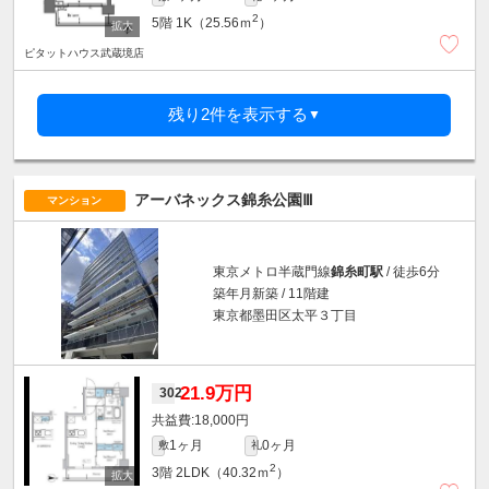
2
5階
1K（25.56ｍ
）
ピタットハウス武蔵境店
残り2件を表示する
▼
アーバネックス錦糸公園Ⅲ
マンション
東京メトロ半蔵門線
錦糸町駅
/ 徒歩6分
築年月新築 / 11階建
東京都墨田区太平３丁目
21.9万円
302
18,000円
1ヶ月
0ヶ月
敷
礼
2
3階
2LDK（40.32ｍ
）