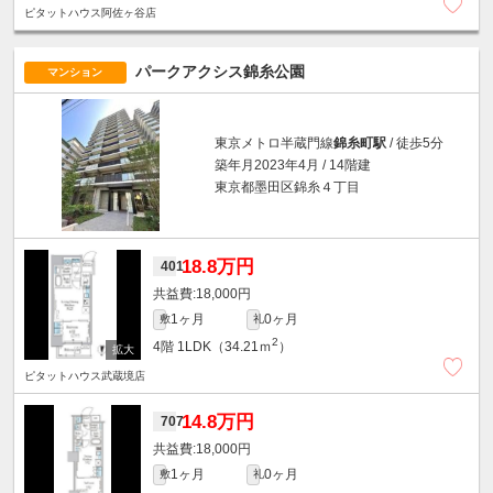
ピタットハウス阿佐ヶ谷店
パークアクシス錦糸公園
マンション
東京メトロ半蔵門線
錦糸町駅
/ 徒歩5分
築年月2023年4月 / 14階建
東京都墨田区錦糸４丁目
18.8万円
401
18,000円
1ヶ月
0ヶ月
敷
礼
2
4階
1LDK（34.21ｍ
）
ピタットハウス武蔵境店
14.8万円
707
18,000円
1ヶ月
0ヶ月
敷
礼