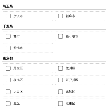
埼玉県
所沢市
新座市
千葉県
柏市
鎌ケ谷市
船橋市
東京都
足立区
荒川区
板橋区
江戸川区
大田区
葛飾区
北区
江東区