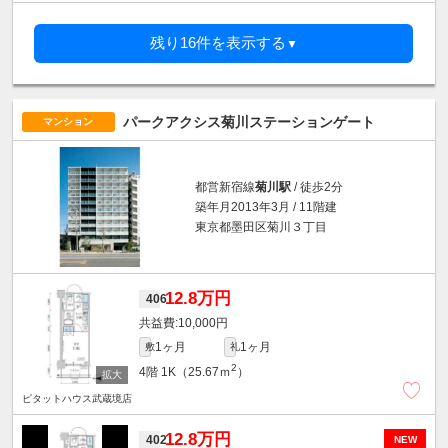
残り16件を表示する
▼
パークアクシス菊川ステーションゲート
マンション
都営新宿線
菊川駅
/ 徒歩2分
築年月2013年3月 / 11階建
東京都墨田区菊川３丁目
12.8万円
406
10,000円
1ヶ月
1ヶ月
敷
礼
2
4階
1K（25.67ｍ
）
ピタットハウス武蔵境店
12.8万円
402
NEW