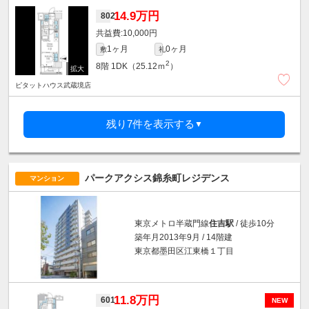
14.9万円
802
10,000円
1ヶ月
0ヶ月
敷
礼
2
8階
1DK（25.12ｍ
）
ピタットハウス武蔵境店
残り7件を表示する
▼
パークアクシス錦糸町レジデンス
マンション
東京メトロ半蔵門線
住吉駅
/ 徒歩10分
築年月2013年9月 / 14階建
東京都墨田区江東橋１丁目
11.8万円
601
NEW