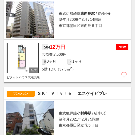
東武伊勢崎線
東向島駅
/ 徒歩4分
築年月2006年3月 / 14階建
東京都墨田区東向島５丁目
12万円
504
NEW
7,500円
0ヶ月
1ヶ月
敷
礼
2
5階
1DK（37.5ｍ
）
ピタットハウス武蔵境店
ＳＫ’ Ｖｉｖｒｅ -エスケイビブレ-
マンション
東武亀戸線
小村井駅
/ 徒歩6分
築年月2021年2月 / 5階建
東京都墨田区立花５丁目