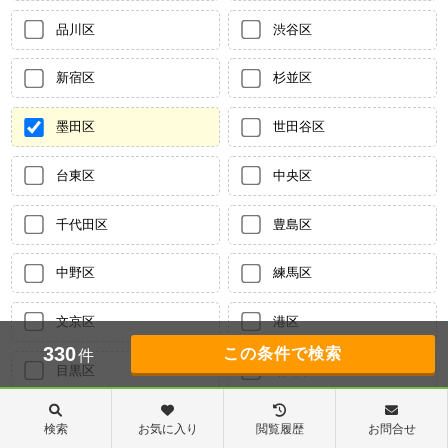
品川区
渋谷区
新宿区
杉並区
墨田区
世田谷区
台東区
中央区
千代田区
豊島区
中野区
練馬区
文京区
港区
330
件
目黒区
昭島市
あきる野市
稲城市
検索
お気に入り
閲覧履歴
お問合せ