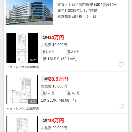
東京メトロ半蔵門線
押上駅
/ 徒歩10分
築年月2025年1月 / 7階建
東京都墨田区横川５丁目
34万円
104
10,000円
1ヶ月
0ヶ月
敷
礼
2
1階
1SLDK（59.7ｍ
）
ピタットハウス武蔵境店
28.5万円
105
15,000円
1ヶ月
0ヶ月
敷
礼
2
1階
2LDK（48.08ｍ
）
ピタットハウス武蔵境店
38万円
107
20,000円