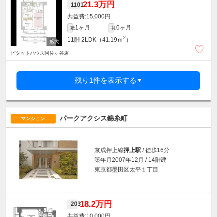
21.3万円
1101
15,000円
1ヶ月
0ヶ月
敷
礼
2
11階
2LDK（41.19ｍ
）
ピタットハウス阿佐ヶ谷店
残り1件を表示する
▼
パークアクシス錦糸町
マンション
京成押上線
押上駅
/ 徒歩16分
築年月2007年12月 / 14階建
東京都墨田区太平１丁目
18.2万円
203
10,000円