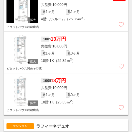
10,000円
1ヶ月
1ヶ月
敷
礼
2
4階
ワンルーム（25.35ｍ
）
ピタットハウス武蔵境店
13万円
1005
10,000円
1ヶ月
0ヶ月
敷
礼
2
10階
1K（25.35ｍ
）
ピタットハウス阿佐ヶ谷店
13万円
1005
10,000円
1ヶ月
0ヶ月
敷
礼
2
10階
1K（25.35ｍ
）
ピタットハウス武蔵境店
ラフィーネデュオ
マンション