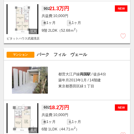
21.3万円
902
NEW
10,000円
1ヶ月
1ヶ月
敷
礼
2
9階
2LDK（52.68ｍ
）
ピタットハウス武蔵境店
パーク フィル ヴェール
マンション
都営大江戸線
両国駅
/ 徒歩4分
築年月2013年1月 / 14階建
東京都墨田区緑１丁目
18.2万円
602
NEW
10,000円
1ヶ月
1ヶ月
敷
礼
2
6階
1LDK（44.71ｍ
）