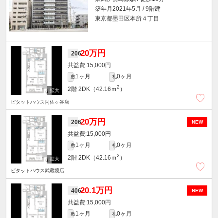
築年月2021年5月 / 9階建
東京都墨田区本所４丁目
20万円
206
15,000円
1ヶ月
0ヶ月
敷
礼
2
2階
2DK（42.16ｍ
）
ピタットハウス阿佐ヶ谷店
20万円
206
NEW
15,000円
1ヶ月
0ヶ月
敷
礼
2
2階
2DK（42.16ｍ
）
ピタットハウス武蔵境店
20.1万円
406
NEW
15,000円
1ヶ月
0ヶ月
敷
礼