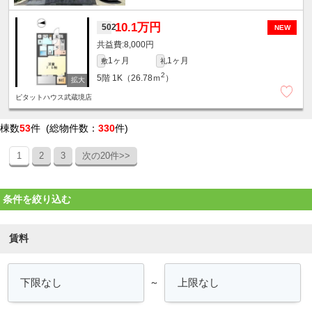
10.1万円
502
NEW
8,000円
1ヶ月
1ヶ月
敷
礼
2
5階
1K（26.78ｍ
）
ピタットハウス武蔵境店
棟数
53
件 (総物件数：
330
件)
1
2
3
次の20件>>
条件を絞り込む
賃料
～