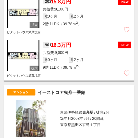
15.8万円
202
NEW
8,100円
0ヶ月
2ヶ月
敷
礼
2
2階
1LDK（39.78ｍ
）
ピタットハウス武蔵境店
16.3万円
901
NEW
9,000円
0ヶ月
2ヶ月
敷
礼
2
9階
1LDK（39.78ｍ
）
ピタットハウス武蔵境店
イーストコア曳舟一番館
マンション
東武伊勢崎線
曳舟駅
/ 徒歩2分
築年月2008年9月 / 20階建
東京都墨田区京島１丁目