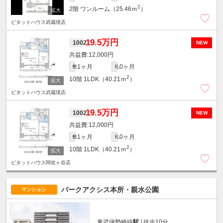
2
2階
ワンルーム（25.46ｍ
）
ピタットハウス武蔵境店
19.5万円
1002
NEW
12,000円
1ヶ月
0ヶ月
敷
礼
2
10階
1LDK（40.21ｍ
）
ピタットハウス武蔵境店
19.5万円
1002
NEW
12,000円
1ヶ月
0ヶ月
敷
礼
2
10階
1LDK（40.21ｍ
）
ピタットハウス阿佐ヶ谷店
パークアクシス本所・親水公園
マンション
東武伊勢崎線
駅
/ 徒歩10分