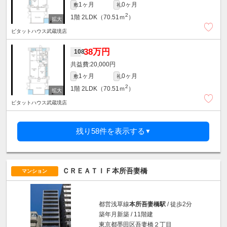
1ヶ月
0ヶ月
敷
礼
2
1階
2LDK（70.51ｍ
）
ピタットハウス武蔵境店
38万円
108
20,000円
1ヶ月
0ヶ月
敷
礼
2
1階
2LDK（70.51ｍ
）
ピタットハウス武蔵境店
残り58件を表示する
▼
ＣＲＥＡＴＩＦ本所吾妻橋
マンション
都営浅草線
本所吾妻橋駅
/ 徒歩2分
築年月新築 / 11階建
東京都墨田区吾妻橋２丁目