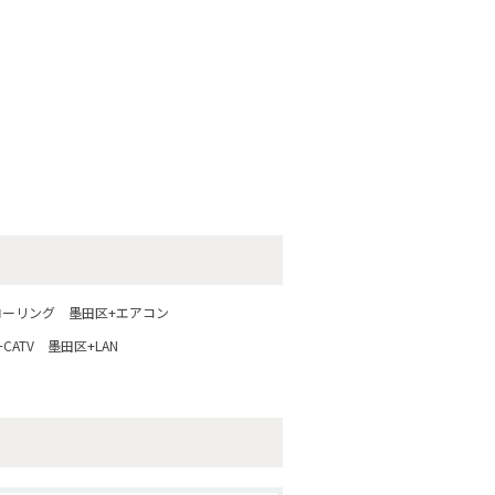
ローリング
墨田区+エアコン
CATV
墨田区+LAN