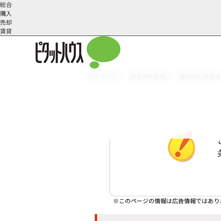
総合
購入
売却
賃貸
TOPページ
賃貸物件検索
墨田区の賃貸情
オーナー様へ
契約内容・更新等
会社概要
スタッフ紹介
賃貸業務内容
住まいのトラブル
採
※このページの情報は広告情報ではあり