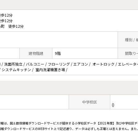
歩12分
歩12分
町 徒歩12分
種別 /
建物階建
9階
間取り
/ 洗面所独立 / バルコニー / フローリング / エアコン / オートロック / エレベータ
 / LAN / システムキッチン / 室内洗濯機置き場 /
中学校区
()
情報は、国土数値情報ダウンロードサービスが提供する小学校区データ【2021年度】及び中学校区デ
報ダウンロードサービスのWEBサイト上で記述通り、データは必ずしも正確とは言えません。また、