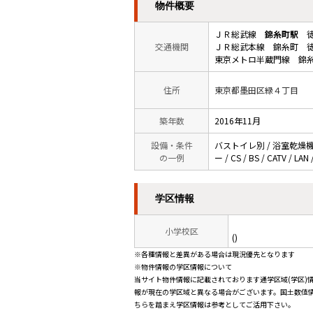
物件概要
ＪＲ総武線
錦糸町駅
徒
交通機関
ＪＲ総武本線 錦糸町 徒
東京メトロ半蔵門線 錦糸
住所
東京都墨田区緑４丁目
築年数
2016年11月
設備・条件
バストイレ別 / 浴室乾燥機 
の一例
ー / CS / BS / CATV
学区情報
小学校区
()
※各種情報と差異がある場合は現況優先となります
※物件情報の学区情報について
当サイト物件情報に記載されております通学区域(学区)
報が現在の学区域と異なる場合がございます。国土数値情
ちらを踏まえ学区情報は参考としてご活用下さい。