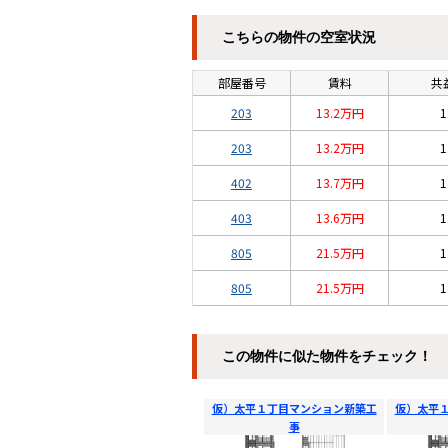
こちらの物件の空室状況
部屋番号
賃料
共
203
13.2万円
1
203
13.2万円
1
402
13.7万円
1
403
13.6万円
1
805
21.5万円
1
805
21.5万円
1
この物件に似た物件をチェック！
仮）太平１丁目マンション新築工
仮）太平
事