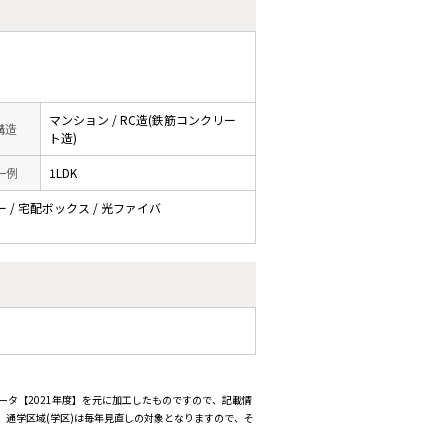
マンション / RC造(鉄筋コンクリー
 構造
ト造)
一例
1LDK
ー / 宅配ボックス / 光ファイバ
ータ【2021年度】を元に加工したものですので、記載情
通学区域(学区)は毎年見直しの対象となりますので、そ