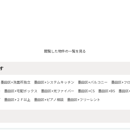
閲覧した物件の一覧を見る
す
墨田区+洗面所独立
墨田区+システムキッチン
墨田区+バルコニー
墨田区+フ
ー
墨田区+宅配ボックス
墨田区+光ファイバー
墨田区+CS
墨田区+BS
墨田区+
可
墨田区+２Ｆ以上
墨田区+ピアノ相談
墨田区+フリーレント