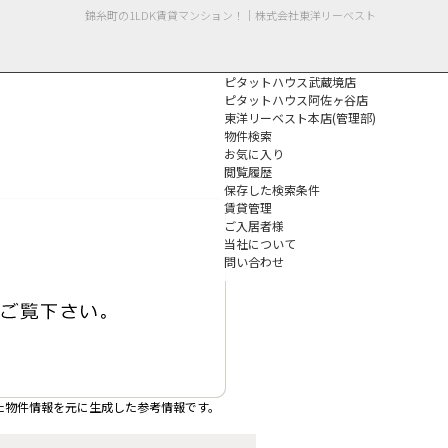
錦糸町の1LDK賃貸マンション！｜株式会社東洋リーベスト
ピタットハウス武蔵境店
ピタットハウス阿佐ヶ谷店
東洋リーベスト本店(管理部)
物件検索
お気に入り
閲覧履歴
保存した検索条件
個人情報保護方針
賃貸管理
ご入居者様
当社について
問い合わせ
た物件情報を元に生成した参考情報です。