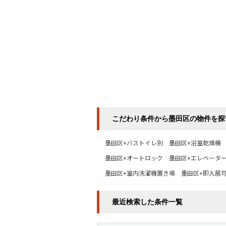
こだわり条件から墨田区の物件を探
墨田区+バストイレ別
墨田区+浴室乾燥機
墨田区+オートロック
墨田区+エレベータ
墨田区+室内洗濯機置き場
墨田区+即入居
最近検索した条件一覧