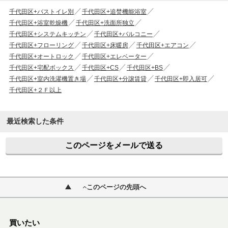
千代田区+バストイレ別
千代田区+追焚機能浴室
千代田区+浴室乾燥機
千代田区+洗面所独立
千代田区+システムキッチン
千代田区+バルコニー
千代田区+フローリング
千代田区+床暖房
千代田区+エアコン
千代田区+オートロック
千代田区+エレベーター
千代田区+宅配ボックス
千代田区+CS
千代田区+BS
千代田区+室内洗濯機置き場
千代田区+分譲賃貸
千代田区+即入居可
千代田区+２Ｆ以上
最近検索した条件
このページをメールで送る
このページの先頭へ
買いたい