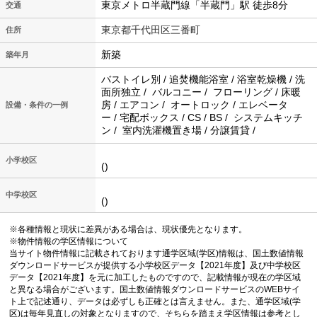
東京メトロ半蔵門線「半蔵門」駅 徒歩8分
交通
東京都千代田区三番町
住所
新築
築年月
バストイレ別 / 追焚機能浴室 / 浴室乾燥機 / 洗
面所独立 / バルコニー / フローリング / 床暖
房 / エアコン / オートロック / エレベータ
設備・条件の一例
ー / 宅配ボックス / CS / BS / システムキッチ
ン / 室内洗濯機置き場 / 分譲賃貸 /
小学校区
()
中学校区
()
※各種情報と現状に差異がある場合は、現状優先となります。
※物件情報の学区情報について
当サイト物件情報に記載されております通学区域(学区)情報は、国土数値情報
ダウンロードサービスが提供する小学校区データ【2021年度】及び中学校区
データ【2021年度】を元に加工したものですので、記載情報が現在の学区域
と異なる場合がございます。国土数値情報ダウンロードサービスのWEBサイ
ト上で記述通り、データは必ずしも正確とは言えません。また、通学区域(学
区)は毎年見直しの対象となりますので、そちらを踏まえ学区情報は参考とし