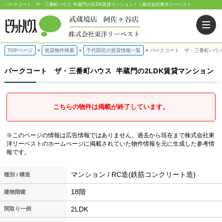
パークコート ザ・三番町ハウス 半蔵門の2LDK賃貸マンション！｜株式会社東洋リーベスト
TOPページ
賃貸物件検索
千代田区の賃貸情報一覧
パークコート ザ・三番町ハウス
パークコート ザ・三番町ハウス
半蔵門の2LDK賃貸マンション
こちらの物件は掲載が終了しています。
※このページの情報は広告情報ではありません。過去から現在まで株式会社東
洋リーベストのホームぺージに掲載されていた物件情報を元に生成した参考情
報です。
マンション / RC造(鉄筋コンクリート造)
種別 / 構造
18階
建物階建
2LDK
間取り一例