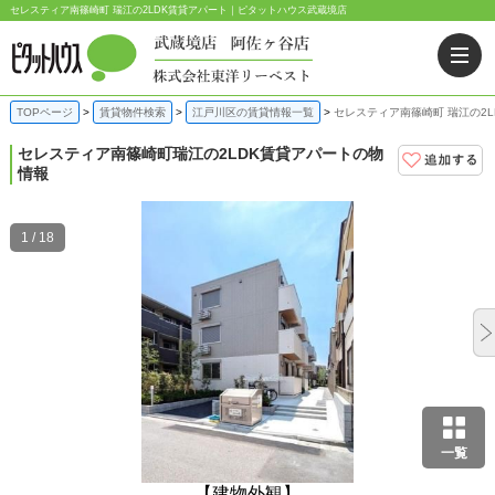
セレスティア南篠崎町 瑞江の2LDK賃貸アパート｜ピタットハウス武蔵境店
TOPページ
賃貸物件検索
江戸川区の賃貸情報一覧
セレスティア南篠崎町 瑞江の2L
セレスティア南篠崎町
瑞江の2LDK賃貸アパートの物
情報
1 / 18
一覧
【建物外観】