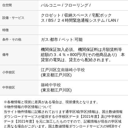
バルコニー / フローリング /
住空間
クロゼット / 収納スペース / 宅配ボック
設備・サービス
ス / BS / ２４時間緊急通報システム / LAN /
特徴
ガス:都市 / ペット:可能
条件・その他
機関保証加入必須。 機関保証料は月額賃料等
総額の３.４％＋800円/月(その他商品あり) 本
備考
貸室の電気は、貸主から配給されます。
江戸川区立
南篠崎小学校
小学校区
(東京都江戸川区)
篠崎中学校
中学校区
(東京都江戸川区)
※各種情報と現状に差異がある場合は、現状優先となります。
※物件情報の学区情報について
当サイト物件情報に記載されております通学区域(学区)情報は、国土数値情報
ダウンロードサービスが提供する小学校区データ【2021年度】及び中学校区
データ【2021年度】を元に加工したものですので、記載情報が現在の学区域
と異なる場合がございます。国土数値情報ダウンロードサービスのWEBサイ