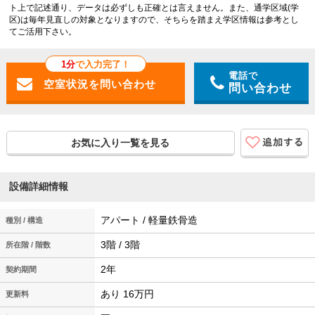
ト上で記述通り、データは必ずしも正確とは言えません。また、通学区域(学
区)は毎年見直しの対象となりますので、そちらを踏まえ学区情報は参考とし
てご活用下さい。
1分
で入力完了！
電話で
問い合わせ
お気に入り一覧を見る
設備詳細情報
アパート / 軽量鉄骨造
種別 / 構造
3階 / 3階
所在階 / 階数
2年
契約期間
あり 16万円
更新料