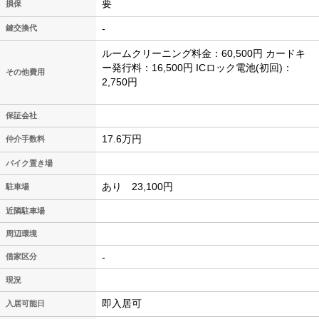
要
損保
-
鍵交換代
ルームクリーニング料金：60,500円 カードキ
ー発行料：16,500円 ICロック電池(初回)：
その他費用
2,750円
保証会社
17.6万円
仲介手数料
バイク置き場
あり 23,100円
駐車場
近隣駐車場
周辺環境
-
借家区分
現況
即入居可
入居可能日