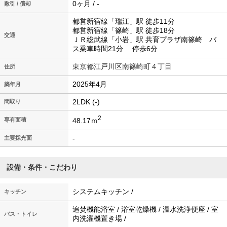
0ヶ月 / -
敷引 / 償却
都営新宿線「瑞江」駅 徒歩11分
都営新宿線「篠崎」駅 徒歩18分
交通
ＪＲ総武線「小岩」駅 共育プラザ南篠崎 バ
ス乗車時間21分 停歩6分
東京都江戸川区南篠崎町４丁目
住所
2025年4月
築年月
2LDK (-)
間取り
2
48.17ｍ
専有面積
-
主要採光面
設備・条件・こだわり
システムキッチン /
キッチン
追焚機能浴室 / 浴室乾燥機 / 温水洗浄便座 / 室
バス・トイレ
内洗濯機置き場 /