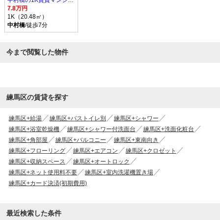
中村橋の1K賃貸マンション
7.8万円
1K（20.48㎡）
中村橋
/徒歩7分
今まで閲覧した物件
練馬区の賃貸を探す
練馬区+給湯
練馬区+バストイレ別
練馬区+シャワー
練馬区+浴室乾燥機
練馬区+シャワー付洗面台
練馬区+洗面化粧台
練馬区+角部屋
練馬区+バルコニー
練馬区+東南向き
練馬区+フローリング
練馬区+エアコン
練馬区+クロゼット
練馬区+収納スペース
練馬区+オートロック
練馬区+ネット使用料不要
練馬区+室内洗濯機置き場
練馬区+カード決済(初期費用)
最近検索した条件