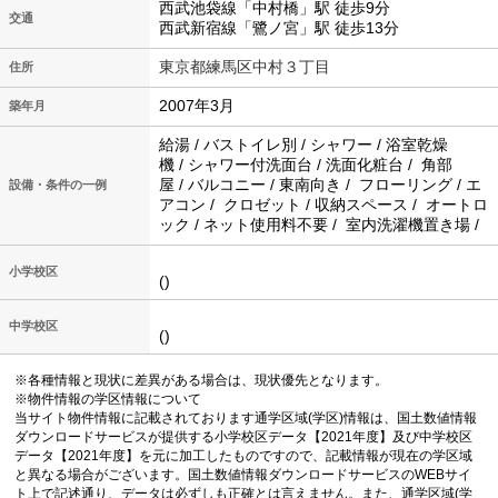
西武池袋線「中村橋」駅 徒歩9分
交通
西武新宿線「鷺ノ宮」駅 徒歩13分
東京都練馬区中村３丁目
住所
2007年3月
築年月
給湯 / バストイレ別 / シャワー / 浴室乾燥
機 / シャワー付洗面台 / 洗面化粧台 / 角部
屋 / バルコニー / 東南向き / フローリング / エ
設備・条件の一例
アコン / クロゼット / 収納スペース / オートロ
ック / ネット使用料不要 / 室内洗濯機置き場 /
小学校区
()
中学校区
()
※各種情報と現状に差異がある場合は、現状優先となります。
※物件情報の学区情報について
当サイト物件情報に記載されております通学区域(学区)情報は、国土数値情報
ダウンロードサービスが提供する小学校区データ【2021年度】及び中学校区
データ【2021年度】を元に加工したものですので、記載情報が現在の学区域
と異なる場合がございます。国土数値情報ダウンロードサービスのWEBサイ
ト上で記述通り、データは必ずしも正確とは言えません。また、通学区域(学