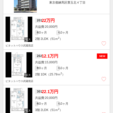
東京都練馬区豊玉北４丁目
22万円
201
20,000円
0ヶ月
0ヶ月
敷
礼
2
2階
2LDK（51ｍ
）
ピタットハウス武蔵境店
12.1万円
202
NEW
15,000円
0ヶ月
0ヶ月
敷
礼
2
2階
1DK（25.79ｍ
）
ピタットハウス武蔵境店
22.1万円
301
20,000円
0ヶ月
0ヶ月
敷
礼
2
3階
2LDK（51ｍ
）