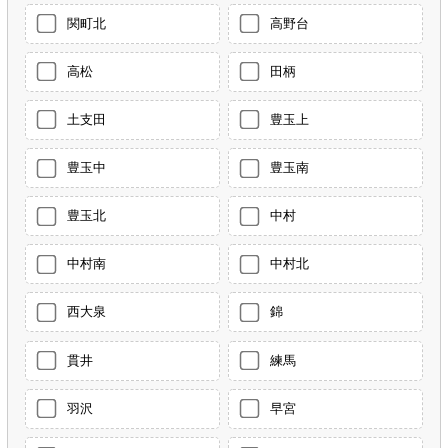
関町北
高野台
高松
田柄
土支田
豊玉上
豊玉中
豊玉南
豊玉北
中村
中村南
中村北
西大泉
錦
貫井
練馬
羽沢
早宮