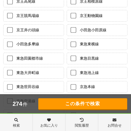
京王高尾線
京王相模原線
京王競馬場線
京王動物園線
京王井の頭線
小田急小田原線
小田急多摩線
東急東横線
東急田園都市線
東急目黒線
東急大井町線
東急池上線
東急世田谷線
京急本線
京急空港線
東葉高速鉄道
274
件
多摩都市モノレール
新交通ゆりかもめ
検索
お気に入り
閲覧履歴
お問合せ
東京臨海高速りんかい線
東急多摩川線