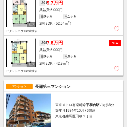
9.7万円
201
5,000円
0ヶ月
1ヶ月
敷
礼
2
2階
3DK（52.54ｍ
）
ピタットハウス武蔵境店
7.6万円
205
NEW
5,000円
0ヶ月
0ヶ月
敷
礼
2
2階
2DK（42.9ｍ
）
ピタットハウス武蔵境店
長瀬第三マンション
マンション
東京メトロ有楽町線
平和台駅
/ 徒歩8分
築年月1984年10月 / 6階建
東京都練馬区田柄１丁目