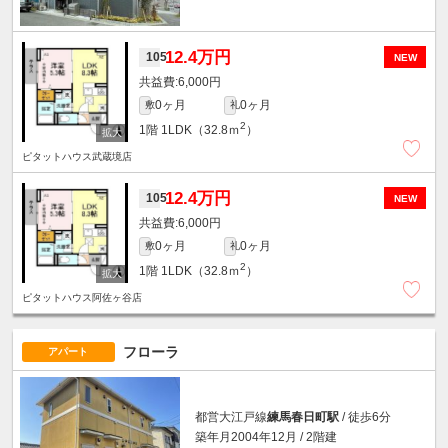
12.4万円
105
NEW
6,000円
0ヶ月
0ヶ月
敷
礼
2
1階
1LDK（32.8ｍ
）
ピタットハウス武蔵境店
12.4万円
105
NEW
6,000円
0ヶ月
0ヶ月
敷
礼
2
1階
1LDK（32.8ｍ
）
ピタットハウス阿佐ヶ谷店
フローラ
アパート
都営大江戸線
練馬春日町駅
/ 徒歩6分
築年月2004年12月 / 2階建