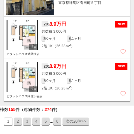
東京都練馬区春日町５丁目
8.9万円
201
NEW
3,000円
0ヶ月
1ヶ月
敷
礼
2
2階
1K（26.23ｍ
）
ピタットハウス武蔵境店
8.9万円
201
NEW
3,000円
0ヶ月
1ヶ月
敷
礼
2
2階
1K（26.23ｍ
）
ピタットハウス阿佐ヶ谷店
棟数
155
件 (総物件数：
274
件)
...
1
2
3
4
5
8
次の20件>>