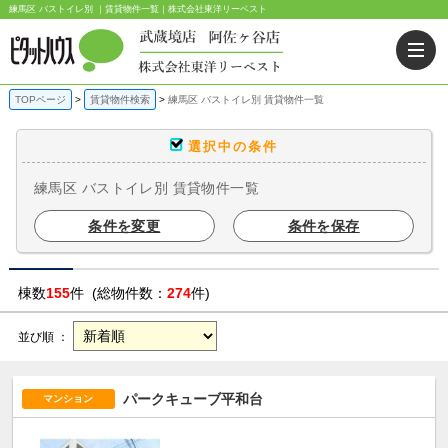
練馬区 バストイレ別 ｜賃貸物件一覧｜株式会社東洋リーベスト
TOPページ
賃貸物件検索
練馬区 バストイレ別 賃貸物件一覧
選択中の条件
練馬区 バストイレ別 賃貸物件一覧
条件を変更
条件を保存
棟数
155
件 (総物件数：
274
件)
並び順 ：
パークキューブ平和台
マンション