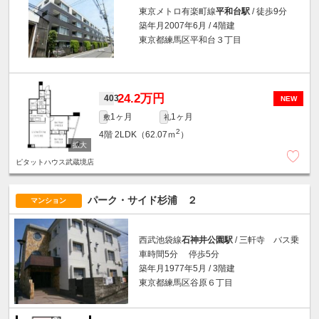
東京メトロ有楽町線
平和台駅
/ 徒歩9分
築年月2007年6月 / 4階建
東京都練馬区平和台３丁目
24.2万円
403
NEW
1ヶ月
1ヶ月
敷
礼
2
4階
2LDK（62.07ｍ
）
ピタットハウス武蔵境店
パーク・サイド杉浦 ２
マンション
西武池袋線
石神井公園駅
/ 三軒寺 バス乗
車時間5分 停歩5分
築年月1977年5月 / 3階建
東京都練馬区谷原６丁目