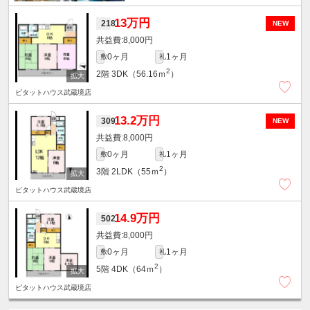
13万円
218
NEW
8,000円
0ヶ月
1ヶ月
敷
礼
2
2階
3DK（56.16ｍ
）
ピタットハウス武蔵境店
13.2万円
309
NEW
8,000円
0ヶ月
1ヶ月
敷
礼
2
3階
2LDK（55ｍ
）
ピタットハウス武蔵境店
14.9万円
502
8,000円
0ヶ月
1ヶ月
敷
礼
2
5階
4DK（64ｍ
）
ピタットハウス武蔵境店