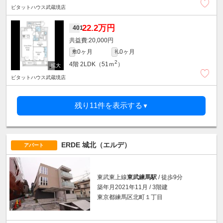
ピタットハウス武蔵境店
22.2万円
401
20,000円
0ヶ月
0ヶ月
敷
礼
2
4階
2LDK（51ｍ
）
ピタットハウス武蔵境店
残り11件を表示する
▼
ERDE 城北（エルデ）
アパート
東武東上線
東武練馬駅
/ 徒歩9分
築年月2021年11月 / 3階建
東京都練馬区北町１丁目