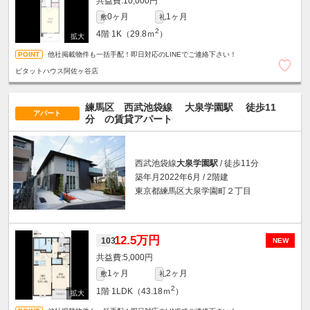
10,000円
0ヶ月
1ヶ月
敷
礼
2
4階
1K（29.8ｍ
）
他社掲載物件も一括手配！即日対応のLINEでご連絡下さい！
ピタットハウス阿佐ヶ谷店
練馬区 西武池袋線
大泉学園駅
徒歩11
アパート
分
の賃貸アパート
西武池袋線
大泉学園駅
/ 徒歩11分
築年月2022年6月 / 2階建
東京都練馬区大泉学園町２丁目
12.5万円
103
NEW
5,000円
1ヶ月
2ヶ月
敷
礼
2
1階
1LDK（43.18ｍ
）