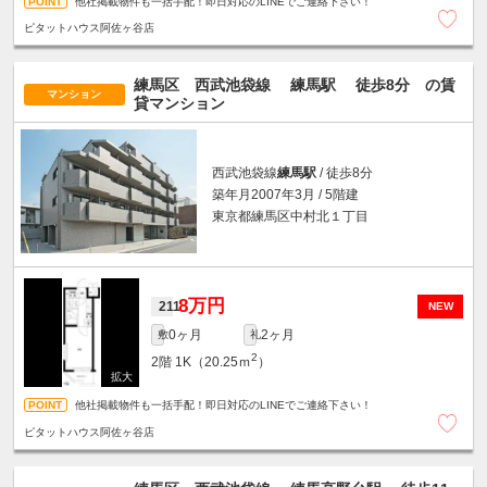
他社掲載物件も一括手配！即日対応のLINEでご連絡下さい！
ピタットハウス阿佐ヶ谷店
練馬区 西武池袋線
練馬駅
徒歩8分
の賃
マンション
貸マンション
西武池袋線
練馬駅
/ 徒歩8分
築年月2007年3月 / 5階建
東京都練馬区中村北１丁目
8万円
211
NEW
0ヶ月
2ヶ月
敷
礼
2
2階
1K（20.25ｍ
）
他社掲載物件も一括手配！即日対応のLINEでご連絡下さい！
ピタットハウス阿佐ヶ谷店