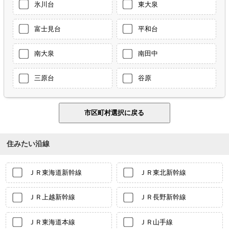
氷川台
東大泉
富士見台
平和台
南大泉
南田中
三原台
谷原
住みたい沿線
ＪＲ東海道新幹線
ＪＲ東北新幹線
ＪＲ上越新幹線
ＪＲ長野新幹線
ＪＲ東海道本線
ＪＲ山手線