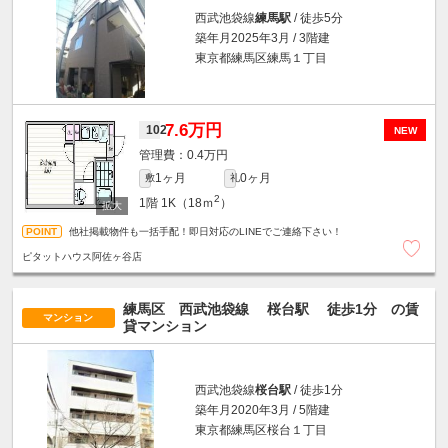
西武池袋線
練馬駅
/ 徒歩5分
築年月2025年3月 / 3階建
東京都練馬区練馬１丁目
7.6万円
102
NEW
0.4万円
1ヶ月
0ヶ月
敷
礼
2
1階
1K（18ｍ
）
他社掲載物件も一括手配！即日対応のLINEでご連絡下さい！
ピタットハウス阿佐ヶ谷店
練馬区 西武池袋線
桜台駅
徒歩1分
の賃
マンション
貸マンション
西武池袋線
桜台駅
/ 徒歩1分
築年月2020年3月 / 5階建
東京都練馬区桜台１丁目