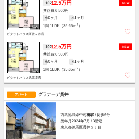
12.5万円
102
NEW
6,500円
0ヶ月
1ヶ月
敷
礼
2
1階
1LDK（35.65ｍ
）
ピタットハウス阿佐ヶ谷店
12.5万円
102
NEW
6,500円
0ヶ月
1ヶ月
敷
礼
2
1階
1LDK（35.65ｍ
）
ピタットハウス武蔵境店
グラナーデ貫井
アパート
西武池袋線
中村橋駅
/ 徒歩6分
築年月2024年7月 / 3階建
東京都練馬区貫井２丁目