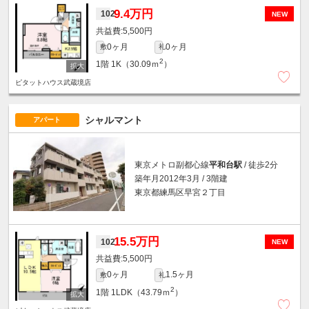
9.4万円
102
NEW
5,500円
0ヶ月
0ヶ月
敷
礼
2
1階
1K（30.09ｍ
）
ピタットハウス武蔵境店
シャルマント
アパート
東京メトロ副都心線
平和台駅
/ 徒歩2分
築年月2012年3月 / 3階建
東京都練馬区早宮２丁目
15.5万円
102
NEW
5,500円
0ヶ月
1.5ヶ月
敷
礼
2
1階
1LDK（43.79ｍ
）