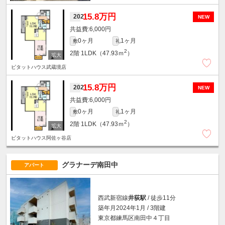
15.8万円
202
NEW
6,000円
0ヶ月
1ヶ月
敷
礼
2
2階
1LDK（47.93ｍ
）
ピタットハウス武蔵境店
15.8万円
202
NEW
6,000円
0ヶ月
1ヶ月
敷
礼
2
2階
1LDK（47.93ｍ
）
ピタットハウス阿佐ヶ谷店
グラナーデ南田中
アパート
西武新宿線
井荻駅
/ 徒歩11分
築年月2024年1月 / 3階建
東京都練馬区南田中４丁目