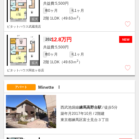
5,500円
0ヶ月
1ヶ月
敷
礼
2
2階
1LDK（49.63ｍ
）
ピタットハウス武蔵境店
12.8万円
202
NEW
5,500円
0ヶ月
1ヶ月
敷
礼
2
2階
1LDK（49.63ｍ
）
ピタットハウス阿佐ヶ谷店
Minette Ⅰ
アパート
西武池袋線
練馬高野台駅
/ 徒歩5分
築年月2017年10月 / 2階建
東京都練馬区富士見台３丁目