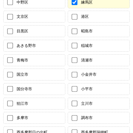
中野区
練馬区
文京区
港区
目黒区
昭島市
あきる野市
稲城市
青梅市
清瀬市
国立市
小金井市
国分寺市
小平市
狛江市
立川市
多摩市
調布市
西多摩郡日の出町
西多摩郡瑞穂町