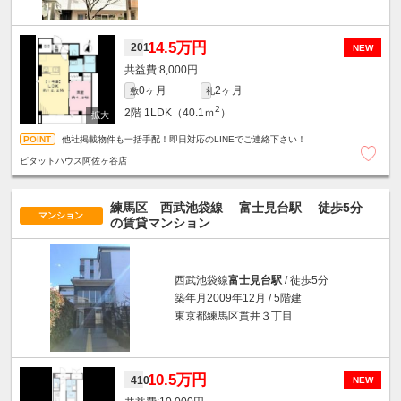
14.5万円
201
NEW
8,000円
0ヶ月
2ヶ月
敷
礼
2
2階
1LDK（40.1ｍ
）
他社掲載物件も一括手配！即日対応のLINEでご連絡下さい！
ピタットハウス阿佐ヶ谷店
練馬区 西武池袋線
富士見台駅
徒歩5分
マンション
の賃貸マンション
西武池袋線
富士見台駅
/ 徒歩5分
築年月2009年12月 / 5階建
東京都練馬区貫井３丁目
10.5万円
410
NEW