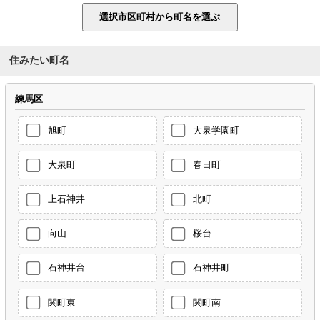
住みたい町名
練馬区
旭町
大泉学園町
大泉町
春日町
上石神井
北町
向山
桜台
石神井台
石神井町
関町東
関町南