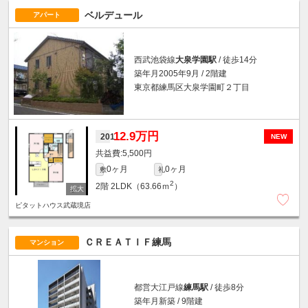
ベルデュール
アパート
西武池袋線
大泉学園駅
/ 徒歩14分
築年月2005年9月 / 2階建
東京都練馬区大泉学園町２丁目
12.9万円
201
NEW
5,500円
0ヶ月
0ヶ月
敷
礼
2
2階
2LDK（63.66ｍ
）
ピタットハウス武蔵境店
ＣＲＥＡＴＩＦ練馬
マンション
都営大江戸線
練馬駅
/ 徒歩8分
築年月新築 / 9階建