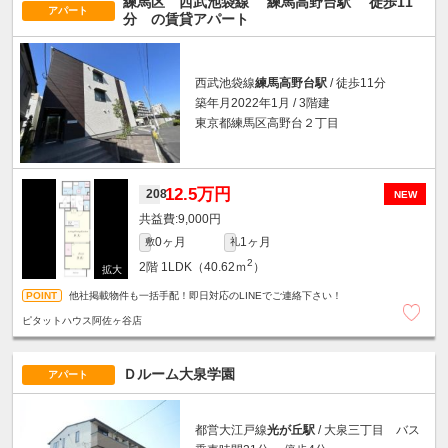
練馬区 西武池袋線
練馬高野台駅
徒歩11
アパート
分
の賃貸アパート
西武池袋線
練馬高野台駅
/ 徒歩11分
築年月2022年1月 / 3階建
東京都練馬区高野台２丁目
12.5万円
208
NEW
9,000円
0ヶ月
1ヶ月
敷
礼
2
2階
1LDK（40.62ｍ
）
他社掲載物件も一括手配！即日対応のLINEでご連絡下さい！
ピタットハウス阿佐ヶ谷店
Ｄルーム大泉学園
アパート
都営大江戸線
光が丘駅
/ 大泉三丁目 バス