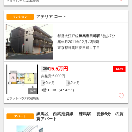
ピタットハウス武蔵境店
アテリア コート
マンション
都営大江戸線
練馬春日町駅
/ 徒歩7分
築年月2011年12月 / 3階建
東京都練馬区春日町１丁目
15.5万円
306
NEW
5,000円
0ヶ月
2ヶ月
敷
礼
2
3階
1LDK（47.4ｍ
）
ピタットハウス武蔵境店
練馬区 西武池袋線
練馬駅
徒歩5分
の賃
アパート
貸アパート