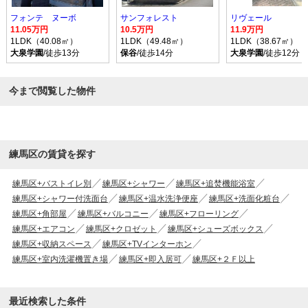
フォンテ ヌーボ
サンフォレスト
リヴェール
11.05万円
10.5万円
11.9万円
1LDK（40.08㎡）
1LDK（49.48㎡）
1LDK（38.67㎡）
大泉学園
/徒歩13分
保谷
/徒歩14分
大泉学園
/徒歩12分
今まで閲覧した物件
練馬区の賃貸を探す
練馬区+バストイレ別
練馬区+シャワー
練馬区+追焚機能浴室
練馬区+シャワー付洗面台
練馬区+温水洗浄便座
練馬区+洗面化粧台
練馬区+角部屋
練馬区+バルコニー
練馬区+フローリング
練馬区+エアコン
練馬区+クロゼット
練馬区+シューズボックス
練馬区+収納スペース
練馬区+TVインターホン
練馬区+室内洗濯機置き場
練馬区+即入居可
練馬区+２Ｆ以上
最近検索した条件