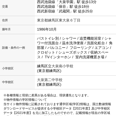
西武池袋線「大泉学園」駅 徒歩13分
西武池袋線「保谷」駅 徒歩18分
交通
西武新宿線「武蔵関」駅 徒歩25分
東京都練馬区東大泉６丁目
住所
1986年10月
築年月
バストイレ別 / シャワー / 追焚機能浴室 / シャ
ワー付洗面台 / 温水洗浄便座 / 洗面化粧台 / 角
部屋 / バルコニー / フローリング / エアコン /
設備・条件の一例
クロゼット / シューズボックス / 収納スペー
ス / TVインターホン / 室内洗濯機置き場 /
練馬区立
大泉南小学校
小学校区
(東京都練馬区)
大泉第二中学校
中学校区
(東京都練馬区)
※各種情報と現状に差異がある場合は、現状優先となります。
※物件情報の学区情報について
当サイト物件情報に記載されております通学区域(学区)情報は、国土数値情報
ダウンロードサービスが提供する小学校区データ【2021年度】及び中学校区
データ【2021年度】を元に加工したものですので、記載情報が現在の学区域