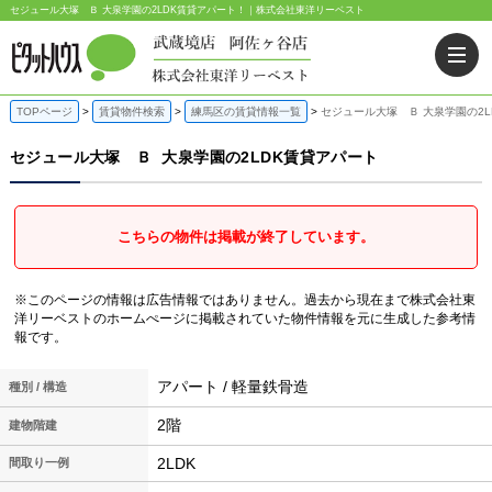
セジュール大塚 Ｂ 大泉学園の2LDK賃貸アパート！｜株式会社東洋リーベスト
TOPページ
賃貸物件検索
練馬区の賃貸情報一覧
セジュール大塚 Ｂ 大泉学園の2L
セジュール大塚 Ｂ
大泉学園の2LDK賃貸アパート
こちらの物件は掲載が終了しています。
※このページの情報は広告情報ではありません。過去から現在まで株式会社東
洋リーベストのホームぺージに掲載されていた物件情報を元に生成した参考情
報です。
アパート / 軽量鉄骨造
種別 / 構造
2階
建物階建
2LDK
間取り一例