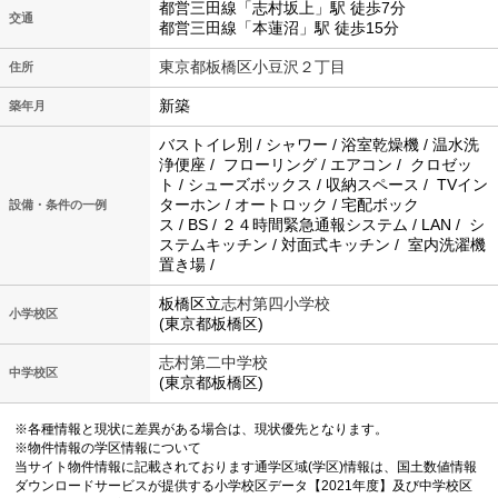
都営三田線「志村坂上」駅 徒歩7分
交通
都営三田線「本蓮沼」駅 徒歩15分
東京都板橋区小豆沢２丁目
住所
新築
築年月
バストイレ別 / シャワー / 浴室乾燥機 / 温水洗
浄便座 / フローリング / エアコン / クロゼッ
ト / シューズボックス / 収納スペース / TVイン
ターホン / オートロック / 宅配ボック
設備・条件の一例
ス / BS / ２４時間緊急通報システム / LAN / シ
ステムキッチン / 対面式キッチン / 室内洗濯機
置き場 /
板橋区立
志村第四小学校
小学校区
(東京都板橋区)
志村第二中学校
中学校区
(東京都板橋区)
※各種情報と現状に差異がある場合は、現状優先となります。
※物件情報の学区情報について
当サイト物件情報に記載されております通学区域(学区)情報は、国土数値情報
ダウンロードサービスが提供する小学校区データ【2021年度】及び中学校区