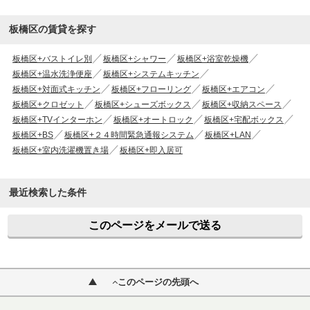
板橋区の賃貸を探す
板橋区+バストイレ別
板橋区+シャワー
板橋区+浴室乾燥機
板橋区+温水洗浄便座
板橋区+システムキッチン
板橋区+対面式キッチン
板橋区+フローリング
板橋区+エアコン
板橋区+クロゼット
板橋区+シューズボックス
板橋区+収納スペース
板橋区+TVインターホン
板橋区+オートロック
板橋区+宅配ボックス
板橋区+BS
板橋区+２４時間緊急通報システム
板橋区+LAN
板橋区+室内洗濯機置き場
板橋区+即入居可
最近検索した条件
このページをメールで送る
このページの先頭へ