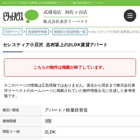
セレスティア小豆沢 志村坂上の2LDK賃貸アパート！｜株式会社東洋リーベスト
TOPページ
賃貸物件検索
板橋区の賃貸情報一覧
セレスティア小豆沢 志村坂上の2L
セレスティア小豆沢
志村坂上の2LDK賃貸アパート
こちらの物件は掲載が終了しています。
※このページの情報は広告情報ではありません。過去から現在まで株式会社東
洋リーベストのホームぺージに掲載されていた物件情報を元に生成した参考情
報です。
アパート / 軽量鉄骨造
種別 / 構造
3階
建物階建
2LDK
間取り一例