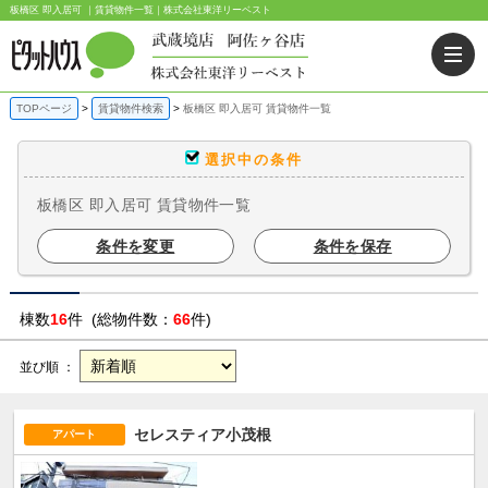
板橋区 即入居可 ｜賃貸物件一覧｜株式会社東洋リーベスト
TOPページ
賃貸物件検索
板橋区 即入居可 賃貸物件一覧
選択中の条件
板橋区 即入居可 賃貸物件一覧
条件を変更
条件を保存
棟数
16
件 (総物件数：
66
件)
並び順 ：
セレスティア小茂根
アパート