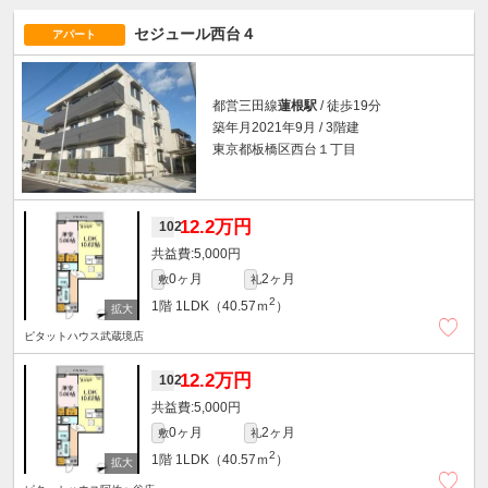
セジュール西台４
アパート
都営三田線
蓮根駅
/ 徒歩19分
築年月2021年9月 / 3階建
東京都板橋区西台１丁目
12.2万円
102
5,000円
0ヶ月
2ヶ月
敷
礼
2
1階
1LDK（40.57ｍ
）
ピタットハウス武蔵境店
12.2万円
102
5,000円
0ヶ月
2ヶ月
敷
礼
2
1階
1LDK（40.57ｍ
）