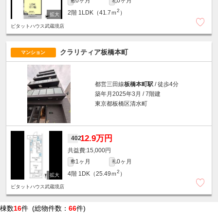
0ヶ月
0ヶ月
敷
礼
2
2階
1LDK（41.7ｍ
）
ピタットハウス武蔵境店
クラリティア板橋本町
マンション
都営三田線
板橋本町駅
/ 徒歩4分
築年月2025年3月 / 7階建
東京都板橋区清水町
12.9万円
402
15,000円
1ヶ月
0ヶ月
敷
礼
2
4階
1DK（25.49ｍ
）
ピタットハウス武蔵境店
棟数
16
件 (総物件数：
66
件)