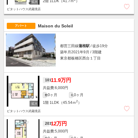
2階
1LDK（41.7ｍ
）
ピタットハウス武蔵境店
Maison du Soleil
アパート
都営三田線
蓮根駅
/ 徒歩19分
築年月2021年9月 / 3階建
東京都板橋区西台１丁目
11.9万円
101
6,000円
0ヶ月
0ヶ月
敷
礼
2
1階
1LDK（45.54ｍ
）
ピタットハウス武蔵境店
12万円
203
5,000円