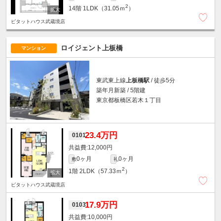
2
14階
1LDK（31.05ｍ
）
ピタットハウス武蔵境店
ロイジェント上板橋
マンション
東武東上線
上板橋駅
/ 徒歩5分
築年月新築 / 5階建
東京都板橋区若木１丁目
23.4万円
0101
12,000円
0ヶ月
0ヶ月
敷
礼
2
1階
2LDK（57.33ｍ
）
ピタットハウス武蔵境店
17.9万円
0103
10,000円