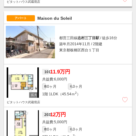
ピタットハウス武蔵境店
Maison du Soleil
アパート
都営三田線
志村三丁目駅
/ 徒歩16分
築年月2014年11月 / 2階建
東京都板橋区西台１丁目
11.9万円
101
6,000円
0ヶ月
0ヶ月
敷
礼
2
1階
1LDK（45.54ｍ
）
ピタットハウス武蔵境店
12万円
203
5,000円
0ヶ月
0ヶ月
敷
礼
2