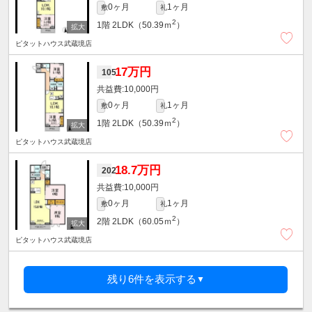
0ヶ月
1ヶ月
敷
礼
2
1階
2LDK（50.39ｍ
）
ピタットハウス武蔵境店
17万円
105
10,000円
0ヶ月
1ヶ月
敷
礼
2
1階
2LDK（50.39ｍ
）
ピタットハウス武蔵境店
18.7万円
202
10,000円
0ヶ月
1ヶ月
敷
礼
2
2階
2LDK（60.05ｍ
）
ピタットハウス武蔵境店
残り6件を表示する
▼