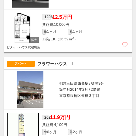
12.5万円
1206
10,000円
1ヶ月
1ヶ月
敷
礼
2
12階
1K（26.59ｍ
）
ピタットハウス武蔵境店
フラワーハウス Ⅱ
アパート
都営三田線
西台駅
/ 徒歩3分
築年月2014年2月 / 2階建
東京都板橋区蓮根３丁目
11.9万円
202
4,100円
0ヶ月
2ヶ月
敷
礼