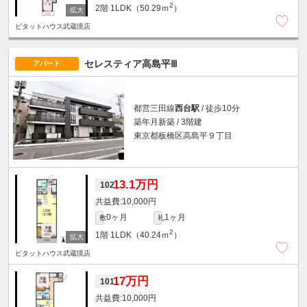
2
2階
1LDK（50.29ｍ
）
ピタットハウス武蔵境店
セレスティア高島平Ⅲ
アパート
都営三田線
西台駅
/ 徒歩10分
築年月新築 / 3階建
東京都板橋区高島平９丁目
13.1万円
102
10,000円
0ヶ月
1ヶ月
敷
礼
2
1階
1LDK（40.24ｍ
）
ピタットハウス武蔵境店
17万円
101
10,000円