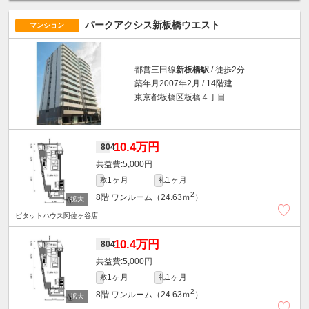
パークアクシス新板橋ウエスト
マンション
都営三田線
新板橋駅
/ 徒歩2分
築年月2007年2月 / 14階建
東京都板橋区板橋４丁目
10.4万円
804
5,000円
1ヶ月
1ヶ月
敷
礼
2
8階
ワンルーム（24.63ｍ
）
ピタットハウス阿佐ヶ谷店
10.4万円
804
5,000円
1ヶ月
1ヶ月
敷
礼
2
8階
ワンルーム（24.63ｍ
）