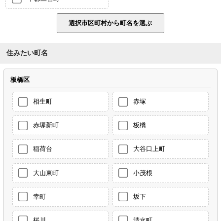
住みたい町名
板橋区
相生町
赤塚
赤塚新町
板橋
稲荷台
大谷口上町
大山東町
小茂根
幸町
坂下
桜川
清水町