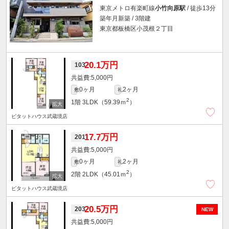
東京メトロ有楽町線
小竹向原駅
/ 徒歩13分
築年月新築 / 3階建
東京都板橋区小茂根２丁目
20.1万円
103
5,000円
0ヶ月
2ヶ月
敷
礼
2
1階
3LDK（59.39ｍ
）
ピタットハウス武蔵境店
17.7万円
201
5,000円
0ヶ月
2ヶ月
敷
礼
2
2階
2LDK（45.01ｍ
）
ピタットハウス武蔵境店
20.5万円
203
NEW
5,000円