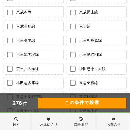
京成本線
京成押上線
京成金町線
京王線
京王高尾線
京王相模原線
京王競馬場線
京王動物園線
京王井の頭線
小田急小田原線
小田急多摩線
東急東横線
東急田園都市線
東急目黒線
276
件
東急大井町線
東急池上線
検索
お気に入り
閲覧履歴
お問合せ
東急世田谷線
京急本線