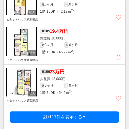
0ヶ月
0ヶ月
敷
礼
2
1階
1LDK（42.18ｍ
）
ピタットハウス武蔵境店
19.4万円
0105
10,000円
0ヶ月
0ヶ月
敷
礼
2
1階
1LDK（45.72ｍ
）
ピタットハウス武蔵境店
23万円
0106
12,000円
0ヶ月
0ヶ月
敷
礼
2
1階
2LDK（54.9ｍ
）
ピタットハウス武蔵境店
残り17件を表示する
▼