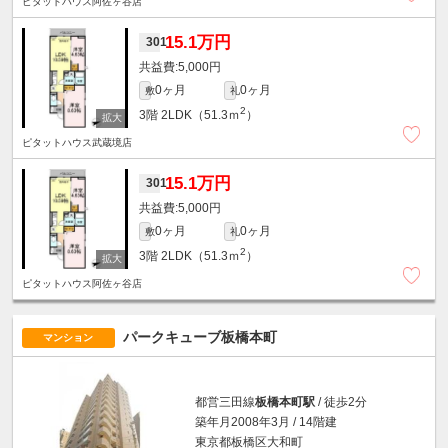
ピタットハウス阿佐ヶ谷店
15.1万円
301
5,000円
0ヶ月
0ヶ月
敷
礼
2
3階
2LDK（51.3ｍ
）
ピタットハウス武蔵境店
15.1万円
301
5,000円
0ヶ月
0ヶ月
敷
礼
2
3階
2LDK（51.3ｍ
）
ピタットハウス阿佐ヶ谷店
パークキューブ板橋本町
マンション
都営三田線
板橋本町駅
/ 徒歩2分
築年月2008年3月 / 14階建
東京都板橋区大和町