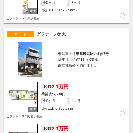
0ヶ月
2ヶ月
敷
礼
2
2階
3LDK（62.75ｍ
）
ピタットハウス武蔵境店
グラナーデ徳丸
アパート
東武東上線
東武練馬駅
/ 徒歩7分
築年月2025年1月 / 3階建
東京都板橋区徳丸３丁目
12.1万円
101
5,500円
0ヶ月
1ヶ月
敷
礼
2
1階
1LDK（35.19ｍ
）
ピタットハウス阿佐ヶ谷店
12.1万円
101