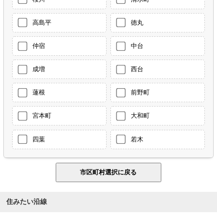
高島平
徳丸
仲宿
中台
成増
西台
蓮根
前野町
宮本町
大和町
四葉
若木
住みたい沿線