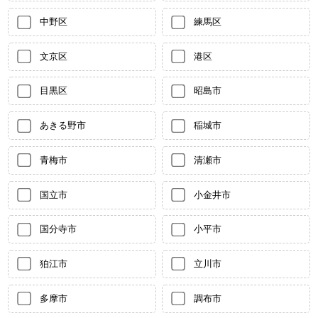
中野区
練馬区
文京区
港区
目黒区
昭島市
あきる野市
稲城市
青梅市
清瀬市
国立市
小金井市
国分寺市
小平市
狛江市
立川市
多摩市
調布市