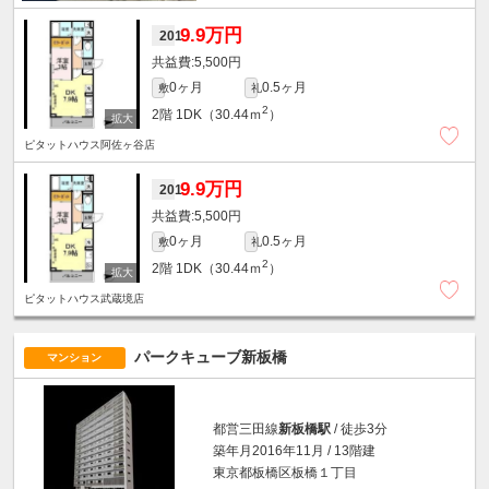
9.9万円
201
5,500円
0ヶ月
0.5ヶ月
敷
礼
2
2階
1DK（30.44ｍ
）
ピタットハウス阿佐ヶ谷店
9.9万円
201
5,500円
0ヶ月
0.5ヶ月
敷
礼
2
2階
1DK（30.44ｍ
）
ピタットハウス武蔵境店
パークキューブ新板橋
マンション
都営三田線
新板橋駅
/ 徒歩3分
築年月2016年11月 / 13階建
東京都板橋区板橋１丁目