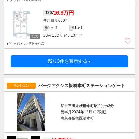
16.8万円
1307
8,000円
1ヶ月
1ヶ月
敷
礼
2
13階
1LDK（40.13ｍ
）
ピタットハウス阿佐ヶ谷店
残り3件を表示する
▼
パークアクシス板橋本町ステーションゲート
マンション
都営三田線
板橋本町駅
/ 徒歩3分
築年月2024年12月 / 12階建
東京都板橋区清水町