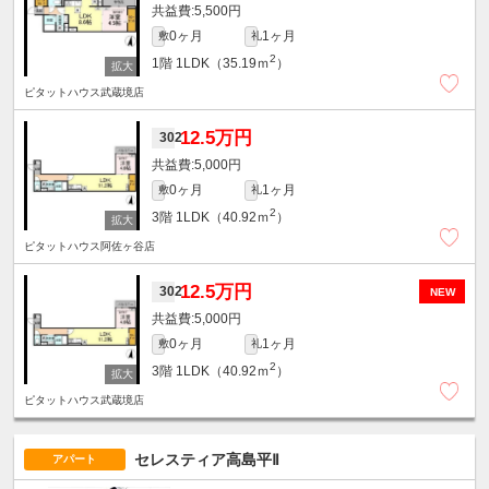
5,500円
0ヶ月
1ヶ月
敷
礼
2
1階
1LDK（35.19ｍ
）
ピタットハウス武蔵境店
12.5万円
302
5,000円
0ヶ月
1ヶ月
敷
礼
2
3階
1LDK（40.92ｍ
）
ピタットハウス阿佐ヶ谷店
12.5万円
302
NEW
5,000円
0ヶ月
1ヶ月
敷
礼
2
3階
1LDK（40.92ｍ
）
ピタットハウス武蔵境店
セレスティア高島平Ⅱ
アパート