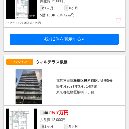
15,000円
1ヶ月
0ヶ月
敷
礼
2
5階
1LDK（34.42ｍ
）
ピタットハウス阿佐ヶ谷店
残り2件を表示する
▼
ウィルテラス板橋
マンション
都営三田線
板橋区役所前駅
/ 徒歩5分
築年月2021年3月 / 14階建
東京都板橋区板橋３丁目
15.7万円
1401
12,000円
1ヶ月
0ヶ月
敷
礼