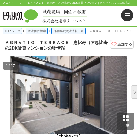
ＡＧＲＡＴＩＯ ＴＥＲＲＡＣＥ 恵比寿（ア 恵比寿の2DK賃貸マンション｜ピタットハウス武蔵境店
TOPページ
賃貸物件検索
目黒区の賃貸情報一覧
ＡＧＲＡＴＩＯ ＴＥＲＲＡＣＥ 
ＡＧＲＡＴＩＯ ＴＥＲＲＡＣＥ 恵比寿（ア
恵比寿
の2DK賃貸マンションの物情報
1 / 17
一覧
【建物外観】