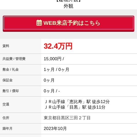
外観
WEB来店予約はこちら
32.4万円
賃料
15,000円 /
共益費 / 管理費
1ヶ月 / 0ヶ月
敷金 / 礼金
0ヶ月
保証金
0ヶ月 / -
敷引 / 償却
ＪＲ山手線「恵比寿」駅 徒歩12分
交通
ＪＲ山手線「目黒」駅 徒歩11分
東京都目黒区三田２丁目
住所
2023年10月
築年月