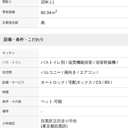
2DK (-)
間取り
2
60.34ｍ
専有面積
南
主要採光面
設備・条件・こだわり
キッチン
バストイレ別 / 追焚機能浴室 / 浴室乾燥機 /
バス・トイレ
バルコニー / 南向き / エアコン /
住空間
オートロック / 宅配ボックス / CS / BS /
設備・サービス
特徴
ペット:可能
条件・その他
-
備考
目黒区立
田道小学校
小学校区
(東京都目黒区)