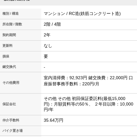
マンション / RC造(鉄筋コンクリート造)
種別 / 構造
2階 / 4階
所在階 / 階数
2年
契約期間
なし
更新料
要
損保
-
鍵交換代
室内清掃費：92,923円 鍵交換費：22,000円 口
その他費用
座振替事務手数料：220円/月
その他 その他 初回保証委託料(最低15,000
円)：月額賃料等の50％、 ２年目以降：10,000
保証会社
円/年
35.64万円
仲介手数料
バイク置き場