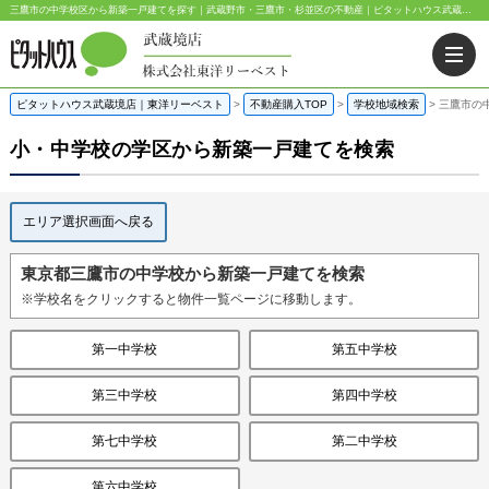
三鷹市の中学校区から新築一戸建てを探す｜武蔵野市・三鷹市・杉並区の不動産｜ピタットハウス武蔵境店・阿佐ヶ谷店
ピタットハウス武蔵境店｜東洋リーベスト
>
不動産購入TOP
>
学校地域検索
>
三鷹市の
小・中学校の学区から新築一戸建てを検索
エリア選択画面へ戻る
東京都三鷹市の中学校から新築一戸建てを検索
※学校名をクリックすると物件一覧ページに移動します。
第一中学校
第五中学校
第三中学校
第四中学校
第七中学校
第二中学校
第六中学校