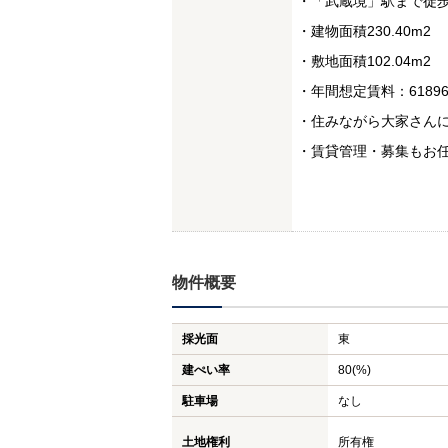
・「武蔵境」駅まで徒歩
・建物面積230.40m2
・敷地面積102.04m2
・年間想定賃料：6189
・住みながら大家さん
・賃貸管理・募集もお
物件概要
採光面
東
建ぺい率
80(%)
駐車場
なし
土地権利
所有権