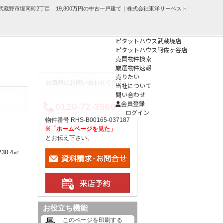
蔵野市境南町2丁目｜19,800万円の中古一戸建て｜株式会社東洋リーベスト
ピタットハウス武蔵境店
ピタットハウス阿佐ヶ谷店
売買物件検索
厳選物件速報
売りたい
お気軽にお問い合わせください
当社について
問い合わせ
個人情報保護方
会員登録
0120-72-3966
針
ログイン
物件番号 RHS-B00165-037187
※「ホームページを見た」
とお伝え下さい。
230.4㎡
お役立ち機能
このページを印刷する