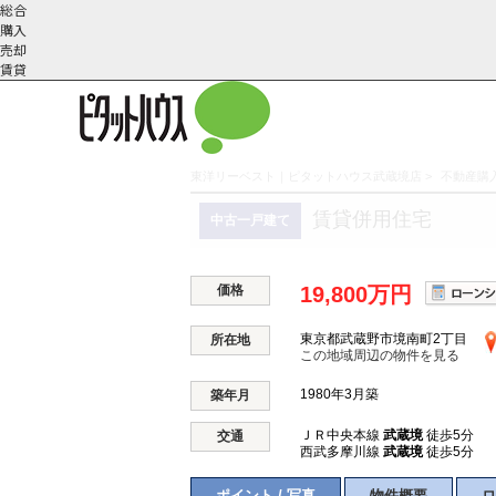
総合
購入
売却
賃貸
東洋リーベスト｜ピタットハウス武蔵境店
>
不動産購入
こだわりの条件で検索
会社概
スタッフ紹
町名から探す
賃貸併用住宅
中古一戸建て
要
介
価格
19,800万円
東京都武蔵野市境南町2丁目
所在地
この地域周辺の物件を見る
1980年3月築
築年月
ＪＲ中央本線
武蔵境
徒歩5分
交通
西武多摩川線
武蔵境
徒歩5分
ポイント / 写真
物件概要
ロ