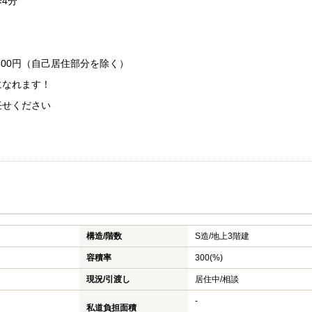
4分
600円（自己居住部分を除く）
になれます！
任せください
構造/階数
S造/
地上3階建
容積率
300(%)
現況/引渡し
居住中/相談
-
私道負担面積