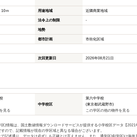
 10ｍ
用途地域
近隣商業地域
法令上の制限
-
地勢
都市計画
市街化区域
次回更新日
2026年08月21日
校
第六中学校
中学校区
(東京都武蔵野市)
を見る
この学区の他の物件を見る
区)情報は、国土数値情報ダウンロードサービスが提供する小学校区データ【2021
のですので、記載情報が現在の学区域と異なる場合がございます。
上で記述通り、データは必ずしも正確とは言えません。また、通学区域(学区)は毎年