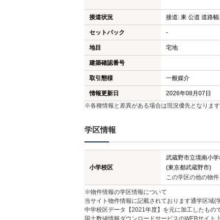
接道状況
接道: 東 公道 道路幅:
セットバック
-
地目
宅地
建築確認番号
取引態様
一般媒介
情報更新日
2026年08月07日
※各種情報と差異がある場合は現況優先となります
学区情報
武蔵野市立境南小学
小学校区
(東京都武蔵野市)
この学区の他の物件
※物件情報の学区情報について
当サイト物件情報に記載されております通学区域(学
中学校区データ【2021年度】を元に加工したも
国土数値情報ダウンロードサービスのWEBサイト