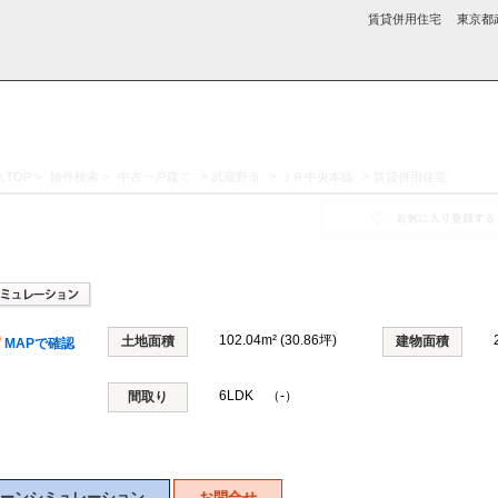
賃貸併用住宅 東京都武
>
>
>
TOP
>
物件検索
>
中古一戸建て
武蔵野市
ＪＲ中央本線
賃貸併用住宅
採用情
学区から探す
お知らせ・ブロ
お気に入り物件
お問い合わ
閲覧履歴
報
グ
せ
102.04m² (30.86坪)
土地面積
建物面積
MAPで確認
6LDK （-）
間取り
ーンシミュレーション
お問合せ