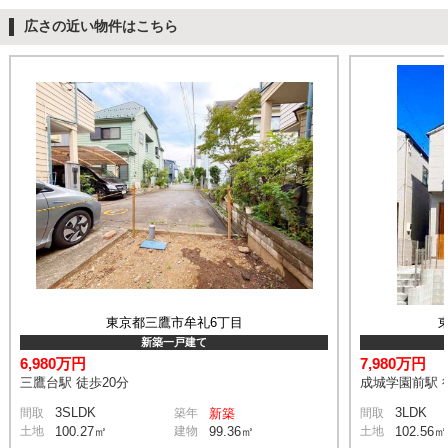
広さの近い物件はこちら
東京都三鷹市牟礼6丁目
新築一戸建て
6,980万円
7,980万円
三鷹台駅 徒歩20分
成城学園前駅 
3SLDK
3LDK
間取
築年
新築
間取
土地
100.27㎡
建物
99.36㎡
土地
102.56㎡