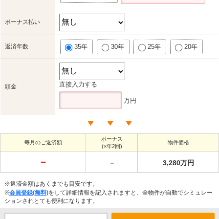
ボーナス払い
返済年数
35年
30年
25年
20年
直接入力する
頭金
万円
ボーナス
毎月のご返済額
物件価格
(×年2回)
－
－
3,280万円
※返済金額はあくまでも目安です。
※
会員登録(無料)
をして詳細情報を記入されますと、全物件が自動でシミュレー
ションされとても便利になります。