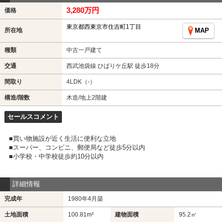
3,280万円
価格
東京都西東京市住吉町1丁目
所在地
MAP
種類
中古一戸建て
交通
西武池袋線 ひばりケ丘駅 徒歩18分
間取り
4LDK（-）
構造/階数
木造/地上2階建
セールスコメント
■買い物施設が近く生活に便利な立地
■スーパー、コンビニ、郵便局など徒歩5分以内
■小学校・中学校徒歩約10分以内
詳細情報
完成年
1980年4月築
土地面積
100.81m²
建物面積
95.2㎡