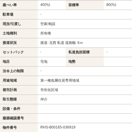
40(%)
80(%)
建ぺい率
容積率
-
駐車場
現況/引渡し
空家/相談
土地権利
所有権
接道状況
接道: 北西 私道 道路幅: 6ｍ
-
-
セットバック
私道負担面積
地目
宅地
地勢
-
法令上の制限
用途地域
第一種低層住居専用地域
都市計画
市街化区域
取引態様
仲介
設備・条件
建築確認番号
RHS-B00165-036919
物件番号