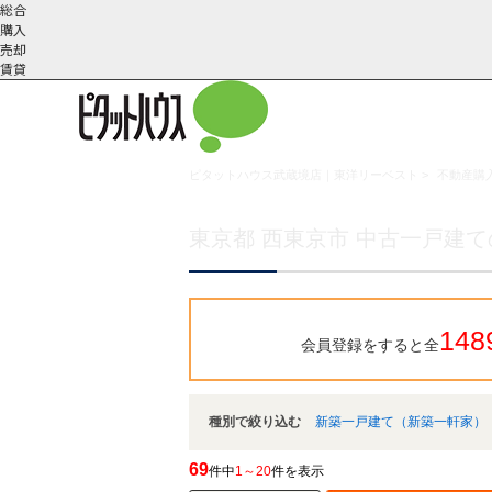
総合
購入
売却
賃貸
ピタットハウス武蔵境店｜東洋リーベスト
>
不動産購入
こだわりの条件で検索
会社概
スタッフ紹
町名から探す
要
介
東京都 西東京市 中古一戸建
148
会員登録をすると全
種別で絞り込む
新築一戸建て（新築一軒家）
69
件中
1～20
件を表示