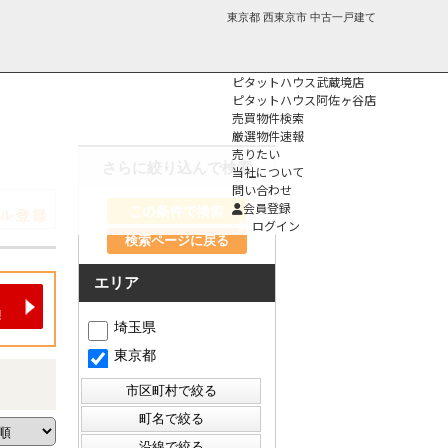
東京都 西東京市 中古一戸建て
ピタットハウス武蔵境店
ピタットハウス阿佐ヶ谷店
売買物件検索
厳選物件速報
売りたい
さらに絞り込んで検索
当社について
問い合わせ
個人情報保護方
会員登録
針
ログイン
検索ページに戻る
エリア
埼玉県
東京都