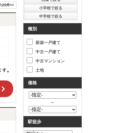
の20件>>
種別
新築一戸建て
中古一戸建て
中古マンション
土地
価格
～
駅徒歩