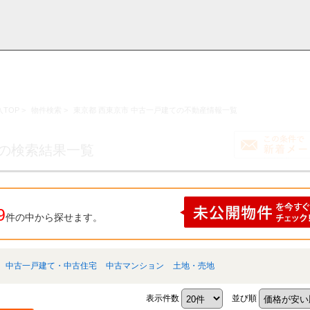
TOP
>
物件検索
>
東京都 西東京市 中古一戸建ての不動産情報一覧
採用情
学区から探す
お知らせ・ブロ
お気に入り物件
お問い合わ
閲覧履歴
報
グ
せ
ての検索結果一覧
9
件の中から探せます。
中古一戸建て・中古住宅
中古マンション
土地・売地
表示件数
並び順