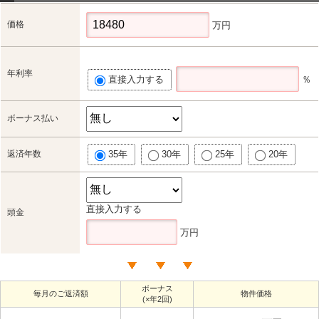
価格
万円
年利率
直接入力する
％
ボーナス払い
返済年数
35年
30年
25年
20年
直接入力する
頭金
万円
ボーナス
毎月のご返済額
物件価格
(×年2回)