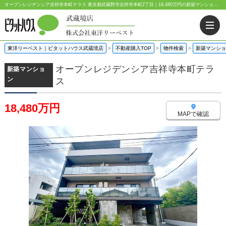
オープンレジデンシア吉祥寺本町テラス 東京都武蔵野市吉祥寺本町2丁目｜18,480万円の新築マンション｜分譲マンション情報｜株式会社東洋リーベスト
東洋リーベスト｜ピタットハウス武蔵境店
>
不動産購入TOP
>
物件検索
>
新築マンショ
オープンレジデンシア吉祥寺本町テラ
新築マンショ
ン
ス
18,480万円
MAPで確認