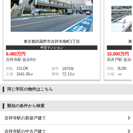
東京都武蔵野市吉祥寺南町1丁目
東
中古マンション
9,480万円
10,000万円
吉祥寺駅 徒歩8分
高井戸駅 徒歩
1SLDK
3LDK
間取
築年
1975年
間取
土地
1641.06㎡
建物
72.13㎡
土地
-㎡
同じ学区の物件はこちら
類似の条件から検索
吉祥寺駅の新築戸建て
吉祥寺駅の中古戸建て