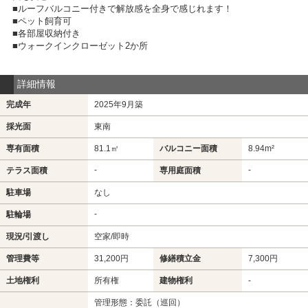
■ルーフバルコニー付きで解放感を全身で感じれます！
■ペット飼育可
■各部屋収納付き
■ウォークインクローゼット2か所
詳細情報
完成年
2025年9月築
採光面
東南
専有面積
81.1㎡
バルコニー面積
8.94m²
-
-
テラス面積
専用庭面積
駐車場
なし
-
駐輪場
現況/引渡し
空家/即時
管理費等
31,200円
修繕積立金
7,300円
土地権利
所有権
建物権利
-
管理形態：委託（巡回）