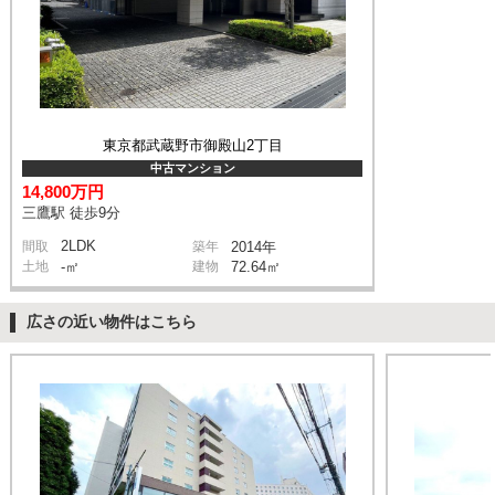
東京都武蔵野市御殿山2丁目
中古マンション
14,800万円
三鷹駅 徒歩9分
2LDK
間取
築年
2014年
土地
-㎡
建物
72.64㎡
広さの近い物件はこちら