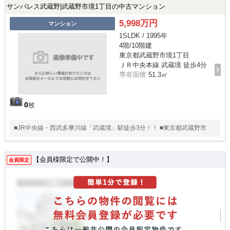
サンパレス武蔵野|武蔵野市境1丁目の中古マンション
5,998万円
マンション
1SLDK / 1995年
4階/10階建
東京都武蔵野市境1丁目
ＪＲ中央本線 武蔵境 徒歩4分
専有面積
51.3㎡
0
枚
■JR中央線・西武多摩川線「武蔵境」駅徒歩3分！！ ■東京都武蔵野市
【会員様限定で公開中！】
会員限定