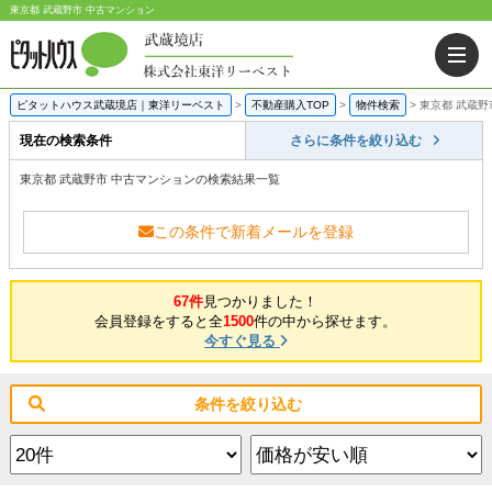
東京都 武蔵野市 中古マンション
ピタットハウス武蔵境店｜東洋リーベスト
>
不動産購入TOP
>
物件検索
>
東京都 武蔵野
現在の検索条件
さらに条件を絞り込む
東京都 武蔵野市 中古マンションの検索結果一覧
この条件で新着メールを登録
67件
見つかりました！
会員登録をすると全
1500
件の中から探せます。
今すぐ見る
条件を絞り込む