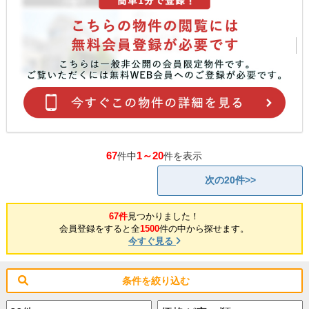
67
1～20
件中
件を表示
次の20件>>
67件
見つかりました！
会員登録をすると全
1500
件の中から探せます。
今すぐ見る
条件を絞り込む