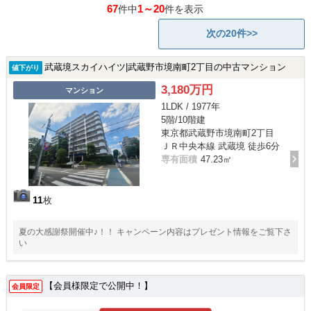
67
1～20
件中
件を表示
次の20件>>
武蔵境スカイハイツ|武蔵野市境南町2丁目の中古マンション
値下がり
3,180万円
マンション
1LDK / 1977年
5階/10階建
東京都武蔵野市境南町2丁目
ＪＲ中央本線 武蔵境 徒歩6分
専有面積
47.23㎡
11
枚
夏の大感謝祭開催中♪！！ キャンペーン内容はプレゼント情報をご覧下さ
い
【会員様限定で公開中！】
会員限定