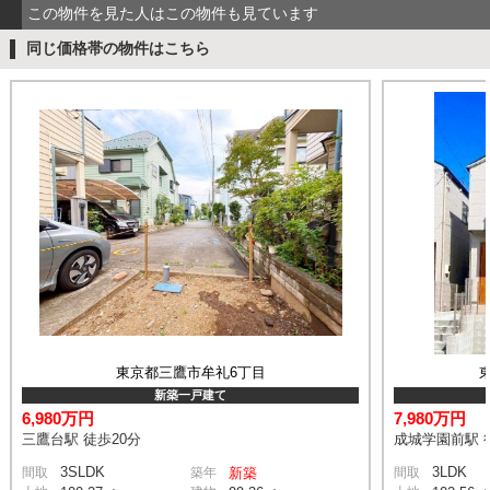
この物件を見た人はこの物件も見ています
同じ価格帯の物件はこちら
東京都三鷹市牟礼6丁目
新築一戸建て
6,980万円
7,980万円
三鷹台駅 徒歩20分
成城学園前駅 
3SLDK
3LDK
間取
築年
新築
間取