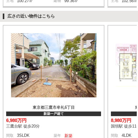
土地
100.27㎡
建物
99.36㎡
土地
102.56㎡
広さの近い物件はこちら
東京都三鷹市牟礼6丁目
新築一戸建て
6,980万円
8,980万円
三鷹台駅 徒歩20分
国領駅 徒歩11
3SLDK
4LDK
間取
築年
新築
間取