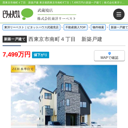
西東京市南町４丁目 新築戸建 東京都西東京市南町4丁目｜7,499万円の新築一戸建て｜株式会社東洋リーベスト
東洋リーベスト｜ピタットハウス武蔵境店
>
不動産購入TOP
>
物件検索
>
新築一戸建て
西東京市南町４丁目 新築戸建
新築一戸建て
7,499万円
値下がり
MAPで確認