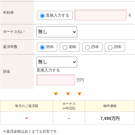
年利率
直接入力する
％
ボーナス払い
返済年数
35年
30年
25年
20年
直接入力する
頭金
万円
ボーナス
毎月のご返済額
物件価格
(×年2回)
－
－
7,499万円
※返済金額はあくまでも目安です。