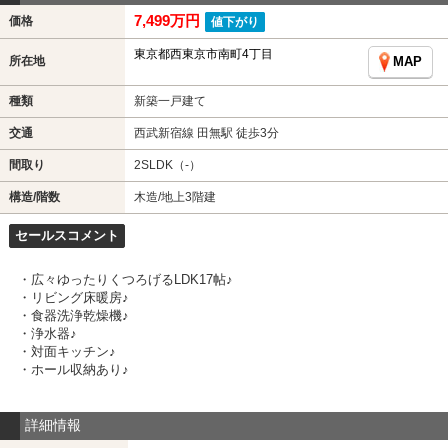
7,499万円
価格
値下がり
東京都西東京市南町4丁目
所在地
MAP
種類
新築一戸建て
交通
西武新宿線 田無駅 徒歩3分
間取り
2SLDK（-）
構造/階数
木造/地上3階建
セールスコメント
・広々ゆったりくつろげるLDK17帖♪
・リビング床暖房♪
・食器洗浄乾燥機♪
・浄水器♪
・対面キッチン♪
・ホール収納あり♪
詳細情報