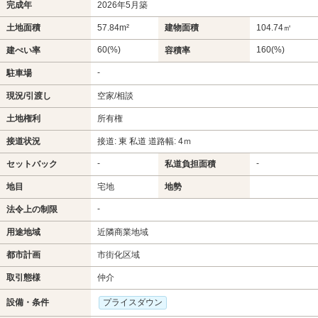
完成年
2026年5月築
土地面積
57.84m²
建物面積
104.74㎡
60(%)
160(%)
建ぺい率
容積率
-
駐車場
現況/引渡し
空家/相談
土地権利
所有権
接道状況
接道: 東 私道 道路幅: 4ｍ
-
-
セットバック
私道負担面積
地目
宅地
地勢
-
法令上の制限
用途地域
近隣商業地域
都市計画
市街化区域
取引態様
仲介
設備・条件
プライスダウン