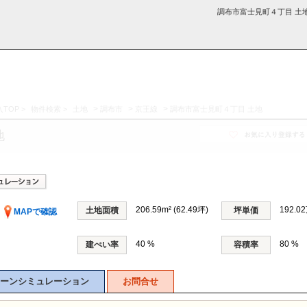
調布市富士見町４丁目 土地
>
>
>
TOP
>
物件検索
>
土地
調布市
京王線
調布市富士見町４丁目 土地
採用情
学区から探す
お知らせ・ブロ
お気に入り物件
お問い合わ
閲覧履歴
地
報
グ
せ
206.59m² (62.49坪)
192.0
土地面積
坪単価
MAPで確認
40 %
80 %
建ぺい率
容積率
ーンシミュレーション
お問合せ