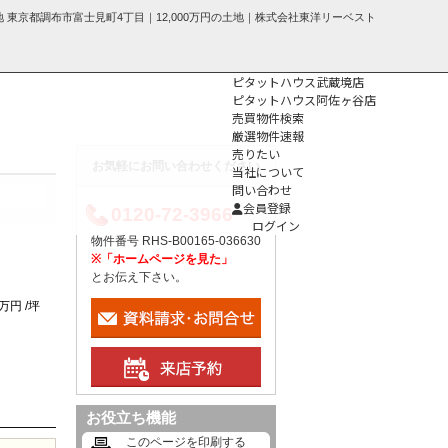
 東京都調布市富士見町4丁目｜12,000万円の土地｜株式会社東洋リーベスト
ピタットハウス武蔵境店
ピタットハウス阿佐ヶ谷店
売買物件検索
厳選物件速報
売りたい
お気軽にお問い合わせください
当社について
問い合わせ
個人情報保護方
会員登録
0120-72-3966
針
ログイン
物件番号 RHS-B00165-036630
※「ホームページを見た」
とお伝え下さい。
2万円 /坪
お役立ち機能
このページを印刷する