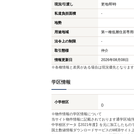
現況/引渡し
更地/即時
私道負担面積
-
地勢
用途地域
第一種低層住居専用
法令上の制限
-
取引態様
仲介
情報更新日
2026年08月08日
※各種情報と差異がある場合は現況優先となります
学区情報
小学校区
()
※物件情報の学区情報について
当サイト物件情報に記載されております通学区域(学
中学校区データ【2021年度】を元に加工したも
国土数値情報ダウンロードサービスのWEBサイト