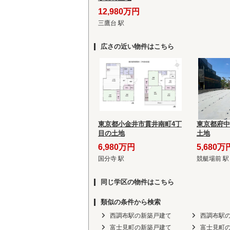
12,980万円
三鷹台 駅
広さの近い物件はこちら
東京都小金井市貫井南町4丁
東京都府中
目の土地
土地
6,980万円
5,680万
国分寺 駅
競艇場前 駅
同じ学区の物件はこちら
類似の条件から検索
西調布駅の新築戸建て
西調布駅
富士見町の新築戸建て
富士見町