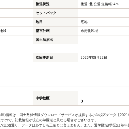
接道状況
接道: 北 公道 道路幅: 4ｍ
セットバック
-
地目
宅地
地域
都市計画
市街化区域
国土法届出
-
次回更新日
2026年08月22日
中学校区
()
区)情報は、国土数値情報ダウンロードサービスが提供する小学校区データ【2021
のですので、記載情報が現在の学区域と異なる場合がございます。
上で記述通り、データは必ずしも正確とは言えません。また、通学区域(学区)は毎年