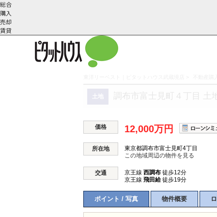
総合
購入
売却
賃貸
東洋リーベスト｜ピタットハウス武蔵境店
>
不動産購入
こだわりの条件で検索
会社概
スタッフ紹
町名から探す
調布市富士見町４丁目 土
土地
要
介
価格
12,000万円
東京都調布市富士見町4丁目
所在地
この地域周辺の物件を見る
京王線
西調布
徒歩12分
交通
京王線
飛田給
徒歩19分
ポイント / 写真
物件概要
ロ