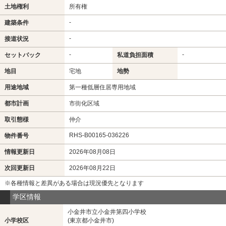
土地権利
所有権
-
建築条件
-
接道状況
-
-
セットバック
私道負担面積
地目
宅地
地勢
用途地域
第一種低層住居専用地域
都市計画
市街化区域
取引態様
仲介
RHS-B00165-036226
物件番号
情報更新日
2026年08月08日
次回更新日
2026年08月22日
※各種情報と差異がある場合は現況優先となります
学区情報
小金井市立小金井第四小学校
小学校区
(東京都小金井市)