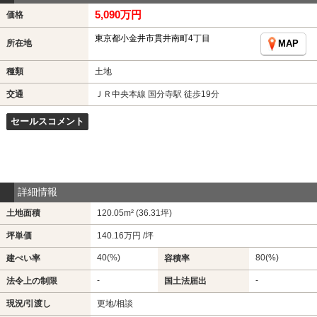
5,090万円
価格
東京都小金井市貫井南町4丁目
所在地
MAP
種類
土地
交通
ＪＲ中央本線 国分寺駅 徒歩19分
セールスコメント
詳細情報
土地面積
120.05m² (36.31坪)
坪単価
140.16万円 /坪
40(%)
80(%)
建ぺい率
容積率
-
-
法令上の制限
国土法届出
現況/引渡し
更地/相談