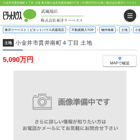
小金井市貫井南町４丁目 土地 東京都小金井市貫井南町4丁目｜5,090万円の土地｜株式会社東洋リーベスト
東洋リーベスト｜ピタットハウス武蔵境店
>
不動産購入TOP
>
物件検索
>
土地
>
小
小金井市貫井南町４丁目 土地
土地
5,090万円
MAPで確認