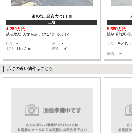
東京都三鷹市大沢1丁目
土地
4,280万円
5,680万円
武蔵境駅 天文台裏 バス17分 停歩4分
競艇場前駅 徒
-
-
間取
築年
間取
それ以上
土地
115.71㎡
建物
-㎡
建物
-㎡
広さの近い物件はこちら