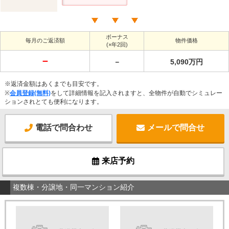
ボーナス
毎月のご返済額
物件価格
(×年2回)
－
－
5,090万円
※返済金額はあくまでも目安です。
※
会員登録(無料)
をして詳細情報を記入されますと、全物件が自動でシミュレー
ションされとても便利になります。
電話で問合わせ
メールで問合せ
来店予約
複数棟・分譲地・同一マンション紹介