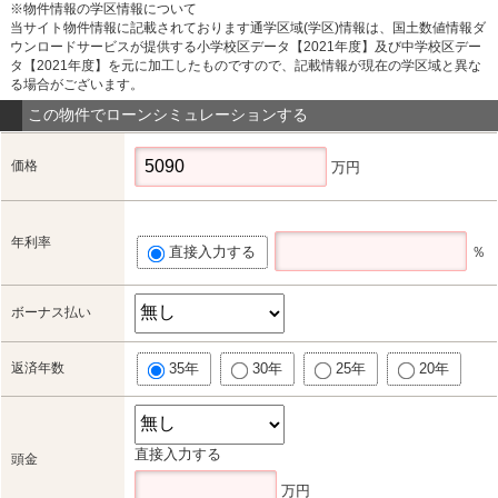
※物件情報の学区情報について
当サイト物件情報に記載されております通学区域(学区)情報は、国土数値情報ダ
ウンロードサービスが提供する小学校区データ【2021年度】及び中学校区デー
タ【2021年度】を元に加工したものですので、記載情報が現在の学区域と異な
る場合がございます。
この物件でローンシミュレーションする
価格
万円
年利率
直接入力する
％
ボーナス払い
返済年数
35年
30年
25年
20年
直接入力する
頭金
万円