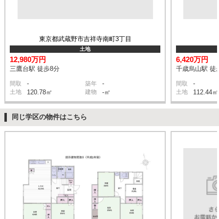
東京都武蔵野市吉祥寺南町3丁目
土地
12,980万円
6,420万円
三鷹台駅 徒歩8分
千歳烏山駅 徒
-
-
-
間取
築年
間取
土地
120.78㎡
建物
-㎡
土地
112.44㎡
同じ学区の物件はこちら