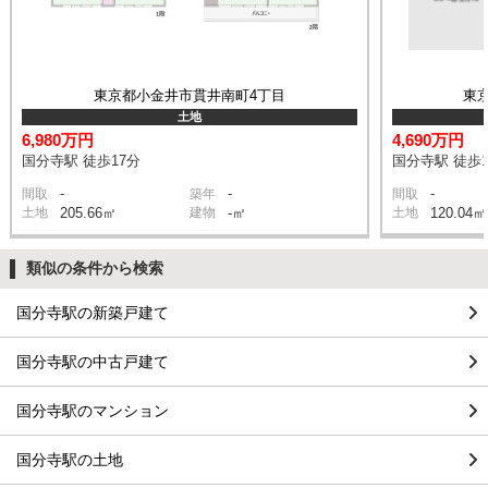
東京都小金井市貫井南町4丁目
東
土地
6,980万円
4,690万円
国分寺駅 徒歩17分
国分寺駅 徒歩1
-
-
-
間取
築年
間取
土地
205.66㎡
建物
-㎡
土地
120.04㎡
類似の条件から検索
国分寺駅の新築戸建て
国分寺駅の中古戸建て
国分寺駅のマンション
国分寺駅の土地