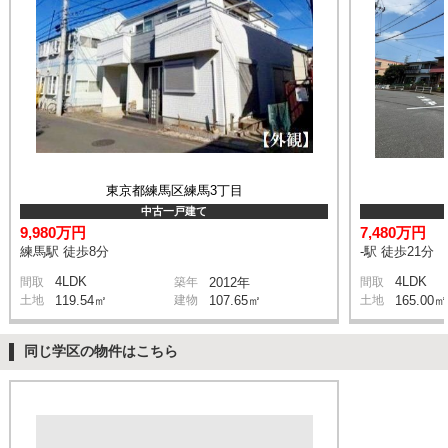
東京都練馬区練馬3丁目
中古一戸建て
9,980万円
7,480万円
練馬駅 徒歩8分
-駅 徒歩21分
4LDK
4LDK
間取
築年
2012年
間取
土地
119.54㎡
建物
107.65㎡
土地
165.00㎡
同じ学区の物件はこちら