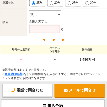
返済年数
35年
30年
25年
20年
直接入力する
頭金
万円
ボーナス
毎月のご返済額
物件価格
(×年2回)
－
－
8,480万円
※返済金額はあくまでも目安です。
※
会員登録(無料)
をして詳細情報を記入されますと、全物件が自動でシミュレー
ションされとても便利になります。
電話で問合わせ
メールで問合せ
来店予約