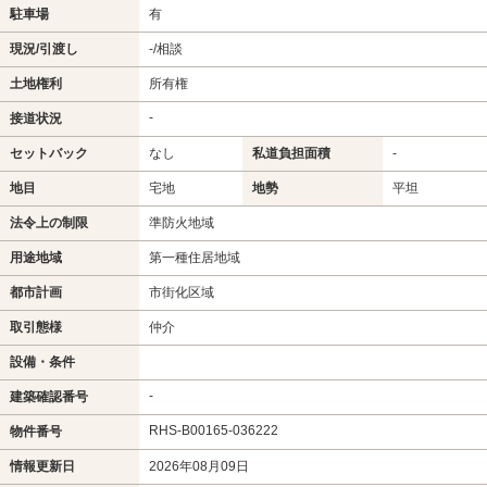
駐車場
有
現況/引渡し
-/相談
土地権利
所有権
-
接道状況
セットバック
なし
私道負担面積
-
地目
宅地
地勢
平坦
法令上の制限
準防火地域
用途地域
第一種住居地域
都市計画
市街化区域
取引態様
仲介
設備・条件
-
建築確認番号
RHS-B00165-036222
物件番号
情報更新日
2026年08月09日