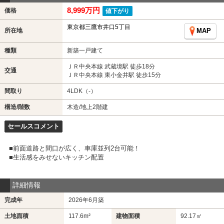
8,999万円
価格
値下がり
東京都三鷹市井口5丁目
所在地
MAP
種類
新築一戸建て
ＪＲ中央本線 武蔵境駅 徒歩18分
交通
ＪＲ中央本線 東小金井駅 徒歩15分
間取り
4LDK（-）
構造/階数
木造/地上2階建
セールスコメント
■前面道路と間口が広く、車庫並列2台可能！
■生活感をみせないキッチン配置
詳細情報
完成年
2026年6月築
土地面積
117.6m²
建物面積
92.17㎡