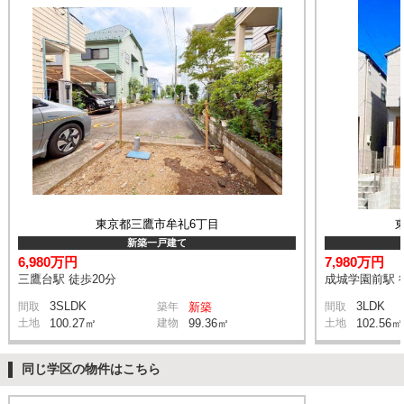
東京都三鷹市牟礼6丁目
新築一戸建て
6,980万円
7,980万円
三鷹台駅 徒歩20分
成城学園前駅 
3SLDK
3LDK
間取
築年
新築
間取
土地
100.27㎡
建物
99.36㎡
土地
102.56㎡
同じ学区の物件はこちら