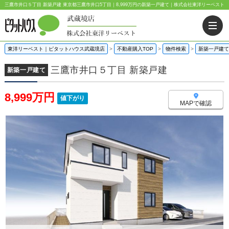
三鷹市井口５丁目 新築戸建 東京都三鷹市井口5丁目｜8,999万円の新築一戸建て｜株式会社東洋リーベスト
東洋リーベスト｜ピタットハウス武蔵境店
>
不動産購入TOP
>
物件検索
>
新築一戸建て
三鷹市井口５丁目 新築戸建
新築一戸建て
8,999万円
値下がり
MAPで確認