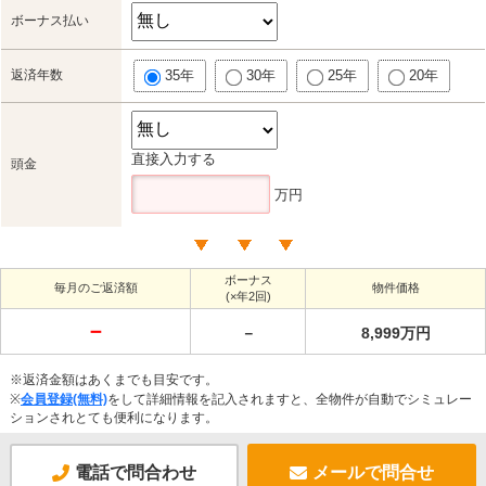
ボーナス払い
返済年数
35年
30年
25年
20年
直接入力する
頭金
万円
ボーナス
毎月のご返済額
物件価格
(×年2回)
－
－
8,999万円
※返済金額はあくまでも目安です。
※
会員登録(無料)
をして詳細情報を記入されますと、全物件が自動でシミュレー
ションされとても便利になります。
電話で問合わせ
メールで問合せ