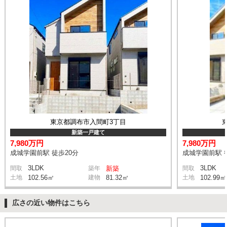
東京都調布市入間町3丁目
新築一戸建て
7,980万円
7,980万円
成城学園前駅 徒歩20分
成城学園前駅 
3LDK
3LDK
間取
築年
新築
間取
土地
102.56㎡
建物
81.32㎡
土地
102.99㎡
広さの近い物件はこちら