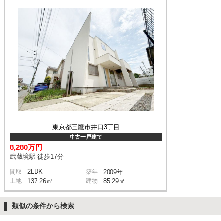
東京都三鷹市井口3丁目
中古一戸建て
8,280万円
武蔵境駅 徒歩17分
2LDK
間取
築年
2009年
土地
137.26㎡
建物
85.29㎡
類似の条件から検索