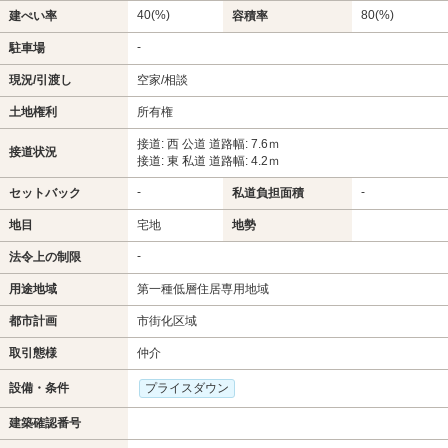
40(%)
80(%)
建ぺい率
容積率
-
駐車場
現況/引渡し
空家/相談
土地権利
所有権
接道: 西 公道 道路幅: 7.6ｍ
接道状況
接道: 東 私道 道路幅: 4.2ｍ
-
-
セットバック
私道負担面積
地目
宅地
地勢
-
法令上の制限
用途地域
第一種低層住居専用地域
都市計画
市街化区域
取引態様
仲介
設備・条件
プライスダウン
建築確認番号