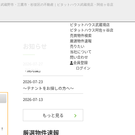
77】｜武蔵野市・三鷹市・杉並区の不動産｜ピタットハウス武蔵境店・阿佐ヶ谷店
ピタットハウス武蔵境店
ピタットハウス阿佐ヶ谷店
売買物件検索
厳選物件速報
お知らせ
売りたい
当社について
問い合わせ
個人情報保護方
会員登録
針
ログイン
もっと見る
厳選物件速報