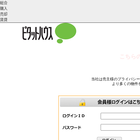
総合
購入
売却
賃貸
こちら
こだわりの条件で検索
会社概
スタッフ紹
町名から探す
要
介
当社は売主様のプライバシ
より多くの物件