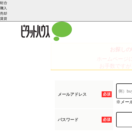
総合
購入
売却
賃貸
お探しの
こだわりの条件で検索
会社概
スタッフ紹
町名から探す
ホームページ
要
介
お手数ですが
メールアドレス
必須
※メー
パスワード
必須