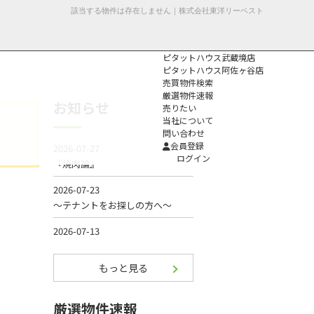
該当する物件は存在しません｜株式会社東洋リーベスト
ピタットハウス武蔵境店
ピタットハウス阿佐ヶ谷店
売買物件検索
厳選物件速報
お知らせ
売りたい
当社について
問い合わせ
個人情報保護方
会員登録
針
ログイン
もっと見る
厳選物件速報