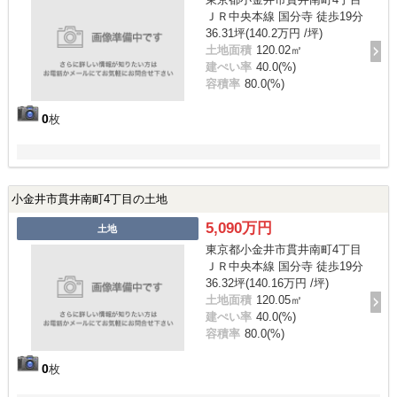
ＪＲ中央本線 国分寺 徒歩19分
36.31坪(140.2万円 /坪)
土地面積
120.02㎡
建ぺい率
40.0(%)
容積率
80.0(%)
0
枚
小金井市貫井南町4丁目の土地
5,090万円
土地
東京都小金井市貫井南町4丁目
ＪＲ中央本線 国分寺 徒歩19分
36.32坪(140.16万円 /坪)
土地面積
120.05㎡
建ぺい率
40.0(%)
容積率
80.0(%)
0
枚