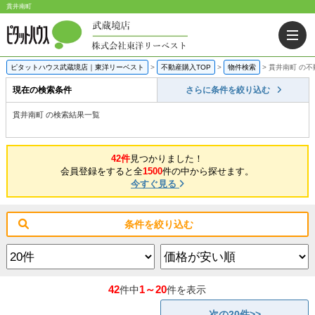
貫井南町
ピタットハウス武蔵境店｜東洋リーベスト
>
不動産購入TOP
>
物件検索
>
貫井南町 の
現在の検索条件
さらに条件を絞り込む
貫井南町 の検索結果一覧
42件
見つかりました！
会員登録をすると全
1500
件の中から探せます。
今すぐ見る
条件を絞り込む
42
1～20
件中
件を表示
次の20件>>