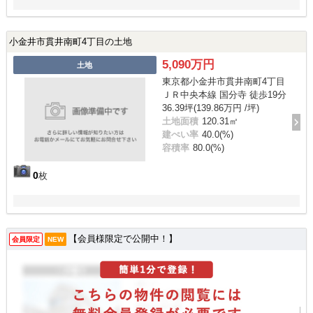
小金井市貫井南町4丁目の土地
5,090万円
土地
東京都小金井市貫井南町4丁目
ＪＲ中央本線 国分寺 徒歩19分
36.39坪(139.86万円 /坪)
土地面積
120.31㎡
建ぺい率
40.0(%)
容積率
80.0(%)
0
枚
【会員様限定で公開中！】
会員限定
NEW