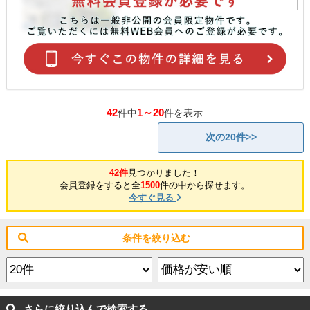
42
1～20
件中
件を表示
次の20件>>
42件
見つかりました！
会員登録をすると全
1500
件の中から探せます。
今すぐ見る
条件を絞り込む
さらに絞り込んで検索する