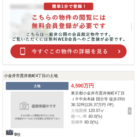
小金井市貫井南町4丁目の土地
4,590万円
土地
東京都小金井市貫井南町4丁目
ＪＲ中央本線 国分寺 徒歩19分
36.32坪(126.37万円 /坪)
土地面積
120.07㎡
建ぺい率
40.0(%)
容積率
80.0(%)
0
枚