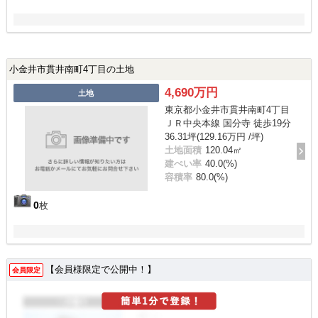
小金井市貫井南町4丁目の土地
4,690万円
土地
東京都小金井市貫井南町4丁目
ＪＲ中央本線 国分寺 徒歩19分
36.31坪(129.16万円 /坪)
土地面積
120.04㎡
建ぺい率
40.0(%)
容積率
80.0(%)
0
枚
【会員様限定で公開中！】
会員限定