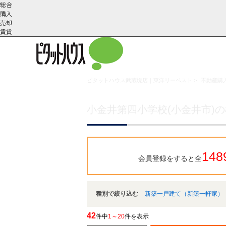
総合
購入
売却
賃貸
ピタットハウス武蔵境店｜東洋リーベスト
>
不動産購入
こだわりの条件で検索
会社概
スタッフ紹
町名から探す
要
介
小金井第四小学校(小金井市)
148
会員登録をすると全
種別で絞り込む
新築一戸建て（新築一軒家）
42
件中
1～20
件を表示