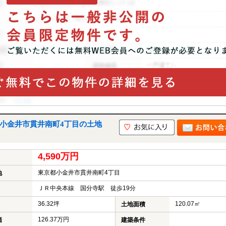
｜小金井市貫井南町4丁目の土地
4,590万円
東京都小金井市貫井南町4丁目
地
ＪＲ中央本線 国分寺駅 徒歩19分
36.32坪
120.07㎡
土地面積
126.37万円
価
建築条件