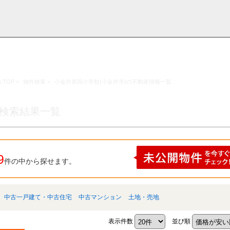
TOP
>
物件検索
>
小金井第四小学校(小金井市)の不動産情報一覧
採用情
学区から探す
お知らせ・ブロ
お気に入り物件
お問い合わ
閲覧履歴
報
グ
せ
の検索結果一覧
9
件の中から探せます。
中古一戸建て・中古住宅
中古マンション
土地・売地
表示件数
並び順