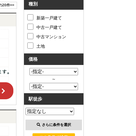
種別
の20件>>
新築一戸建て
中古一戸建て
中古マンション
土地
価格
～
駅徒歩
さらに条件を選択