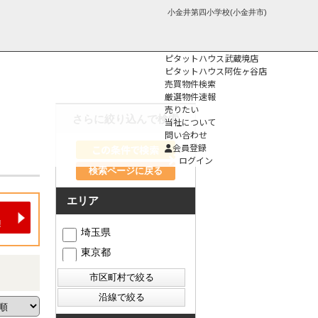
小金井第四小学校(小金井市)
ピタットハウス武蔵境店
ピタットハウス阿佐ヶ谷店
売買物件検索
厳選物件速報
売りたい
さらに絞り込んで検索
当社について
問い合わせ
個人情報保護方
会員登録
針
ログイン
検索ページに戻る
エリア
埼玉県
東京都