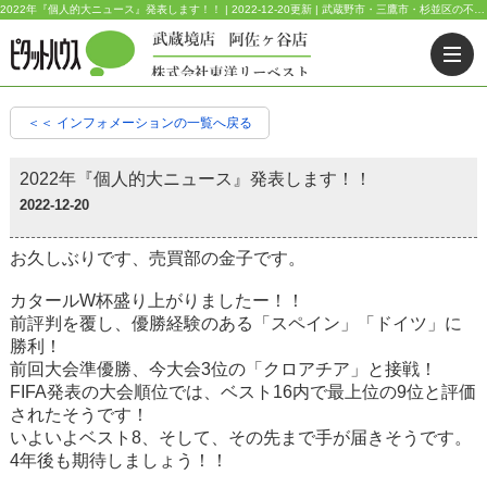
2022年『個人的大ニュース』発表します！！ | 2022-12-20更新 | 武蔵野市・三鷹市・杉並区の不動産｜ピタットハウス武蔵境店・阿佐ヶ谷店
＜＜ インフォメーションの一覧へ戻る
2022年『個人的大ニュース』発表します！！
2022-12-20
お久しぶりです、売買部の金子です。
カタール
W
杯盛り上がりましたー！！
前評判を覆し、優勝経験のある「スペイン」「ドイツ」に
勝利！
前回大会準優勝、今大会
3
位の「クロアチア」と接戦！
FIFA
発表の大会順位では、ベスト
16
内で最上位の
9
位と評価
されたそうです！
いよいよベスト
8
、そして、その先まで手が届きそうです。
4
年後も期待しましょう！！