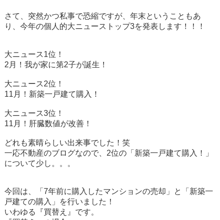
さて、突然かつ私事で恐縮ですが、年末ということもあ
り、今年の個人的大ニューストップ
3
を発表します！！！
大ニュース
1
位！
2
月！我が家に第
2
子が誕生！
大ニュース
2
位！
11
月！新築一戸建て購入！
大ニュース
3
位！
11
月！肝臓数値が改善！
どれも素晴らしい出来事でした！笑
一応不動産のブログなので、
2
位の「新築一戸建て購入！」
について少し。。。
今回は、「
7
年前に購入したマンションの売却」と「新築一
戸建ての購入」を行いました！
いわゆる『買替え』です。