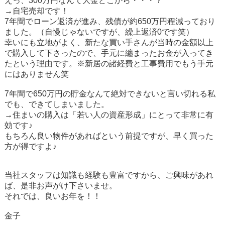
えっ、
300
万円なんて大金どこから・・・？
→自宅売却です！
7
年間でローン返済が進み、残債が約
650
万円程減っており
ました。（自慢じゃないですが、繰上返済
0
です笑）
幸いにも立地がよく、新たな買い手さんが当時の金額以上
で購入して下さったので、手元に纏まったお金が入ってき
たという理由です。※新居の諸経費と工事費用でもう手元
にはありません笑
7
年間で
650
万円の貯金なんて絶対できないと言い切れる私
でも、できてしまいました。
→住まいの購入は「若い人の資産形成」にとって非常に有
効です♪
もちろん良い物件があればという前提ですが、早く買った
方が得ですよ♪
当社スタッフは知識も経験も豊富ですから、ご興味があれ
ば、是非お声がけ下さいませ。
それでは、良いお年を！！
金子