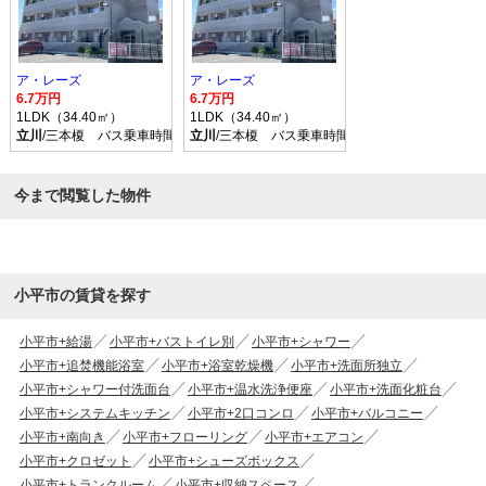
ア・レーズ
ア・レーズ
6.7万円
6.7万円
1LDK（34.40㎡）
1LDK（34.40㎡）
立川
/三本榎 バス乗車時間20分 停歩6分
立川
/三本榎 バス乗車時間20分 停歩6分
今まで閲覧した物件
小平市の賃貸を探す
小平市+給湯
小平市+バストイレ別
小平市+シャワー
小平市+追焚機能浴室
小平市+浴室乾燥機
小平市+洗面所独立
小平市+シャワー付洗面台
小平市+温水洗浄便座
小平市+洗面化粧台
小平市+システムキッチン
小平市+2口コンロ
小平市+バルコニー
小平市+南向き
小平市+フローリング
小平市+エアコン
小平市+クロゼット
小平市+シューズボックス
小平市+トランクルーム
小平市+収納スペース