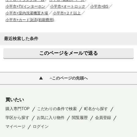
小平市+TVインターホン
小平市+オートロック
小平市+BS
小平市+室内洗濯機置き場
小平市+２Ｆ以上
小平市+カード決済(初期費用)
最近検索した条件
このページをメールで送る
このページの先頭へ
買いたい
購入専門TOP
こだわりの条件で検索
町名から探す
学区から探す
お気に入り物件
閲覧履歴
会員登録
マイページ
ログイン