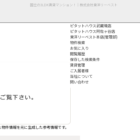
国立の3LDK賃貸マンション！｜株式会社東洋リーベスト
ピタットハウス武蔵境店
ピタットハウス阿佐ヶ谷店
東洋リーベスト本店(管理部)
物件検索
お気に入り
閲覧履歴
保存した検索条件
個人情報保護方針
賃貸管理
ご入居者様
当社について
問い合わせ
た物件情報を元に生成した参考情報です。