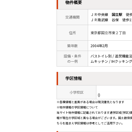
物件概要
ＪＲ中央線
国立駅
徒歩
交通機関
ＪＲ南武線 谷保 徒歩1
住所
東京都国立市東２丁目
築年数
2004年2月
設備・条件
バストイレ別 / 追焚機能浴室 
の一例
ムキッチン / IHクッキン
学区情報
小学校区
()
※各種情報と差異がある場合は現況優先となります
※物件情報の学区情報について
当サイト物件情報に記載されております通学区域(学区)
報が現在の学区域と異なる場合がございます。国土数値情
ちらを踏まえ学区情報は参考としてご活用下さい。