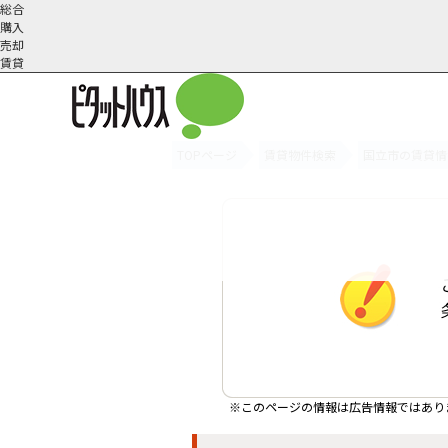
総合
購入
売却
賃貸
TOPページ
賃貸物件検索
国立市の賃貸情
オーナー様へ
契約内容・更新等
会社概要
スタッフ紹介
賃貸業務内容
住まいのトラブル
採
※このページの情報は広告情報ではあり