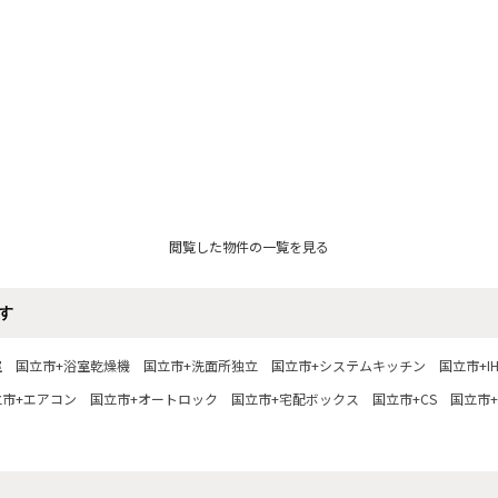
閲覧した物件の一覧を見る
す
室
国立市+浴室乾燥機
国立市+洗面所独立
国立市+システムキッチン
国立市+
立市+エアコン
国立市+オートロック
国立市+宅配ボックス
国立市+CS
国立市+