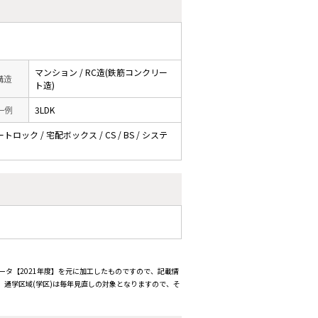
マンション / RC造(鉄筋コンクリー
 構造
ト造)
一例
3LDK
ロック / 宅配ボックス / CS / BS / システ
ータ【2021年度】を元に加工したものですので、記載情
通学区域(学区)は毎年見直しの対象となりますので、そ