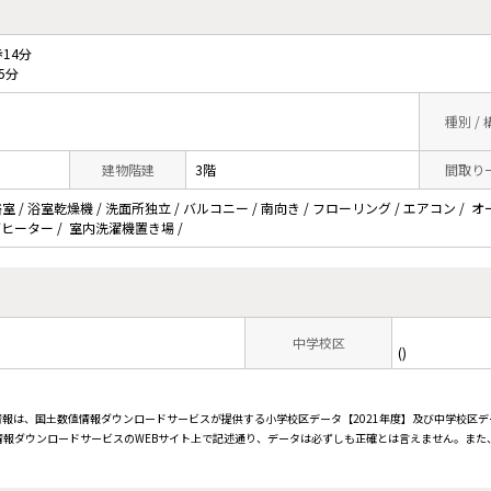
14分
5分
種別 /
建物階建
3階
間取り
/ 浴室乾燥機 / 洗面所独立 / バルコニー / 南向き / フローリング / エアコン / オート
グヒーター / 室内洗濯機置き場 /
中学校区
()
情報は、国土数値情報ダウンロードサービスが提供する小学校区データ【2021年度】及び中学校区デ
報ダウンロードサービスのWEBサイト上で記述通り、データは必ずしも正確とは言えません。また、