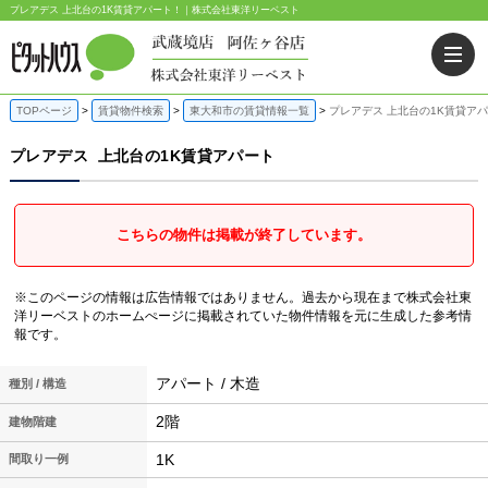
プレアデス 上北台の1K賃貸アパート！｜株式会社東洋リーベスト
TOPページ
賃貸物件検索
東大和市の賃貸情報一覧
プレアデス 上北台の1K賃貸ア
プレアデス
上北台の1K賃貸アパート
こちらの物件は掲載が終了しています。
※このページの情報は広告情報ではありません。過去から現在まで株式会社東
洋リーベストのホームぺージに掲載されていた物件情報を元に生成した参考情
報です。
アパート / 木造
種別 / 構造
2階
建物階建
1K
間取り一例