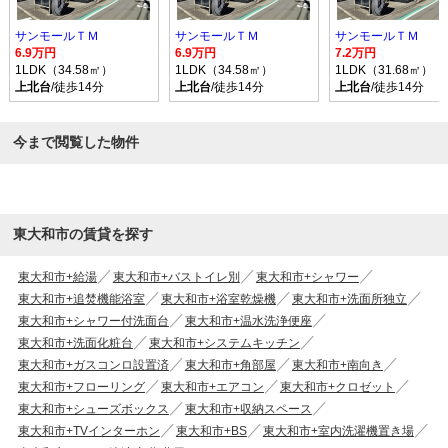
サンモールＴＭ
サンモールＴＭ
サンモールＴＭ
6.9万円
6.9万円
7.2万円
1LDK（34.58㎡）
1LDK（34.58㎡）
1LDK（31.68㎡）
上北台
/徒歩14分
上北台
/徒歩14分
上北台
/徒歩14分
今まで閲覧した物件
東大和市の賃貸を探す
東大和市+給湯
東大和市+バストイレ別
東大和市+シャワー
東大和市+追焚機能浴室
東大和市+浴室乾燥機
東大和市+洗面所独立
東大和市+シャワー付洗面台
東大和市+温水洗浄便座
東大和市+洗面化粧台
東大和市+システムキッチン
東大和市+ガスコンロ設置済
東大和市+角部屋
東大和市+南向き
東大和市+フローリング
東大和市+エアコン
東大和市+クロゼット
東大和市+シューズボックス
東大和市+収納スペース
東大和市+TVインターホン
東大和市+BS
東大和市+室内洗濯機置き場