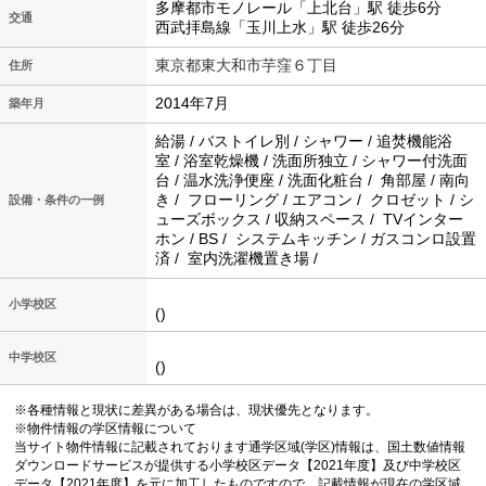
多摩都市モノレール「上北台」駅 徒歩6分
交通
西武拝島線「玉川上水」駅 徒歩26分
東京都東大和市芋窪６丁目
住所
2014年7月
築年月
給湯 / バストイレ別 / シャワー / 追焚機能浴
室 / 浴室乾燥機 / 洗面所独立 / シャワー付洗面
台 / 温水洗浄便座 / 洗面化粧台 / 角部屋 / 南向
き / フローリング / エアコン / クロゼット / シ
設備・条件の一例
ューズボックス / 収納スペース / TVインター
ホン / BS / システムキッチン / ガスコンロ設置
済 / 室内洗濯機置き場 /
小学校区
()
中学校区
()
※各種情報と現状に差異がある場合は、現状優先となります。
※物件情報の学区情報について
当サイト物件情報に記載されております通学区域(学区)情報は、国土数値情報
ダウンロードサービスが提供する小学校区データ【2021年度】及び中学校区
データ【2021年度】を元に加工したものですので、記載情報が現在の学区域