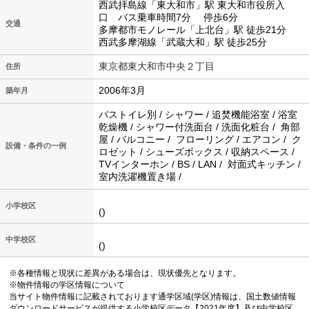
西武拝島線「東大和市」駅 東大和市役所入
口 バス乗車時間7分 停歩6分
交通
多摩都市モノレール「上北台」駅 徒歩21分
西武多摩湖線「武蔵大和」駅 徒歩25分
東京都東大和市中央２丁目
住所
2006年3月
築年月
バストイレ別 / シャワー / 追焚機能浴室 / 浴室
乾燥機 / シャワー付洗面台 / 洗面化粧台 / 角部
屋 / バルコニー / フローリング / エアコン / ク
設備・条件の一例
ロゼット / シューズボックス / 収納スペース /
TVインターホン / BS / LAN / 対面式キッチン /
室内洗濯機置き場 /
小学校区
()
中学校区
()
※各種情報と現状に差異がある場合は、現状優先となります。
※物件情報の学区情報について
当サイト物件情報に記載されております通学区域(学区)情報は、国土数値情報
ダウンロードサービスが提供する小学校区データ【2021年度】及び中学校区