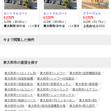
セントラルコート
セントラルコート
グラーヴェル
6.3万円
6.3万円
8.3万円
1LDK（30.00㎡）
1LDK（30.00㎡）
1LDK（51.75㎡）
東大和市
/庚申塚 バス乗車時間4分 停歩6分
東大和市
/庚申塚 バス乗車時間4分 停歩6分
上北台
/徒歩20分
今まで閲覧した物件
東大和市の賃貸を探す
東大和市+バストイレ別
東大和市+シャワー
東大和市+追焚機能浴室
東大和市+浴室乾燥機
東大和市+シャワー付洗面台
東大和市+洗面化粧台
東大和市+対面式キッチン
東大和市+角部屋
東大和市+バルコニー
東大和市+フローリング
東大和市+エアコン
東大和市+クロゼット
東大和市+シューズボックス
東大和市+収納スペース
東大和市+TVインターホン
東大和市+BS
東大和市+LAN
東大和市+室内洗濯機置き場
東大和市+即入居可