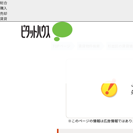
総合
購入
売却
賃貸
TOPページ
賃貸物件検索
杉並区の賃貸情
オーナー様へ
契約内容・更新等
会社概要
スタッフ紹介
賃貸業務内容
住まいのトラブル
採
※このページの情報は広告情報ではあり