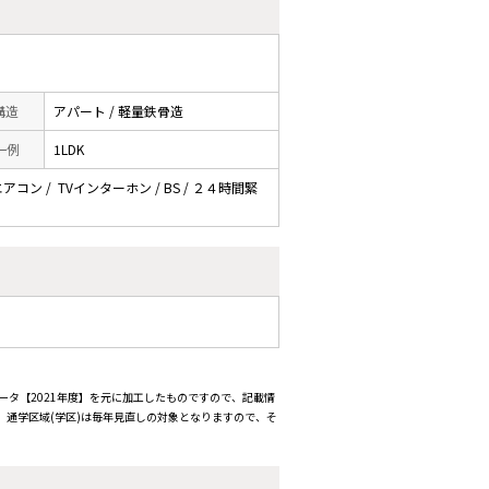
 構造
アパート / 軽量鉄骨造
一例
1LDK
アコン / TVインターホン / BS / ２４時間緊
ータ【2021年度】を元に加工したものですので、記載情
通学区域(学区)は毎年見直しの対象となりますので、そ