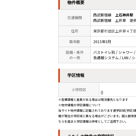
物件概要
西武新宿線
上石神井駅
交通機関
西武新宿線 上井草 徒歩
住所
東京都杉並区上井草４丁
築年数
2015年3月
設備・条件
バストイレ別 / シャワー /
の一例
急通報システム / LAN /
学区情報
小学校区
()
※各種情報と差異がある場合は現況優先となります
※物件情報の学区情報について
当サイト物件情報に記載されております通学区域(学区)
報が現在の学区域と異なる場合がございます。国土数値情
ちらを踏まえ学区情報は参考としてご活用下さい。