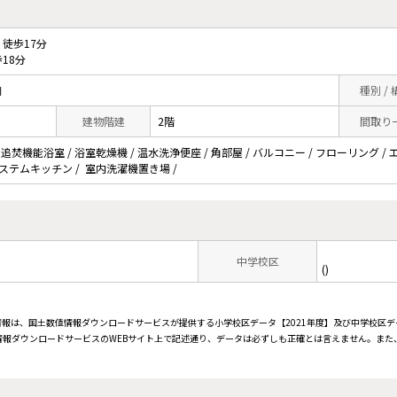
徒歩17分
18分
目
種別 /
建物階建
2階
間取り
 追焚機能浴室 / 浴室乾燥機 / 温水洗浄便座 / 角部屋 / バルコニー / フローリング / エ
 システムキッチン / 室内洗濯機置き場 /
中学校区
()
情報は、国土数値情報ダウンロードサービスが提供する小学校区データ【2021年度】及び中学校区デ
報ダウンロードサービスのWEBサイト上で記述通り、データは必ずしも正確とは言えません。また、