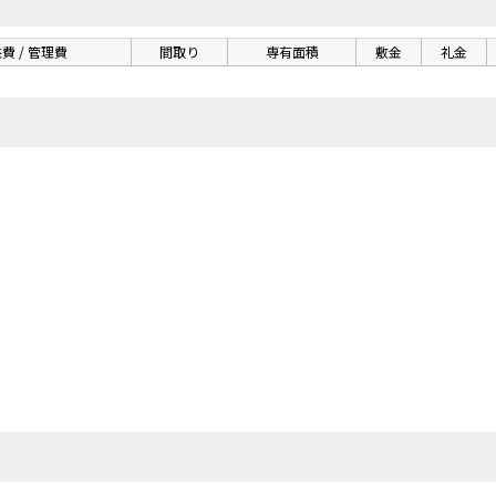
費 / 管理費
間取り
専有面積
敷金
礼金