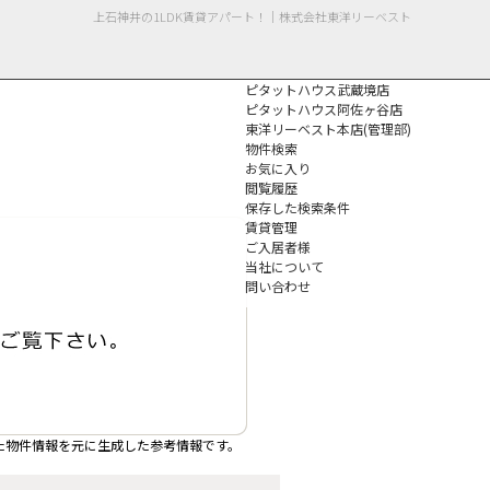
上石神井の1LDK賃貸アパート！｜株式会社東洋リーベスト
ピタットハウス武蔵境店
ピタットハウス阿佐ヶ谷店
東洋リーベスト本店(管理部)
物件検索
お気に入り
閲覧履歴
保存した検索条件
個人情報保護方針
賃貸管理
ご入居者様
当社について
問い合わせ
た物件情報を元に生成した参考情報です。