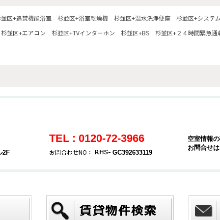
杉並区+追焚機能浴室
杉並区+浴室乾燥機
杉並区+温水洗浄便座
杉並区+システ
杉並区+エアコン
杉並区+TVインターホン
杉並区+BS
杉並区+２４時間緊急通
TEL : 0120-72-3966
空室情報の
お問合せは
お問合わせNO：
2F
GC392633119