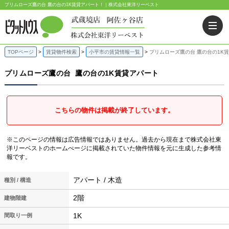
プリムローズ鷹の台 鷹の台の1K賃貸アパート！｜株式会社東洋リーベスト
TOPページ
賃貸物件検索
小平市の賃貸情報一覧
プリムローズ鷹の台 鷹の台の1K
プリムローズ鷹の台
鷹の台の1K賃貸アパート
こちらの物件は掲載が終了しています。
※このページの情報は広告情報ではありません。過去から現在まで株式会社東
洋リーベストのホームぺージに掲載されていた物件情報を元に生成した参考情
報です。
アパート / 木造
種別 / 構造
2階
建物階建
1K
間取り一例