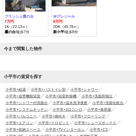
ブランシェ鷹の台
Ｍプレジール
7万円
8万円
1K（22.13㎡）
2DK（45.78㎡）
鷹の台
/徒歩7分
新小平
/徒歩8分
今まで閲覧した物件
小平市の賃貸を探す
小平市+給湯
小平市+バストイレ別
小平市+シャワー
小平市+追焚機能浴室
小平市+浴室乾燥機
小平市+洗面所独立
小平市+シャワー付洗面台
小平市+温水洗浄便座
小平市+洗面化粧台
小平市+システムキッチン
小平市+2口コンロ
小平市+角部屋
小平市+バルコニー
小平市+南向き
小平市+フローリング
小平市+エアコン
小平市+クロゼット
小平市+シューズボックス
小平市+収納スペース
小平市+TVインターホン
小平市+CS