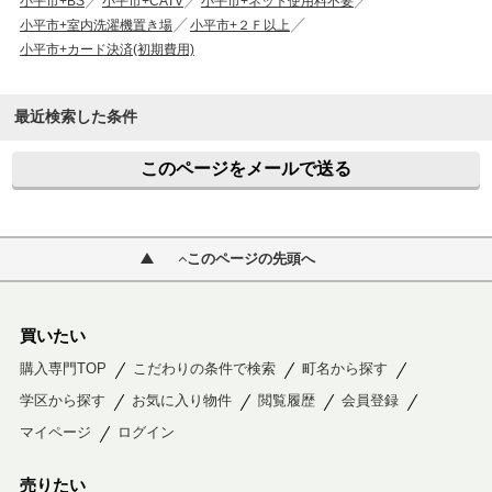
小平市+BS
小平市+CATV
小平市+ネット使用料不要
小平市+室内洗濯機置き場
小平市+２Ｆ以上
小平市+カード決済(初期費用)
最近検索した条件
このページをメールで送る
このページの先頭へ
買いたい
購入専門TOP
こだわりの条件で検索
町名から探す
学区から探す
お気に入り物件
閲覧履歴
会員登録
マイページ
ログイン
売りたい