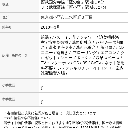
西武国分寺線「鷹の台」駅 徒歩8分
交通
ＪＲ武蔵野線「新小平」駅 徒歩27分
東京都小平市上水新町３丁目
住所
2018年3月
築年月
給湯 / バストイレ別 / シャワー / 追焚機能浴
室 / 浴室乾燥機 / 洗面所独立 / シャワー付洗面
台 / 温水洗浄便座 / 洗面化粧台 / 角部屋 / バル
コニー / 南向き / フローリング / エアコン / ク
設備・条件の一例
ロゼット / シューズボックス / 収納スペース /
TVインターホン / CS / BS / CATV / ネット使用
料不要 / システムキッチン / 2口コンロ / 室内
洗濯機置き場 /
小学校区
()
中学校区
()
※各種情報と現状に差異がある場合は、現状優先となります。
※物件情報の学区情報について
当サイト物件情報に記載されております通学区域(学区)情報は、国土数値情報
ダウンロードサービスが提供する小学校区データ【2021年度】及び中学校区