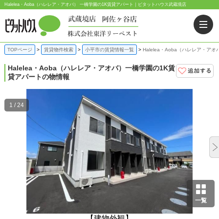
Halelea・Aoba（ハレレア・アオバ） 一橋学園の1K賃貸アパート｜ピタットハウス武蔵境店
TOPページ
賃貸物件検索
小平市の賃貸情報一覧
Halelea・Aoba（ハレレア・
Halelea・Aoba（ハレレア・アオバ）
一橋学園の1K賃
貸アパートの物情報
1 / 24
一覧
【建物外観】