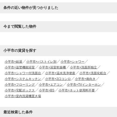
条件の近い物件が見つかりました
今まで閲覧した物件
小平市の賃貸を探す
小平市+給湯
小平市+バストイレ別
小平市+シャワー
小平市+追焚機能浴室
小平市+浴室乾燥機
小平市+洗面所独立
小平市+シャワー付洗面台
小平市+温水洗浄便座
小平市+洗面化粧台
小平市+システムキッチン
小平市+2口コンロ
小平市+南向き
小平市+フローリング
小平市+エアコン
小平市+TVインターホン
小平市+宅配ボックス
小平市+BS
小平市+ネット使用料不要
小平市+室内洗濯機置き場
最近検索した条件