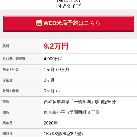
同型タイプ
WEB来店予約はこちら
9.2万円
賃料
4,000円 /
共益費 / 管理費
1ヶ月 / 0ヶ月
敷金 / 礼金
0ヶ月
保証金
0ヶ月 / -
敷引 / 償却
西武多摩湖線「一橋学園」駅 徒歩6分
交通
東京都小平市学園西町３丁目
住所
2026年
築年月
1K (K3畳/洋室8.1畳)
間取り