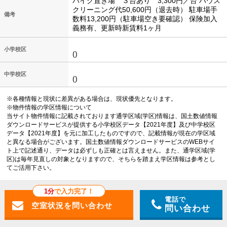
バイク置き場 ３台あり 3,300円／台 ハウス
クリーニング代50,600円（退去時） 駐車場手
備考
数料13,200円（駐車場空き要確認） 保険加入
義務有、更新時新賃料1ヶ月
小学校区
()
中学校区
()
※各種情報と現状に差異がある場合は、現状優先となります。
※物件情報の学区情報について
当サイト物件情報に記載されております通学区域(学区)情報は、国土数値情報
ダウンロードサービスが提供する小学校区データ【2021年度】及び中学校区
データ【2021年度】を元に加工したものですので、記載情報が現在の学区域
と異なる場合がございます。国土数値情報ダウンロードサービスのWEBサイ
ト上で記述通り、データは必ずしも正確とは言えません。また、通学区域(学
区)は毎年見直しの対象となりますので、そちらを踏まえ学区情報は参考とし
てご活用下さい。
1分
で入力完了！
電話で
問い合わせ