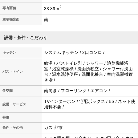
2
33.86ｍ
専有面積
南
主要採光面
設備・条件・こだわり
システムキッチン / 2口コンロ /
キッチン
給湯 / バストイレ別 / シャワー / 追焚機能浴
室 / 浴室乾燥機 / 洗面所独立 / シャワー付洗面
バス・トイレ
台 / 温水洗浄便座 / 洗面化粧台 / 室内洗濯機置
き場 /
南向き / フローリング / エアコン /
住空間
TVインターホン / 宅配ボックス / BS / ネット使
設備・サービス
用料不要 /
特徴
ガス:都市
条件・その他