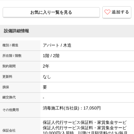
お気に入り一覧を見る
設備詳細情報
アパート / 木造
種別 / 構造
1階 / 2階
所在階 / 階数
2年
契約期間
なし
更新料
要
損保
-
鍵交換代
消毒施工料(当社扱)：17,050円
その他費用
保証人代行サービス保証料・家賃集金サービ
保証人代行サービス保証料・家賃集金サービ
保証会社
10,000円/入居時、以降は月額賃料の1％/毎月