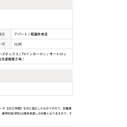
 構造
アパート / 軽量鉄骨造
一例
1LDK
ューズボックス / TVインターホン / オートロッ
室内洗濯機置き場 /
ータ【2021年度】を元に加工したものですので、記載情
通学区域(学区)は毎年見直しの対象となりますので、そ