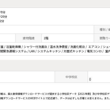
9分
20分
2分
種別 /
建物階建
2階
間取り
 / 浴室乾燥機 / シャワー付洗面台 / 温水洗浄便座 / 洗面化粧台 / エアコン / シ
時間緊急通報システム / LAN / システムキッチン / 対面式キッチン / 電気コンロ / 
中学校区
()
情報は、国土数値情報ダウンロードサービスが提供する小学校区データ【2021年度】及び中学校区デ
報ダウンロードサービスのWEBサイト上で記述通り、データは必ずしも正確とは言えません。また、