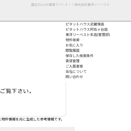
国立の1LDK賃貸アパート！｜株式会社東洋リーベスト
ピタットハウス武蔵境店
ピタットハウス阿佐ヶ谷店
東洋リーベスト本店(管理部)
物件検索
お気に入り
閲覧履歴
保存した検索条件
個人情報保護方針
賃貸管理
ご入居者様
当社について
問い合わせ
た物件情報を元に生成した参考情報です。