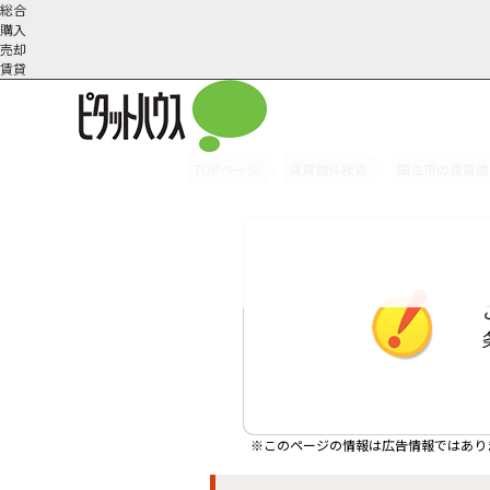
総合
購入
売却
賃貸
TOPページ
賃貸物件検索
国立市の賃貸情
オーナー様へ
契約内容・更新等
会社概要
スタッフ紹介
賃貸業務内容
住まいのトラブル
採
※このページの情報は広告情報ではあり