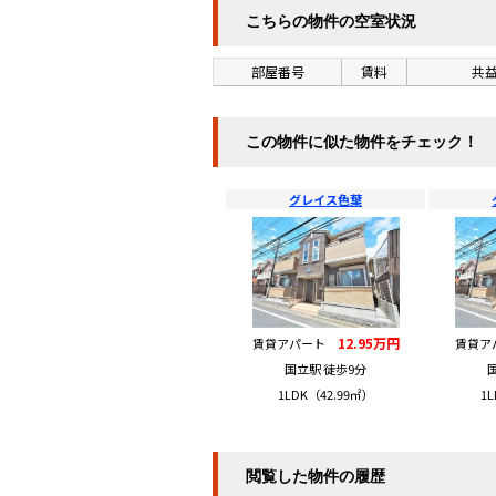
こちらの物件の空室状況
部屋番号
賃料
共益
この物件に似た物件をチェック！
グレイス色葉
12.95万円
賃貸アパート
賃貸
国立駅 徒歩9分
1LDK（42.99㎡）
1L
閲覧した物件の履歴