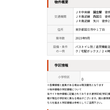
物件概要
ＪＲ中央線
国立駅
徒歩
交通機関
ＪＲ南武線 西国立 徒歩
ＪＲ南武線 矢川 徒歩2
住所
東京都国立市中１丁目
築年数
2023年9月
設備・条件
バストイレ別 / 追焚機能浴室
の一例
ク / 宅配ボックス / ２４
学区情報
小学校区
()
※各種情報と差異がある場合は現況優先となります
※物件情報の学区情報について
当サイト物件情報に記載されております通学区域(学区)
報が現在の学区域と異なる場合がございます。国土数値情
ちらを踏まえ学区情報は参考としてご活用下さい。