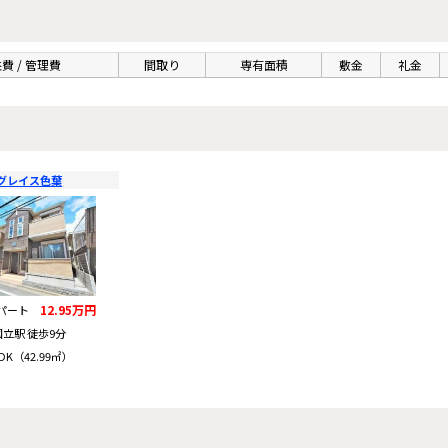
費 / 管理費
間取り
専有面積
敷金
礼金
グレイス色葉
12.95万円
アパート
国立駅 徒歩9分
DK（42.99㎡）