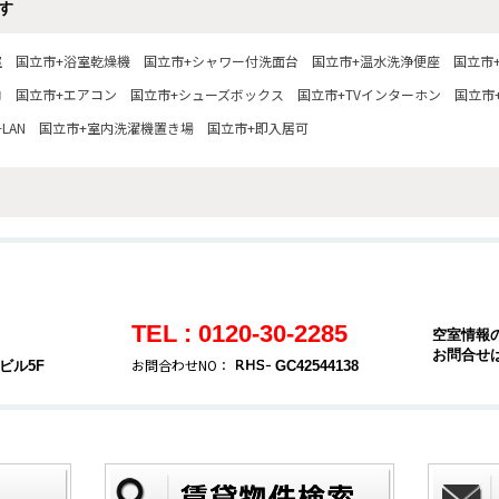
す
室
国立市+浴室乾燥機
国立市+シャワー付洗面台
国立市+温水洗浄便座
国立市
ロ
国立市+エアコン
国立市+シューズボックス
国立市+TVインターホン
国立市
LAN
国立市+室内洗濯機置き場
国立市+即入居可
TEL : 0120-30-2285
空室情報
お問合せ
お問合わせNO：
ビル5F
GC42544138