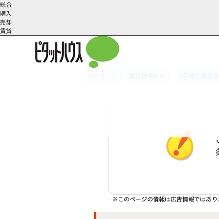
総合
購入
売却
賃貸
TOPページ
賃貸物件検索
小平市の賃貸情
オーナー様へ
契約内容・更新等
会社概要
スタッフ紹介
賃貸業務内容
住まいのトラブル
採
※このページの情報は広告情報ではあり