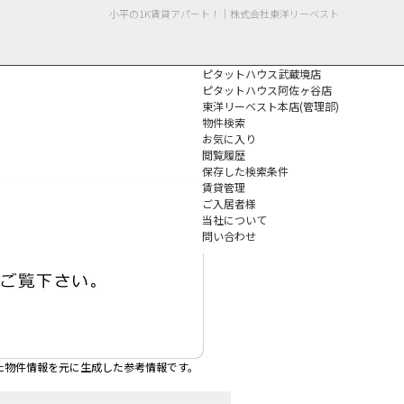
小平の1K賃貸アパート！｜株式会社東洋リーベスト
ピタットハウス武蔵境店
ピタットハウス阿佐ヶ谷店
東洋リーベスト本店(管理部)
物件検索
お気に入り
閲覧履歴
保存した検索条件
個人情報保護方針
賃貸管理
ご入居者様
当社について
問い合わせ
た物件情報を元に生成した参考情報です。