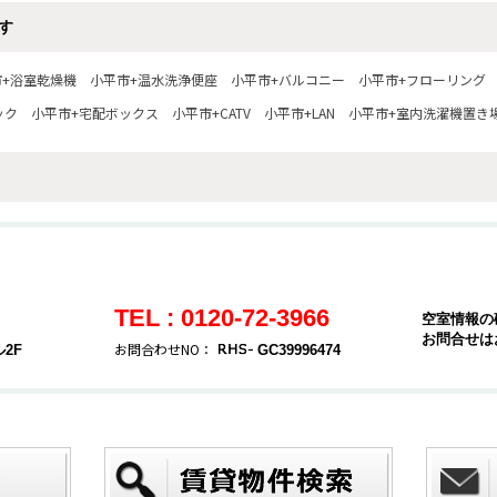
す
市+浴室乾燥機
小平市+温水洗浄便座
小平市+バルコニー
小平市+フローリング
ック
小平市+宅配ボックス
小平市+CATV
小平市+LAN
小平市+室内洗濯機置き
TEL : 0120-72-3966
空室情報の
お問合せは
お問合わせNO：
2F
GC39996474