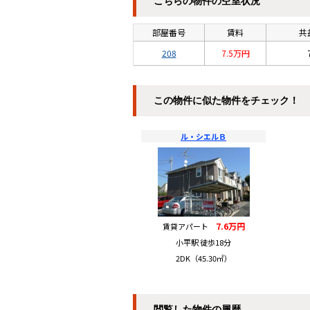
こちらの物件の空室状況
部屋番号
賃料
共
208
7.5万円
この物件に似た物件をチェック！
ル・シエルＢ
7.6万円
賃貸アパート
小平駅 徒歩18分
2DK（45.30㎡）
閲覧した物件の履歴