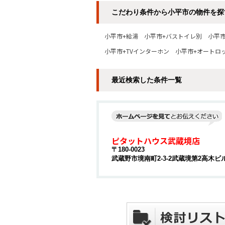
こだわり条件から小平市の物件を探
小平市+給湯
小平市+バストイレ別
小平
小平市+TVインターホン
小平市+オートロ
最近検索した条件一覧
ピタットハウス武蔵境店
〒180-0023
武蔵野市境南町2-3-2武蔵境第2高木ビル