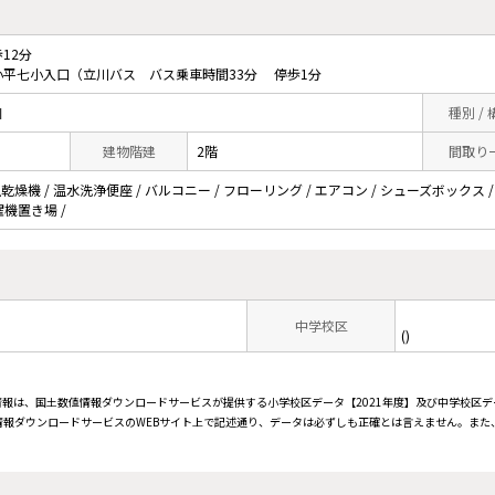
12分
平七小入口（立川バス バス乗車時間33分 停歩1分
目
種別 /
建物階建
2階
間取り
室乾燥機 / 温水洗浄便座 / バルコニー / フローリング / エアコン / シューズボックス 
内洗濯機置き場 /
中学校区
()
情報は、国土数値情報ダウンロードサービスが提供する小学校区データ【2021年度】及び中学校区デ
報ダウンロードサービスのWEBサイト上で記述通り、データは必ずしも正確とは言えません。また、