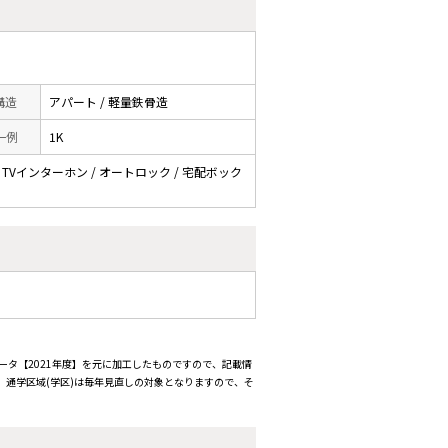
 構造
アパート / 軽量鉄骨造
一例
1K
/ TVインターホン / オートロック / 宅配ボック
ータ【2021年度】を元に加工したものですので、記載情
通学区域(学区)は毎年見直しの対象となりますので、そ