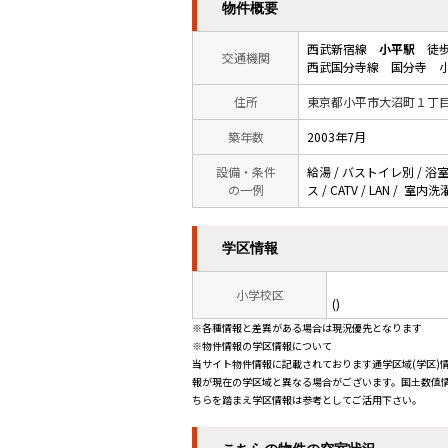
物件概要
西武新宿線
小平駅
徒歩
交通機関
西武国分寺線 国分寺 小
住所
東京都小平市大沼町１丁
築年数
2003年7月
設備・条件
給湯 / バストイレ別 / 浴
の一例
ス / CATV / LAN / 室
学区情報
小学校区
()
※各種情報と差異がある場合は現況優先となります
※物件情報の学区情報について
当サイト物件情報に記載されております通学区域(学区)
報が現在の学区域と異なる場合がございます。国土数値情
ちらを踏まえ学区情報は参考としてご活用下さい。