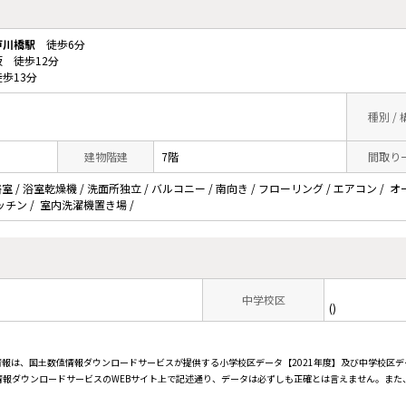
戸川橋駅
徒歩6分
 徒歩12分
歩13分
種別 /
建物階建
7階
間取り
 / 浴室乾燥機 / 洗面所独立 / バルコニー / 南向き / フローリング / エアコン / 
テムキッチン / 室内洗濯機置き場 /
中学校区
()
情報は、国土数値情報ダウンロードサービスが提供する小学校区データ【2021年度】及び中学校区デ
報ダウンロードサービスのWEBサイト上で記述通り、データは必ずしも正確とは言えません。また、