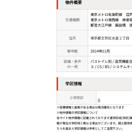
物件概要
東京メトロ有楽町線
江
交通機関
東京メトロ東西線 神楽坂
都営大江戸線 飯田橋 徒
住所
東京都文京区水道２丁目
築年数
2024年11月
設備・条件
バストイレ別 / 追焚機能浴室
の一例
ス / CS / BS / シス
学区情報
小学校区
()
※各種情報と差異がある場合は現況優先となります
※物件情報の学区情報について
当サイト物件情報に記載されております通学区域(学区)
報が現在の学区域と異なる場合がございます。国土数値情
ちらを踏まえ学区情報は参考としてご活用下さい。