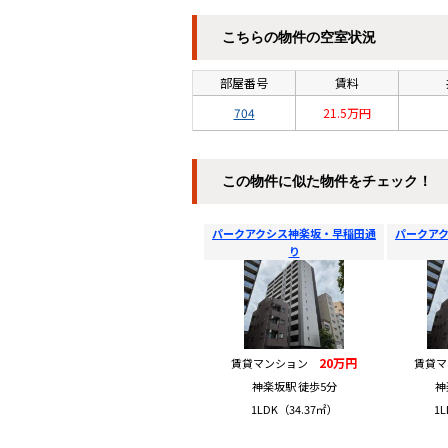
こちらの物件の空室状況
部屋番号
賃料
704
21.5万円
この物件に似た物件をチェック！
パークアクシス神楽坂・早稲田通
パークア
り
20万円
賃貸マンション
賃貸
神楽坂駅 徒歩5分
神
1LDK（34.37㎡）
1L