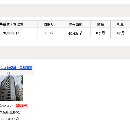
共益費 / 管理費
間取り
専有面積
敷金
礼金
2
20,000円 / -
1LDK
0ヶ月
0ヶ月
40.48ｍ
クシス神楽坂・早稲田通
り
20万円
マンション
楽坂駅 徒歩5分
DK（34.37㎡）