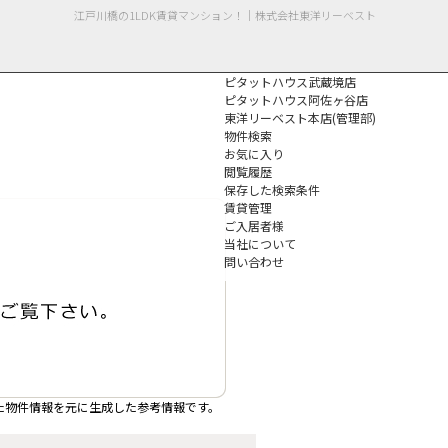
江戸川橋の1LDK賃貸マンション！｜株式会社東洋リーベスト
ピタットハウス武蔵境店
ピタットハウス阿佐ヶ谷店
東洋リーベスト本店(管理部)
物件検索
お気に入り
閲覧履歴
保存した検索条件
個人情報保護方針
賃貸管理
ご入居者様
当社について
問い合わせ
た物件情報を元に生成した参考情報です。