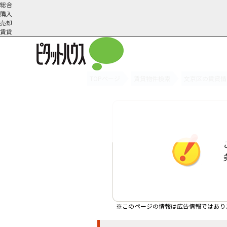
総合
購入
売却
賃貸
TOPページ
賃貸物件検索
文京区の賃貸情
オーナー様へ
契約内容・更新等
会社概要
スタッフ紹介
賃貸業務内容
住まいのトラブル
採
※このページの情報は広告情報ではあり