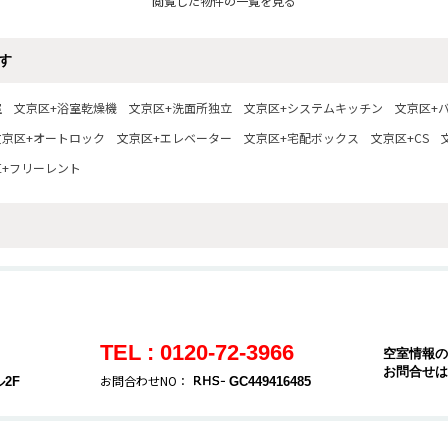
閲覧した物件の一覧を見る
す
室
文京区+浴室乾燥機
文京区+洗面所独立
文京区+システムキッチン
文京区+
文京区+オートロック
文京区+エレベーター
文京区+宅配ボックス
文京区+CS
区+フリーレント
TEL : 0120-72-3966
空室情報の
お問合せは
お問合わせNO：
2F
GC449416485