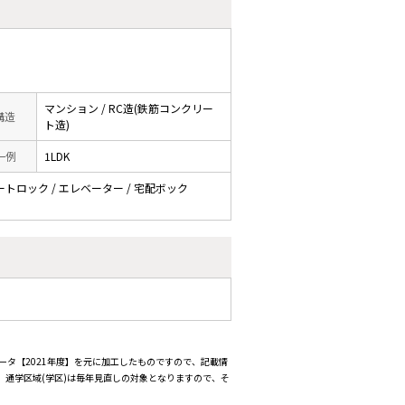
マンション / RC造(鉄筋コンクリー
 構造
ト造)
一例
1LDK
オートロック / エレベーター / 宅配ボック
ータ【2021年度】を元に加工したものですので、記載情
通学区域(学区)は毎年見直しの対象となりますので、そ