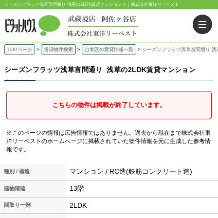
シーズンフラッツ浅草言問通り 浅草の2LDK賃貸マンション！｜株式会社東洋リーベスト
TOPページ
賃貸物件検索
台東区の賃貸情報一覧
シーズンフラッツ浅草言問通り 浅
シーズンフラッツ浅草言問通り
浅草の2LDK賃貸マンション
こちらの物件は掲載が終了しています。
※このページの情報は広告情報ではありません。過去から現在まで株式会社東
洋リーベストのホームぺージに掲載されていた物件情報を元に生成した参考情
報です。
マンション / RC造(鉄筋コンクリート造)
種別 / 構造
13階
建物階建
2LDK
間取り一例