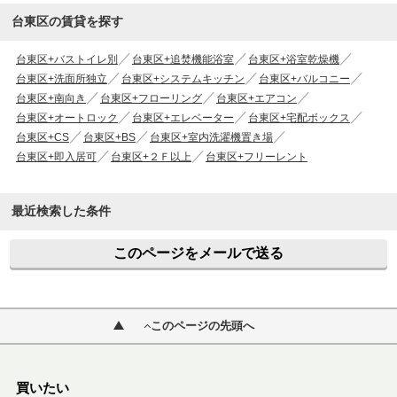
台東区の賃貸を探す
台東区+バストイレ別
台東区+追焚機能浴室
台東区+浴室乾燥機
台東区+洗面所独立
台東区+システムキッチン
台東区+バルコニー
台東区+南向き
台東区+フローリング
台東区+エアコン
台東区+オートロック
台東区+エレベーター
台東区+宅配ボックス
台東区+CS
台東区+BS
台東区+室内洗濯機置き場
台東区+即入居可
台東区+２Ｆ以上
台東区+フリーレント
最近検索した条件
このページをメールで送る
このページの先頭へ
買いたい