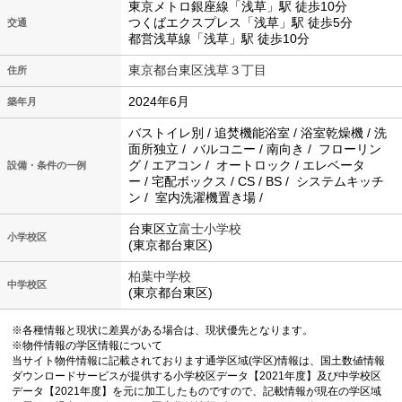
東京メトロ銀座線「浅草」駅 徒歩10分
つくばエクスプレス「浅草」駅 徒歩5分
交通
都営浅草線「浅草」駅 徒歩10分
東京都台東区浅草３丁目
住所
2024年6月
築年月
バストイレ別 / 追焚機能浴室 / 浴室乾燥機 / 洗
面所独立 / バルコニー / 南向き / フローリン
グ / エアコン / オートロック / エレベータ
設備・条件の一例
ー / 宅配ボックス / CS / BS / システムキッチ
ン / 室内洗濯機置き場 /
台東区立
富士小学校
小学校区
(東京都台東区)
柏葉中学校
中学校区
(東京都台東区)
※各種情報と現状に差異がある場合は、現状優先となります。
※物件情報の学区情報について
当サイト物件情報に記載されております通学区域(学区)情報は、国土数値情報
ダウンロードサービスが提供する小学校区データ【2021年度】及び中学校区
データ【2021年度】を元に加工したものですので、記載情報が現在の学区域