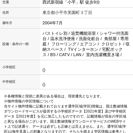
西武新宿線「小平」駅 徒歩9分
交通
東京都小平市美園町３丁目
住所
2004年7月
築年月
バストイレ別 / 追焚機能浴室 / シャワー付洗面
台 / 温水洗浄便座 / 洗面化粧台 / 角部屋 / 専用
庭 / フローリング / エアコン / クロゼット / 収
設備・条件の一例
納スペース / TVインターホン / 宅配ボック
ス / BS / CATV / LAN / 室内洗濯機置き場 /
小学校区
()
中学校区
()
※各種情報と現状に差異がある場合は、現状優先となります。
※物件情報の学区情報について
当サイト物件情報に記載されております通学区域(学区)情報は、国土数値情報
ダウンロードサービスが提供する小学校区データ【2021年度】及び中学校区
データ【2021年度】を元に加工したものですので、記載情報が現在の学区域
と異なる場合がございます。国土数値情報ダウンロードサービスのWEBサイ
ト上で記述通り、データは必ずしも正確とは言えません。また、通学区域(学
区)は毎年見直しの対象となりますので、そちらを踏まえ学区情報は参考とし