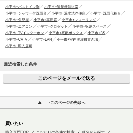
小平市+バストイレ別
小平市+追焚機能浴室
小平市+シャワー付洗面台
小平市+温水洗浄便座
小平市+洗面化粧台
小平市+角部屋
小平市+専用庭
小平市+フローリング
小平市+エアコン
小平市+クロゼット
小平市+収納スペース
小平市+TVインターホン
小平市+宅配ボックス
小平市+BS
小平市+CATV
小平市+LAN
小平市+室内洗濯機置き場
小平市+即入居可
最近検索した条件
このページをメールで送る
このページの先頭へ
買いたい
購入専門TOP
こだわりの条件で検索
町名から探す