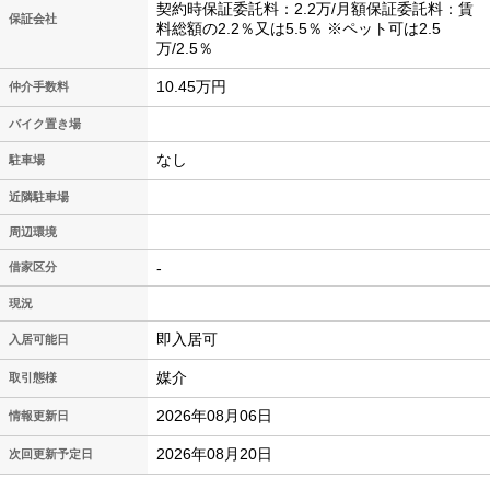
契約時保証委託料：2.2万/月額保証委託料：賃
保証会社
料総額の2.2％又は5.5％ ※ペット可は2.5
万/2.5％
10.45万円
仲介手数料
バイク置き場
なし
駐車場
近隣駐車場
周辺環境
-
借家区分
現況
即入居可
入居可能日
媒介
取引態様
2026年08月06日
情報更新日
2026年08月20日
次回更新予定日