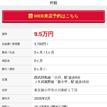
外観
WEB来店予約はこちら
9.5万円
賃料
3,700円 /
共益費 / 管理費
0ヶ月 / 1ヶ月
敷金 / 礼金
0ヶ月
保証金
0ヶ月 / -
敷引 / 償却
西武拝島線「小川」駅 徒歩8分
交通
ＪＲ武蔵野線「新小平」駅 徒歩15分
東京都小平市小川東町１丁目
住所
2025年2月
築年月
1K (洋室8.4畳/K2.7畳)
間取り