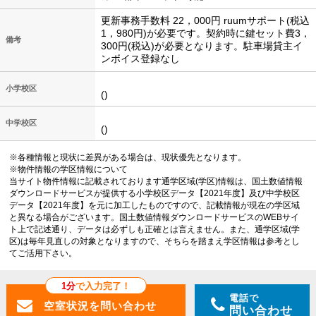
更新事務手数料 22，000円 ruumサポート(税込
1，980円)が必要です。契約時に鍵セット費3，
備考
300円(税込)が必要となります。駐車場貸主イ
ンボイス登録なし
小学校区
()
中学校区
()
※各種情報と現状に差異がある場合は、現状優先となります。
※物件情報の学区情報について
当サイト物件情報に記載されております通学区域(学区)情報は、国土数値情報
ダウンロードサービスが提供する小学校区データ【2021年度】及び中学校区
データ【2021年度】を元に加工したものですので、記載情報が現在の学区域
と異なる場合がございます。国土数値情報ダウンロードサービスのWEBサイ
ト上で記述通り、データは必ずしも正確とは言えません。また、通学区域(学
区)は毎年見直しの対象となりますので、そちらを踏まえ学区情報は参考とし
てご活用下さい。
1分
で入力完了！
電話で
問い合わせ