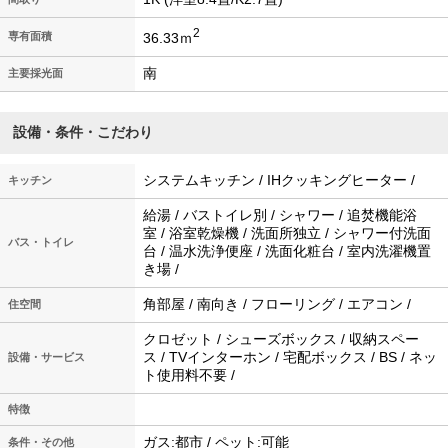
2
36.33ｍ
専有面積
南
主要採光面
設備・条件・こだわり
システムキッチン / IHクッキングヒーター /
キッチン
給湯 / バストイレ別 / シャワー / 追焚機能浴
室 / 浴室乾燥機 / 洗面所独立 / シャワー付洗面
バス・トイレ
台 / 温水洗浄便座 / 洗面化粧台 / 室内洗濯機置
き場 /
角部屋 / 南向き / フローリング / エアコン /
住空間
クロゼット / シューズボックス / 収納スペー
ス / TVインターホン / 宅配ボックス / BS / ネッ
設備・サービス
ト使用料不要 /
特徴
ガス:都市 / ペット:可能
条件・その他