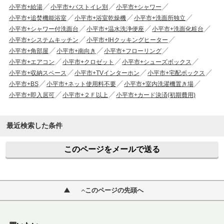
小平市+給湯
小平市+バストイレ別
小平市+シャワー
小平市+追焚機能浴室
小平市+浴室乾燥機
小平市+洗面所独立
小平市+シャワー付洗面台
小平市+温水洗浄便座
小平市+洗面化粧台
小平市+システムキッチン
小平市+IHクッキングヒーター
小平市+角部屋
小平市+南向き
小平市+フローリング
小平市+エアコン
小平市+クロゼット
小平市+シューズボックス
小平市+収納スペース
小平市+TVインターホン
小平市+宅配ボックス
小平市+BS
小平市+ネット使用料不要
小平市+室内洗濯機置き場
小平市+即入居可
小平市+２Ｆ以上
小平市+カード決済(初期費用)
最近検索した条件
このページをメールで送る
このページの先頭へ